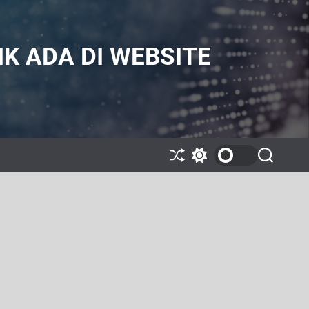
IK ADA DI WEBSITE
S
S
S
h
w
e
u
i
a
ff
t
r
l
c
c
e
h
h
c
o
l
o
r
m
o