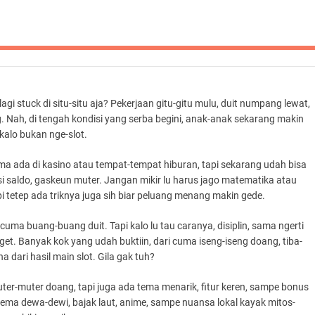
gi stuck di situ-situ aja? Pekerjaan gitu-gitu mulu, duit numpang lewat,
g. Nah, di tengah kondisi yang serba begini, anak-anak sekarang makin
kalo bukan nge-slot.
ma ada di kasino atau tempat-tempat hiburan, tapi sekarang udah bisa
isi saldo, gaskeun muter. Jangan mikir lu harus jago matematika atau
pi tetep ada triknya juga sih biar peluang menang makin gede.
ma buang-buang duit. Tapi kalo lu tau caranya, disiplin, sama ngerti
get. Banyak kok yang udah buktiin, dari cuma iseng-iseng doang, tiba-
 dari hasil main slot. Gila gak tuh?
uter-muter doang, tapi juga ada tema menarik, fitur keren, sampe bonus
 tema dewa-dewi, bajak laut, anime, sampe nuansa lokal kayak mitos-