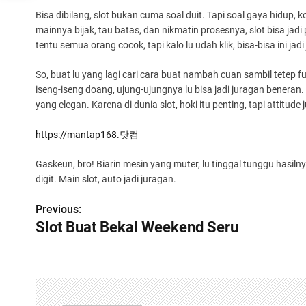
Bisa dibilang, slot bukan cuma soal duit. Tapi soal gaya hidup, 
mainnya bijak, tau batas, dan nikmatin prosesnya, slot bisa jadi
tentu semua orang cocok, tapi kalo lu udah klik, bisa-bisa ini jad
So, buat lu yang lagi cari cara buat nambah cuan sambil tetep f
iseng-iseng doang, ujung-ujungnya lu bisa jadi juragan beneran.
yang elegan. Karena di dunia slot, hoki itu penting, tapi attitud
https://mantap168.닷컴
Gaskeun, bro! Biarin mesin yang muter, lu tinggal tunggu hasilny
digit. Main slot, auto jadi juragan.
Previous:
P
Slot Buat Bekal Weekend Seru
o
s
t