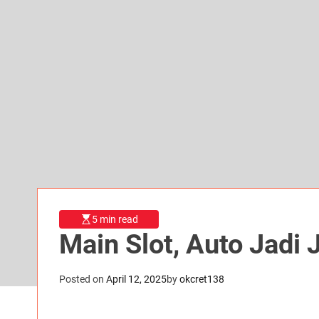
5 min read
Main Slot, Auto Jadi 
Posted on
April 12, 2025
by
okcret138