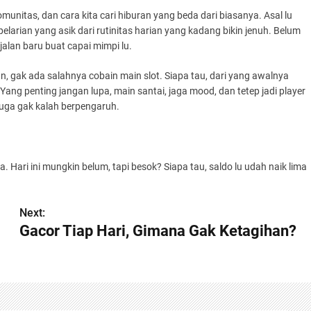
komunitas, dan cara kita cari hiburan yang beda dari biasanya. Asal lu
 pelarian yang asik dari rutinitas harian yang kadang bikin jenuh. Belum
i jalan baru buat capai mimpi lu.
un, gak ada salahnya cobain main slot. Siapa tau, dari yang awalnya
 Yang penting jangan lupa, main santai, jaga mood, dan tetep jadi player
e juga gak kalah berpengaruh.
a. Hari ini mungkin belum, tapi besok? Siapa tau, saldo lu udah naik lima
Next:
Gacor Tiap Hari, Gimana Gak Ketagihan?