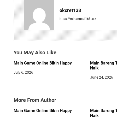
n
okcret138
a
https://minangsul168.xyz
v
i
g
You May Also Like
a
t
Main Game Online Bikin Happy
Main Bareng 
Naik
i
July 6, 2026
June 24, 2026
o
n
More From Author
Main Game Online Bikin Happy
Main Bareng 
Naik