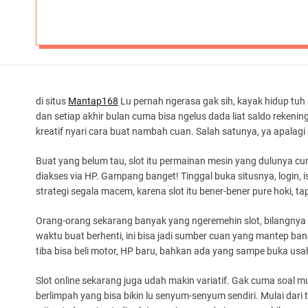
di situs
Mantap168
Lu pernah ngerasa gak sih, kayak hidup tuh la
dan setiap akhir bulan cuma bisa ngelus dada liat saldo rekenin
kreatif nyari cara buat nambah cuan. Salah satunya, ya apalagi 
Buat yang belum tau, slot itu permainan mesin yang dulunya cu
diakses via HP. Gampang banget! Tinggal buka situsnya, login, 
strategi segala macem, karena slot itu bener-bener pure hoki, ta
Orang-orang sekarang banyak yang ngeremehin slot, bilangnya cu
waktu buat berhenti, ini bisa jadi sumber cuan yang mantep ban
tiba bisa beli motor, HP baru, bahkan ada yang sampe buka usaha
Slot online sekarang juga udah makin variatif. Gak cuma soal m
berlimpah yang bisa bikin lu senyum-senyum sendiri. Mulai dari