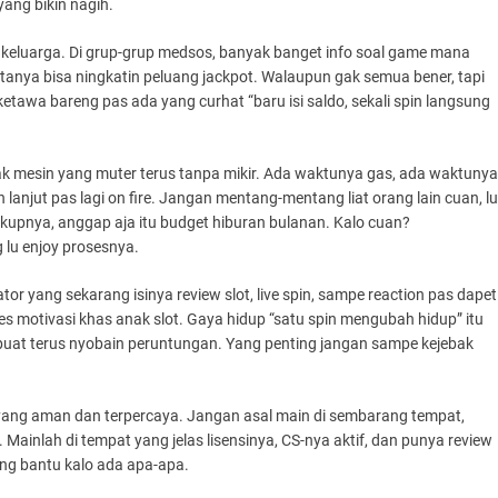
yang bikin nagih.
ak keluarga. Di grup-grup medsos, banyak banget info soal game mana
atanya bisa ningkatin peluang jackpot. Walaupun gak semua bener, tapi
 ketawa bareng pas ada yang curhat “baru isi saldo, sekali spin langsung
udak mesin yang muter terus tanpa mikir. Ada waktunya gas, ada waktunya
 lanjut pas lagi on fire. Jangan mentang-mentang liat orang lain cuan, lu
ecukupnya, anggap aja itu budget hiburan bulanan. Kalo cuan?
 lu enjoy prosesnya.
tor yang sekarang isinya review slot, live spin, sampe reaction pas dapet
es motivasi khas anak slot. Gaya hidup “satu spin mengubah hidup” itu
uat terus nyobain peruntungan. Yang penting jangan sampe kejebak
yang aman dan terpercaya. Jangan asal main di sembarang tempat,
u. Mainlah di tempat yang jelas lisensinya, CS-nya aktif, dan punya review
ling bantu kalo ada apa-apa.