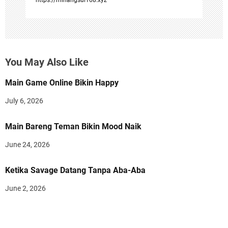
https://minangsul168.xyz
You May Also Like
Main Game Online Bikin Happy
July 6, 2026
Main Bareng Teman Bikin Mood Naik
June 24, 2026
Ketika Savage Datang Tanpa Aba-Aba
June 2, 2026