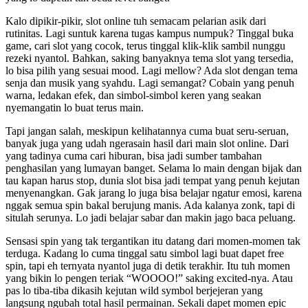
Kalo dipikir-pikir, slot online tuh semacam pelarian asik dari
rutinitas. Lagi suntuk karena tugas kampus numpuk? Tinggal buka
game, cari slot yang cocok, terus tinggal klik-klik sambil nunggu
rezeki nyantol. Bahkan, saking banyaknya tema slot yang tersedia,
lo bisa pilih yang sesuai mood. Lagi mellow? Ada slot dengan tema
senja dan musik yang syahdu. Lagi semangat? Cobain yang penuh
warna, ledakan efek, dan simbol-simbol keren yang seakan
nyemangatin lo buat terus main.
Tapi jangan salah, meskipun kelihatannya cuma buat seru-seruan,
banyak juga yang udah ngerasain hasil dari main slot online. Dari
yang tadinya cuma cari hiburan, bisa jadi sumber tambahan
penghasilan yang lumayan banget. Selama lo main dengan bijak dan
tau kapan harus stop, dunia slot bisa jadi tempat yang penuh kejutan
menyenangkan. Gak jarang lo juga bisa belajar ngatur emosi, karena
nggak semua spin bakal berujung manis. Ada kalanya zonk, tapi di
situlah serunya. Lo jadi belajar sabar dan makin jago baca peluang.
Sensasi spin yang tak tergantikan itu datang dari momen-momen tak
terduga. Kadang lo cuma tinggal satu simbol lagi buat dapet free
spin, tapi eh ternyata nyantol juga di detik terakhir. Itu tuh momen
yang bikin lo pengen teriak “WOOOO!” saking excited-nya. Atau
pas lo tiba-tiba dikasih kejutan wild symbol berjejeran yang
langsung ngubah total hasil permainan. Sekali dapet momen epic