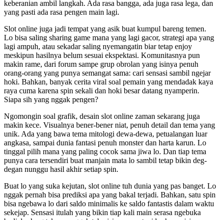
keberanian ambil langkah. Ada rasa bangga, ada juga rasa lega, dan
yang pasti ada rasa pengen main lagi.
Slot online juga jadi tempat yang asik buat kumpul bareng temen.
Lo bisa saling sharing game mana yang lagi gacor, strategi apa yang
lagi ampuh, atau sekadar saling nyemangatin biar tetap enjoy
meskipun hasilnya belum sesuai ekspektasi. Komunitasnya pun
makin rame, dari forum sampe grup obrolan yang isinya penuh
orang-orang yang punya semangat sama: cari sensasi sambil ngejar
hoki. Bahkan, banyak cerita viral soal pemain yang mendadak kaya
raya cuma karena spin sekali dan hoki besar datang nyamperin.
Siapa sih yang nggak pengen?
Ngomongin soal grafik, desain slot online zaman sekarang juga
makin kece. Visualnya bener-bener niat, penuh detail dan tema yang
unik. Ada yang bawa tema mitologi dewa-dewa, petualangan luar
angkasa, sampai dunia fantasi penuh monster dan harta karun. Lo
tinggal pilih mana yang paling cocok sama jiwa lo. Dan tiap tema
punya cara tersendiri buat manjain mata lo sambil tetap bikin deg-
degan nunggu hasil akhir setiap spin.
Buat lo yang suka kejutan, slot online tuh dunia yang pas banget. Lo
nggak pernah bisa prediksi apa yang bakal terjadi. Bahkan, satu spin
bisa ngebawa lo dari saldo minimalis ke saldo fantastis dalam waktu
sekejap. Sensasi itulah yang bikin tiap kali main serasa ngebuka