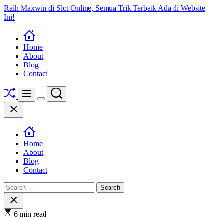
Skip
Raih Maxwin di Slot Online, Semua Trik Terbaik Ada di Website
to
Ini!
content
Home
About
Blog
Contact
Shuffle
Search
Menu
Switch
Close
color
mode
Home
About
Blog
Contact
Search
for:
Close
search
6 min read