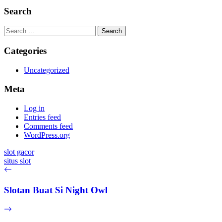
Search
Search
for:
Categories
Uncategorized
Meta
Log in
Entries feed
Comments feed
WordPress.org
slot gacor
situs slot
Slotan Buat Si Night Owl