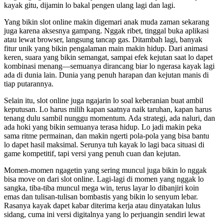
kayak gitu, dijamin lo bakal pengen ulang lagi dan lagi.
Yang bikin slot online makin digemari anak muda zaman sekarang
juga karena aksesnya gampang. Nggak ribet, tinggal buka aplikasi
atau lewat browser, langsung tancap gas. Ditambah lagi, banyak
fitur unik yang bikin pengalaman main makin hidup. Dari animasi
keren, suara yang bikin semangat, sampai efek kejutan saat lo dapet
kombinasi menang—semuanya dirancang biar lo ngerasa kayak lagi
ada di dunia lain. Dunia yang penuh harapan dan kejutan manis di
tiap putarannya.
Selain itu, slot online juga ngajarin lo soal keberanian buat ambil
keputusan. Lo harus milih kapan saatnya naik taruhan, kapan harus
tenang dulu sambil nunggu momentum. Ada strategi, ada naluri, dan
ada hoki yang bikin semuanya terasa hidup. Lo jadi makin peka
sama ritme permainan, dan makin ngerti pola-pola yang bisa bantu
lo dapet hasil maksimal. Serunya tuh kayak lo lagi baca situasi di
game kompetitif, tapi versi yang penuh cuan dan kejutan.
Momen-momen ngagetin yang sering muncul juga bikin lo nggak
bisa move on dari slot online. Lagi-lagi di momen yang nggak lo
sangka, tiba-tiba muncul mega win, terus layar lo dibanjiri koin
emas dan tulisan-tulisan bombastis yang bikin lo senyum lebar.
Rasanya kayak dapet kabar diterima kerja atau dinyatakan lulus
sidang, cuma ini versi digitalnya yang lo perjuangin sendiri lewat