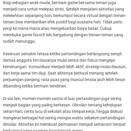
Bagi sebagian anak muda, bermain game bersama teman juga
menjadi cara untuk melepas stres. Setelah menjalani aktivitas yang
melelahkan sepanjang hari, berkumpul secara virtual dengan teman-
teman bisa memberikan efek positif bagi suasana hati. Tidak perlu
pergi ke mana-mana atau mengeluarkan biaya besar. Cukup
membuka game favorit lalu bergabung dengan teman-teman yang
sudah menunggu.
Keseruan semakin terasa ketika pertandingan berlangsung sengit.
Semua anggota tim biasanya mulai serius dan fokus mengejar
kemenangan. Komunikasi menjadi lebih aktif, strategi mulai disusun,
dan kerja sama tim diuji. Saat akhirnya berhasil menang setelah
perjuangan panjang, rasa puas yang muncul terasa jauh lebih besar
dibanding ketika bermain sendirian.
Di sisi lain, momen-momen santai di luar pertandingan juga sering
menjadi bagian yang paling berkesan. Obrolan tentang kehidupan
sehari-hari, cerita lucu di sekolah atau tempat kerja, hingga diskusi
mengenai berbagai hal sering mengisi waktu sebelum pertandingan
dimulai. Aktivitas ini membuat permainan menjadi semacam tempat
berkumpul yang nyaman bagi banyak orang.