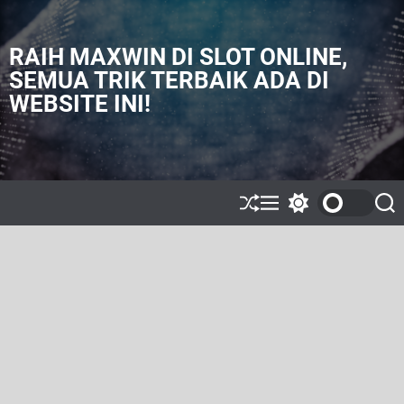
S
k
i
RAIH MAXWIN DI SLOT ONLINE,
p
SEMUA TRIK TERBAIK ADA DI
t
WEBSITE INI!
o
c
o
n
t
e
S
M
S
S
h
e
w
e
n
u
n
i
a
t
ff
u
t
r
l
c
c
e
h
h
c
o
l
o
r
m
o