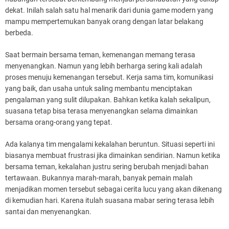
dekat. Inilah salah satu hal menarik dari dunia game modern yang
mampu mempertemukan banyak orang dengan latar belakang
berbeda.
Saat bermain bersama teman, kemenangan memang terasa
menyenangkan. Namun yang lebih berharga sering kali adalah
proses menuju kemenangan tersebut. Kerja sama tim, komunikasi
yang baik, dan usaha untuk saling membantu menciptakan
pengalaman yang sulit dilupakan. Bahkan ketika kalah sekalipun,
suasana tetap bisa terasa menyenangkan selama dimainkan
bersama orang-orang yang tepat.
Ada kalanya tim mengalami kekalahan beruntun. Situasi seperti ini
biasanya membuat frustrasi jika dimainkan sendirian. Namun ketika
bersama teman, kekalahan justru sering berubah menjadi bahan
tertawaan. Bukannya marah-marah, banyak pemain malah
menjadikan momen tersebut sebagai cerita lucu yang akan dikenang
di kemudian hari. Karena itulah suasana mabar sering terasa lebih
santai dan menyenangkan.