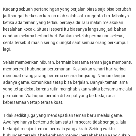
Kadang sebuah pertandingan yang berjalan biasa saja bisa berubah
jadi sangat berkesan karena ulah salah satu anggota tim. Misalnya
ketika ada teman yang terlalu percaya diri lalu malah melakukan
kesalahan kocak. Situasi seperti itu biasanya langsung jadi bahan
candaan selama berhari-hari. Bahkan setelah permainan selesai,
cerita tersebut masih sering diungkit saat semua orang berkumpul
lagi.
Selain memberikan hiburan, bermain bersama teman juga membantu
mempererat hubungan pertemanan. Kesibukan sehari-hari sering
membuat orang jarang bertemu secara langsung. Namun dengan
adanya game, komunikasi tetap bisa berjalan. Banyak teman lama
yang tetap dekat karena rutin menghabiskan waktu bersama melalui
permainan. Walaupun berada di tempat yang berbeda, rasa
kebersamaan tetap terasa kuat.
Tidak sedikit juga yang mendapatkan teman baru melalui game.
Awalnya hanya bertemu dalam satu tim secara tidak sengaja, lalu
berlanjut menjadi teman bermain yang akrab. Seiring waktu,
hubungan tersebut berkembang menjadi persahabatan yang cukup