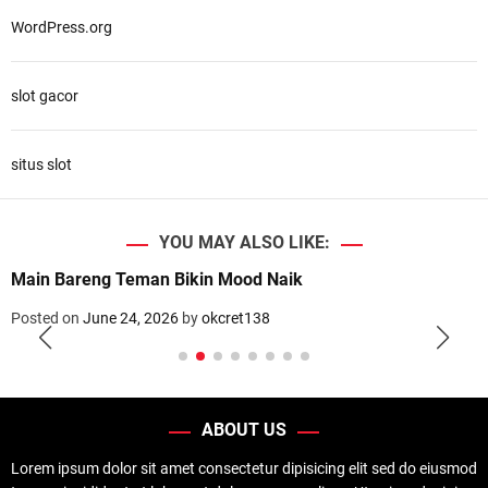
WordPress.org
slot gacor
situs slot
YOU MAY ALSO LIKE:
Main Bareng Teman Bikin Mood Naik
Posted on
June 24, 2026
by
okcret138
ABOUT US
Lorem ipsum dolor sit amet consectetur dipisicing elit sed do eiusmod