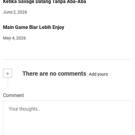
Ketika Savage Datang Tanpa Aba-Aba
June 2, 2026
Main Game Biar Lebih Enjoy
May 4, 2026
+
There are no comments
Add yours
Comment