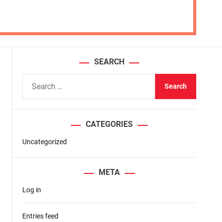
SEARCH
S
e
a
r
CATEGORIES
c
h
Uncategorized
f
o
META
r
Log in
:
Entries feed