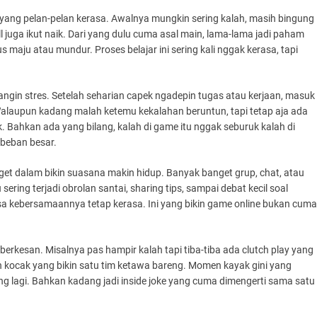
s yang pelan-pelan kerasa. Awalnya mungkin sering kalah, masih bingung
l juga ikut naik. Dari yang dulu cuma asal main, lama-lama jadi paham
s maju atau mundur. Proses belajar ini sering kali nggak kerasa, tapi
angin stres. Setelah seharian capek ngadepin tugas atau kerjaan, masuk
Walaupun kadang malah ketemu kekalahan beruntun, tapi tetap aja ada
. Bahkan ada yang bilang, kalah di game itu nggak seburuk kalah di
 beban besar.
nget dalam bikin suasana makin hidup. Banyak banget grup, chat, atau
ering terjadi obrolan santai, sharing tips, sampai debat kecil soal
sa kebersamaannya tetap kerasa. Ini yang bikin game online bukan cuma
kesan. Misalnya pas hampir kalah tapi tiba-tiba ada clutch play yang
n kocak yang bikin satu tim ketawa bareng. Momen kayak gini yang
reng lagi. Bahkan kadang jadi inside joke yang cuma dimengerti sama satu