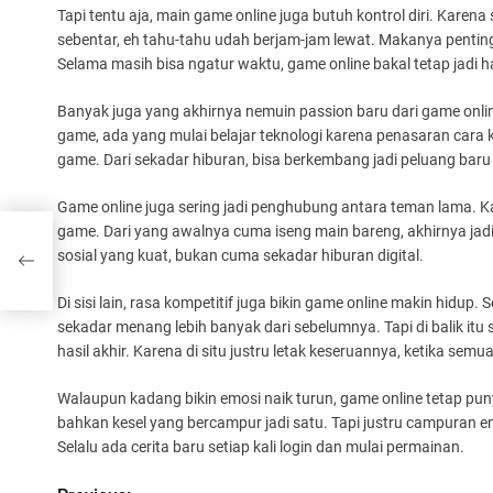
Tapi tentu aja, main game online juga butuh kontrol diri. Kare
sebentar, eh tahu-tahu udah berjam-jam lewat. Makanya pentin
Selama masih bisa ngatur waktu, game online bakal tetap jadi 
Banyak juga yang akhirnya nemuin passion baru dari game onlin
game, ada yang mulai belajar teknologi karena penasaran cara k
game. Dari sekadar hiburan, bisa berkembang jadi peluang bar
Game online juga sering jadi penghubung antara teman lama. K
game. Dari yang awalnya cuma iseng main bareng, akhirnya jadi r
sosial yang kuat, bukan cuma sekadar hiburan digital.
Di sisi lain, rasa kompetitif juga bikin game online makin hidup. 
sekadar menang lebih banyak dari sebelumnya. Tapi di balik itu 
hasil akhir. Karena di situ justru letak keseruannya, ketika se
Walaupun kadang bikin emosi naik turun, game online tetap puny
bahkan kesel yang bercampur jadi satu. Tapi justru campuran 
Selalu ada cerita baru setiap kali login dan mulai permainan.