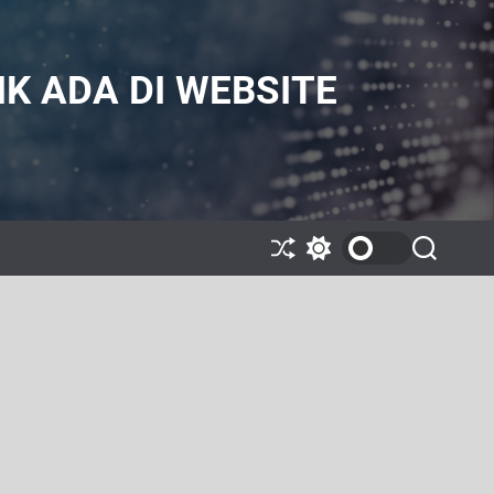
IK ADA DI WEBSITE
S
S
S
h
w
e
u
i
a
ff
t
r
l
c
c
e
h
h
c
o
l
o
r
m
o