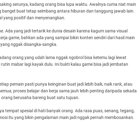
na saking serunya, kadang orang bisa lupa waktu. Awalnya cuma niat main
g banget buat tetap seimbang antara hiburan dan tanggung jawab lain.
hal yang positif dan menyenangkan.
e. Ada yang jadi tertarik ke dunia desain karena kagum sama visual
erja game, bahkan ada yang sampai bikin konten sendiri dari hasil main
u yang nggak disangka-sangka.
adang orang yang udah lama nggak ngobrol bisa ketemu lagi lewat
utin mabar lagi kayak dulu. Ini bukti kalau game bisa jadi jembatan
Setiap pemain pasti punya keinginan buat jadi lebih baik, naik rank, atau
semua, proses belajar dan kerja sama jauh lebih penting daripada sekada
mua orang berusaha bareng buat satu tujuan.
a tempat spesial di hati banyak orang. Ada rasa puas, senang, tegang,
emosi itu yang bikin pengalaman main jadi nggak pernah membosankan.