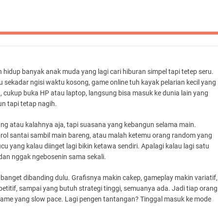
hidup banyak anak muda yang lagi cari hiburan simpel tapi tetep seru.
au sekadar ngisi waktu kosong, game online tuh kayak pelarian kecil yang
na, cukup buka HP atau laptop, langsung bisa masuk ke dunia lain yang
n tapi tetap nagih.
nang atau kalahnya aja, tapi suasana yang kebangun selama main.
brol santai sambil main bareng, atau malah ketemu orang random yang
ucu yang kalau diinget lagi bikin ketawa sendiri. Apalagi kalau lagi satu
 dan nggak ngebosenin sama sekali.
banget dibanding dulu. Grafisnya makin cakep, gameplay makin variatif,
itif, sampai yang butuh strategi tinggi, semuanya ada. Jadi tiap orang
 game yang slow pace. Lagi pengen tantangan? Tinggal masuk ke mode