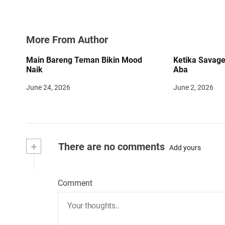
o
n
More From Author
Main Bareng Teman Bikin Mood
Ketika Savag
Naik
Aba
June 24, 2026
June 2, 2026
+
There are no comments
Add yours
Comment