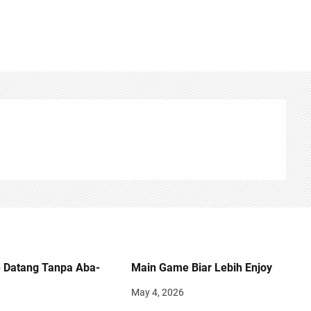
e Datang Tanpa Aba-
Main Game Biar Lebih Enjoy
May 4, 2026