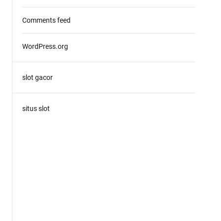
Comments feed
WordPress.org
slot gacor
situs slot