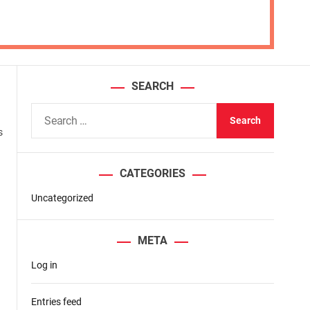
SEARCH
S
e
s
a
r
CATEGORIES
c
h
Uncategorized
f
o
META
r
Log in
:
Entries feed