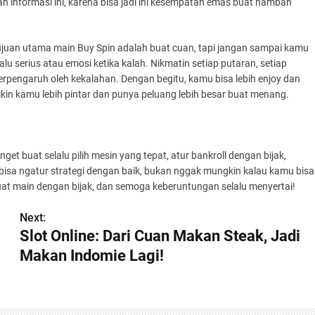
 informasi ini, karena bisa jadi ini kesempatan emas buat nambah
tujuan utama main Buy Spin adalah buat cuan, tapi jangan sampai kamu
alu serius atau emosi ketika kalah. Nikmatin setiap putaran, setiap
rpengaruh oleh kekalahan. Dengan begitu, kamu bisa lebih enjoy dan
ikin kamu lebih pintar dan punya peluang lebih besar buat menang.
t buat selalu pilih mesin yang tepat, atur bankroll dengan bijak,
 bisa ngatur strategi dengan baik, bukan nggak mungkin kalau kamu bisa
t main dengan bijak, dan semoga keberuntungan selalu menyertai!
Next:
Slot Online: Dari Cuan Makan Steak, Jadi
Makan Indomie Lagi!