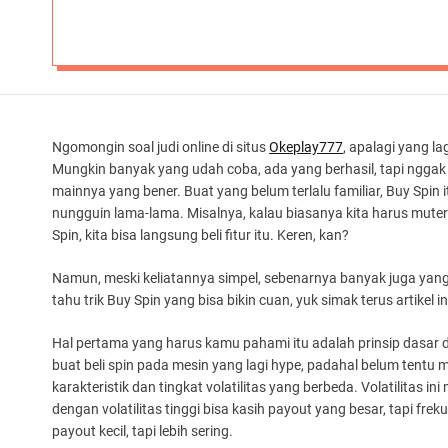
Ngomongin soal judi online di situs
Okeplay777
, apalagi yang la
Mungkin banyak yang udah coba, ada yang berhasil, tapi nggak 
mainnya yang bener. Buat yang belum terlalu familiar, Buy Spin 
nungguin lama-lama. Misalnya, kalau biasanya kita harus muteri
Spin, kita bisa langsung beli fitur itu. Keren, kan?
Namun, meski keliatannya simpel, sebenarnya banyak juga yang
tahu trik Buy Spin yang bisa bikin cuan, yuk simak terus artike
Hal pertama yang harus kamu pahami itu adalah prinsip dasar d
buat beli spin pada mesin yang lagi hype, padahal belum tentu m
karakteristik dan tingkat volatilitas yang berbeda. Volatilita
dengan volatilitas tinggi bisa kasih payout yang besar, tapi fre
payout kecil, tapi lebih sering.