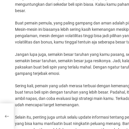
menguntungkan dari sekedar beli spin biasa. Kalau kamu paha
besar.
Buat pemain pemula, yang paling gampang dan aman adalah pil
Mesin-mesin ini biasanya lebih sering kasih kemenangan meski
pengalaman, mesin dengan volatilitas tinggi bisa jadi pilihan ya
volatilitas dan bonus, kamu tinggal tentuin aja seberapa besa
Jangan lupa juga, semakin besar taruhan yang kamu pasang, sem
semakin besar taruhan, semakin besar juga resikonya. Jadi, kal
paksakan buat beli spin yang terlalu mahal. Dengan ngatur tar
gampang terjebak emosi.
Sering kali, pemain yang udah merasa terbuai dengan kemenanga
buat terus beli spin dengan taruhan yang lebih besar. Padahal, i
ambil napas, dan coba evaluasi lagi strategi main kamu. Terka
udah mencapai target kemenangan.
Selain itu, penting juga untuk selalu update informasi tentang pe
yang bisa kamu manfaatin buat ningkatin peluang menang. Bany