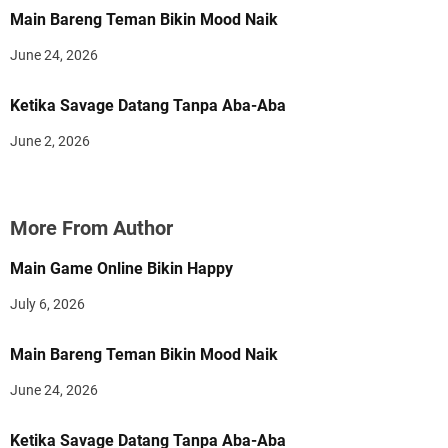
Main Bareng Teman Bikin Mood Naik
June 24, 2026
Ketika Savage Datang Tanpa Aba-Aba
June 2, 2026
More From Author
Main Game Online Bikin Happy
July 6, 2026
Main Bareng Teman Bikin Mood Naik
June 24, 2026
Ketika Savage Datang Tanpa Aba-Aba