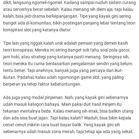
dikit, langsung ngomel-ngomel. Kadang sampai nuduh sistem curang
atau servernya berat sebelah. Kalau menang sih diem aja, tapi kalau
kalah, bisa jadi drama berkepanjangan. Tipe yang kayak gini sering
banget ada di komunitas, bikin postingan panjang lebar tentang teori
konspirasi slot yang katanya diatur.
Tipe lain yang nggak kalah unik adalah pemain yang demen kasih
teori konspirasi. Mereka ini sering banget sok tahu soal pola gacor,
jam hoki, atau strategi yang katanya pasti menang. Seringnya sih,
teori mereka itu cuma berdasarkan pengalaman sendiri yang belum
tentu bener. Tapi anehnya, banyak juga yang percaya dan ikut-
ikutan. Padahal, kalau udah ngomongin game slot, yang paling
berperan ya tetep faktor keberuntungan.
Ada juga yang modal pinjaman. Nah, yang kayak gini sebenarnya
udah masuk kategori bahaya. Main pakai duit hasil minjem itu
tekanan mentalnya beda. Kalau menang sih enak, bisa balikin utang
dan ada sisa buat jajan. Tapi kalau kalah? Waduh, bisa bikin kepala
cenat-cenut mikirin cara buat bayar balik. Yang kayak gini sih
sebenarnya udah masuk zona merah, tapi tetap aja ada yang nekat.