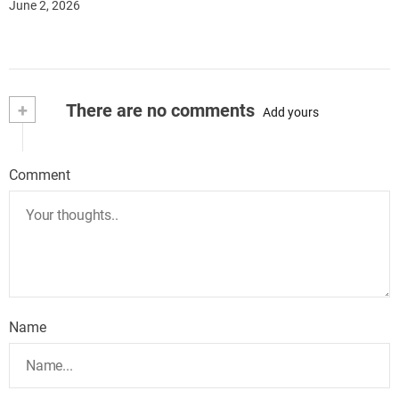
June 2, 2026
+
There are no comments
Add yours
Comment
Name