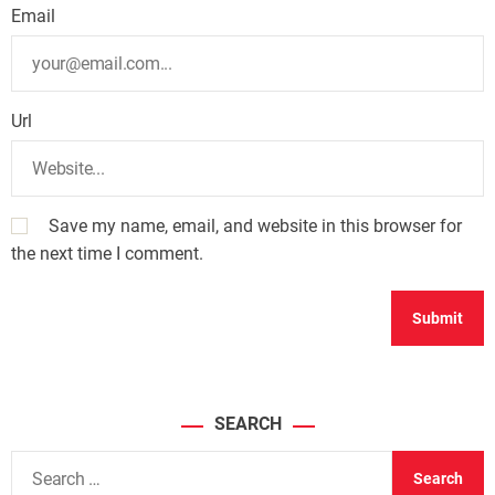
Email
Url
Save my name, email, and website in this browser for
the next time I comment.
SEARCH
S
e