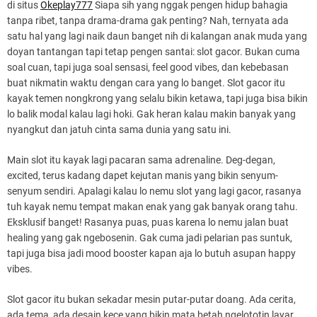
di situs
Okeplay777
Siapa sih yang nggak pengen hidup bahagia
tanpa ribet, tanpa drama-drama gak penting? Nah, ternyata ada
satu hal yang lagi naik daun banget nih di kalangan anak muda yang
doyan tantangan tapi tetap pengen santai: slot gacor. Bukan cuma
soal cuan, tapi juga soal sensasi, feel good vibes, dan kebebasan
buat nikmatin waktu dengan cara yang lo banget. Slot gacor itu
kayak temen nongkrong yang selalu bikin ketawa, tapi juga bisa bikin
lo balik modal kalau lagi hoki. Gak heran kalau makin banyak yang
nyangkut dan jatuh cinta sama dunia yang satu ini.
Main slot itu kayak lagi pacaran sama adrenaline. Deg-degan,
excited, terus kadang dapet kejutan manis yang bikin senyum-
senyum sendiri. Apalagi kalau lo nemu slot yang lagi gacor, rasanya
tuh kayak nemu tempat makan enak yang gak banyak orang tahu.
Eksklusif banget! Rasanya puas, puas karena lo nemu jalan buat
healing yang gak ngebosenin. Gak cuma jadi pelarian pas suntuk,
tapi juga bisa jadi mood booster kapan aja lo butuh asupan happy
vibes.
Slot gacor itu bukan sekadar mesin putar-putar doang. Ada cerita,
ada tema, ada desain kece yang bikin mata betah ngelototin layar.