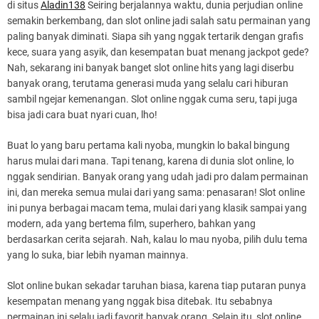
di situs
Aladin138
Seiring berjalannya waktu, dunia perjudian online
semakin berkembang, dan slot online jadi salah satu permainan yang
paling banyak diminati. Siapa sih yang nggak tertarik dengan grafis
kece, suara yang asyik, dan kesempatan buat menang jackpot gede?
Nah, sekarang ini banyak banget slot online hits yang lagi diserbu
banyak orang, terutama generasi muda yang selalu cari hiburan
sambil ngejar kemenangan. Slot online nggak cuma seru, tapi juga
bisa jadi cara buat nyari cuan, lho!
Buat lo yang baru pertama kali nyoba, mungkin lo bakal bingung
harus mulai dari mana. Tapi tenang, karena di dunia slot online, lo
nggak sendirian. Banyak orang yang udah jadi pro dalam permainan
ini, dan mereka semua mulai dari yang sama: penasaran! Slot online
ini punya berbagai macam tema, mulai dari yang klasik sampai yang
modern, ada yang bertema film, superhero, bahkan yang
berdasarkan cerita sejarah. Nah, kalau lo mau nyoba, pilih dulu tema
yang lo suka, biar lebih nyaman mainnya.
Slot online bukan sekadar taruhan biasa, karena tiap putaran punya
kesempatan menang yang nggak bisa ditebak. Itu sebabnya
permainan ini selalu jadi favorit banyak orang. Selain itu, slot online