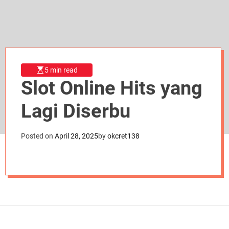
d
e
5 min read
Slot Online Hits yang
Lagi Diserbu
Posted on
April 28, 2025
by
okcret138