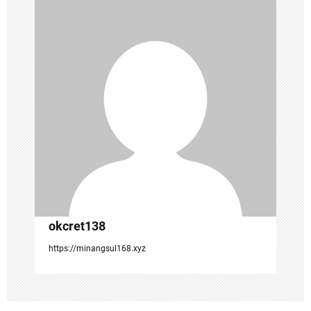
v
i
g
a
t
i
o
n
okcret138
https://minangsul168.xyz