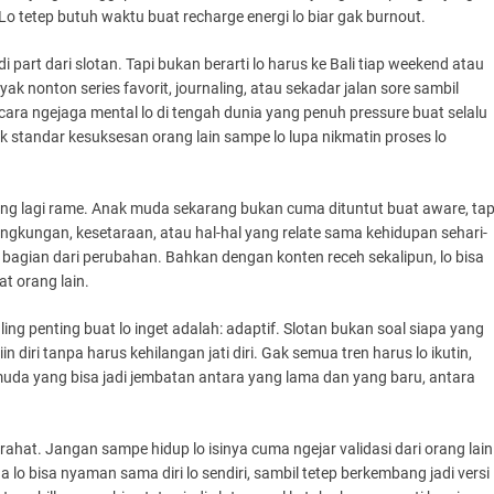
o tetep butuh waktu buat recharge energi lo biar gak burnout.
art dari slotan. Tapi bukan berarti lo harus ke Bali tiap weekend atau
ayak nonton series favorit, journaling, atau sekadar jalan sore sambil
a cara ngejaga mental lo di tengah dunia yang penuh pressure buat selalu
 standar kesuksesan orang lain sampe lo lupa nikmatin proses lo
yang lagi rame. Anak muda sekarang bukan cuma dituntut buat aware, tap
lingkungan, kesetaraan, atau hal-hal yang relate sama kehidupan sehari-
i bagian dari perubahan. Bahkan dengan konten receh sekalipun, lo bisa
uat orang lain.
ing penting buat lo inget adalah: adaptif. Slotan bukan soal siapa yang
iin diri tanpa harus kehilangan jati diri. Gak semua tren harus lo ikutin,
k muda yang bisa jadi jembatan antara yang lama dan yang baru, antara
tirahat. Jangan sampe hidup lo isinya cuma ngejar validasi dari orang lain
lo bisa nyaman sama diri lo sendiri, sambil tetep berkembang jadi versi