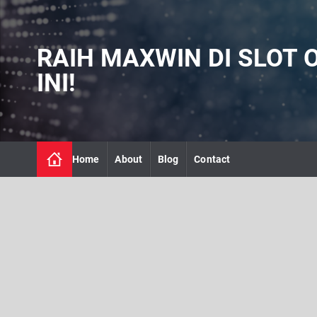
S
k
i
RAIH MAXWIN DI SLOT O
p
t
INI!
o
c
o
n
t
Home
About
Blog
Contact
e
n
t