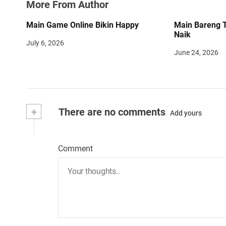
More From Author
Main Game Online Bikin Happy
Main Bareng 
Naik
July 6, 2026
June 24, 2026
+
There are no comments
Add yours
Comment