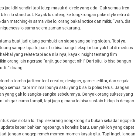
ep jadi diri sendiri tapi tetep masuk di circle yang ada. Gak semua tren
bikin lo stand out. Kayak lo dateng ke tongkrongan pake style retro di
an matching-in sama vibe lo, orang bakal notice dan mikir, “Wah, dia
ix uniqueness lo sama selera zaman sekarang.
utama buat jadi ajang pembuktian siapa yang paling slotan. Tapi ya,
s doang sampe lupa tujuan. Lo bisa banget eksplor banyak hal di medsos
l-hal yang relate tapi ada nilainya, kayak insight tentang film
n orang lain ngerasa “anjir, gue banget nih!” Dari situ, lo bisa bangun
utfit” doang.
rlomba-lomba jadi content creator, designer, gamer, editor, dan segala
ago semua, tapi minimal punya satu yang bisa lo poles terus. Jangan
 jalan yang gak lo sangka-sangka sebelumnya. Banyak orang sukses yang
n tuh gak cuma tampil, tapi juga gimana lo bisa sustain hidup lo dengan
tuk vibe slotan lo. Tapi sekarang nongkrong itu bukan sekadar ngopi di
ht, update kabar, bahkan ngebangun koneksi baru. Banyak loh yang dapet
. Jadi jangan anggep remeh momen-momen kayak gitu. Tapi inget, jangan