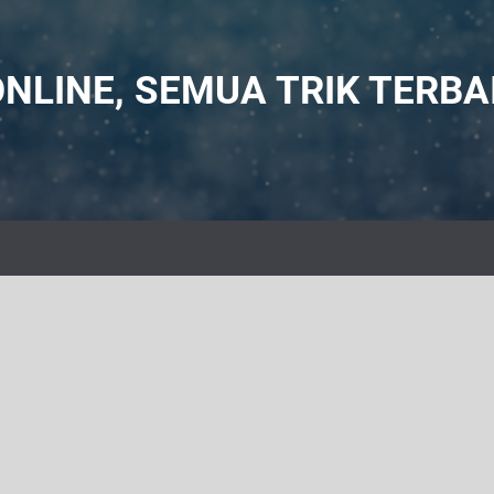
NLINE, SEMUA TRIK TERBA