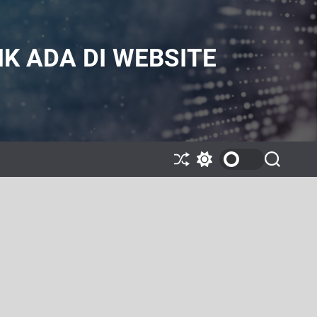
IK ADA DI WEBSITE
S
S
S
h
w
e
u
i
a
ff
t
r
l
c
c
e
h
h
c
o
l
o
r
m
o