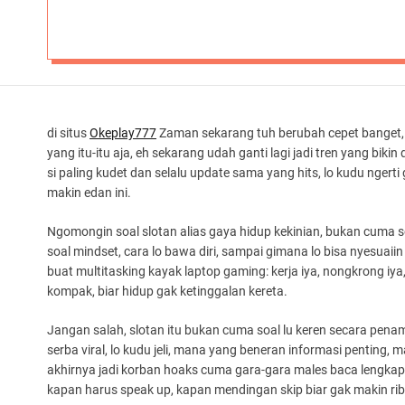
di situs
Okeplay777
Zaman sekarang tuh berubah cepet banget, b
yang itu-itu aja, eh sekarang udah ganti lagi jadi tren yang biki
si paling kudet dan selalu update sama yang hits, lo kudu ng
makin edan ini.
Ngomongin soal slotan alias gaya hidup kekinian, bukan cuma so
soal mindset, cara lo bawa diri, sampai gimana lo bisa nyesuaiin
buat multitasking kayak laptop gaming: kerja iya, nongkrong iy
kompak, biar hidup gak ketinggalan kereta.
Jangan salah, slotan itu bukan cuma soal lu keren secara penampi
serba viral, lo kudu jeli, mana yang beneran informasi penting
akhirnya jadi korban hoaks cuma gara-gara males baca lengkap ata
kapan harus speak up, kapan mendingan skip biar gak makin rib