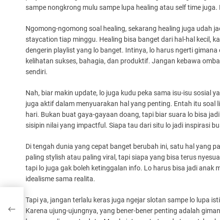
sampe nongkrong mulu sampe lupa healing atau self time juga. L
Ngomong-ngomong soal healing, sekarang healing juga udah jadi p
staycation tiap minggu. Healing bisa banget dari hal-hal kecil, k
dengerin playlist yang lo banget. Intinya, lo harus ngerti giman
kelihatan sukses, bahagia, dan produktif. Jangan kebawa ombak
sendiri.
Nah, biar makin update, lo juga kudu peka sama isu-isu sosial 
juga aktif dalam menyuarakan hal yang penting. Entah itu soal 
hari. Bukan buat gaya-gayaan doang, tapi biar suara lo bisa jad
sisipin nilai yang impactful. Siapa tau dari situ lo jadi inspirasi b
Di tengah dunia yang cepat banget berubah ini, satu hal yang pal
paling stylish atau paling viral, tapi siapa yang bisa terus nyesua
tapi lo juga gak boleh ketinggalan info. Lo harus bisa jadi ana
idealisme sama realita.
Tapi ya, jangan terlalu keras juga ngejar slotan sampe lo lupa is
Karena ujung-ujungnya, yang bener-bener penting adalah gimana 