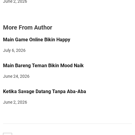
June 2, 2026
More From Author
Main Game Online Bikin Happy
July 6, 2026
Main Bareng Teman Bikin Mood Naik
June 24, 2026
Ketika Savage Datang Tanpa Aba-Aba
June 2, 2026