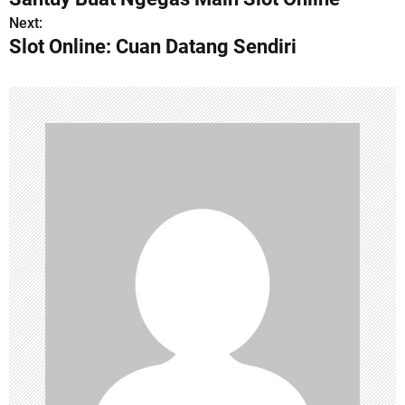
s
Next:
Slot Online: Cuan Datang Sendiri
t
n
a
v
i
g
a
t
i
o
n