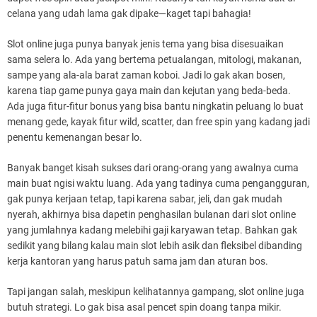
celana yang udah lama gak dipake—kaget tapi bahagia!
Slot online juga punya banyak jenis tema yang bisa disesuaikan
sama selera lo. Ada yang bertema petualangan, mitologi, makanan,
sampe yang ala-ala barat zaman koboi. Jadi lo gak akan bosen,
karena tiap game punya gaya main dan kejutan yang beda-beda.
Ada juga fitur-fitur bonus yang bisa bantu ningkatin peluang lo buat
menang gede, kayak fitur wild, scatter, dan free spin yang kadang jadi
penentu kemenangan besar lo.
Banyak banget kisah sukses dari orang-orang yang awalnya cuma
main buat ngisi waktu luang. Ada yang tadinya cuma pengangguran,
gak punya kerjaan tetap, tapi karena sabar, jeli, dan gak mudah
nyerah, akhirnya bisa dapetin penghasilan bulanan dari slot online
yang jumlahnya kadang melebihi gaji karyawan tetap. Bahkan gak
sedikit yang bilang kalau main slot lebih asik dan fleksibel dibanding
kerja kantoran yang harus patuh sama jam dan aturan bos.
Tapi jangan salah, meskipun kelihatannya gampang, slot online juga
butuh strategi. Lo gak bisa asal pencet spin doang tanpa mikir.