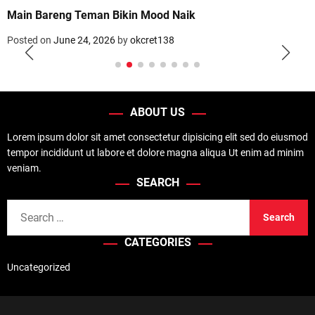
Main Bareng Teman Bikin Mood Naik
Posted on
June 24, 2026
by
okcret138
ABOUT US
Lorem ipsum dolor sit amet consectetur dipisicing elit sed do eiusmod
tempor incididunt ut labore et dolore magna aliqua Ut enim ad minim
veniam.
SEARCH
S
e
CATEGORIES
a
r
Uncategorized
c
h
f