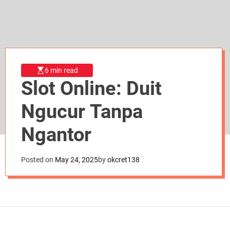
d
e
6 min read
Slot Online: Duit
Ngucur Tanpa
Ngantor
Posted on
May 24, 2025
by
okcret138