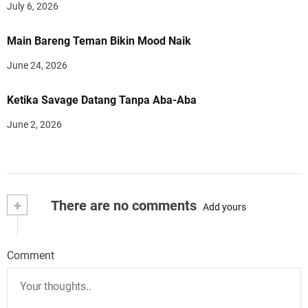
July 6, 2026
Main Bareng Teman Bikin Mood Naik
June 24, 2026
Ketika Savage Datang Tanpa Aba-Aba
June 2, 2026
+
There are no comments
Add yours
Comment