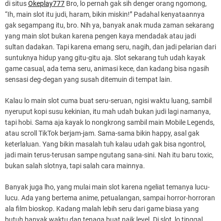
di situs
Okeplay777
Bro, lo pernah gak sih denger orang ngomong,
“Ih, main slot itu judi, haram, bikin miskin!” Padahal kenyataannya
gak segampang itu, bro. Nih ya, banyak anak muda zaman sekarang
yang main slot bukan karena pengen kaya mendadak atau jadi
sultan dadakan. Tapi karena emang seru, nagih, dan jadi pelarian dari
suntuknya hidup yang gitu-gitu aja. Slot sekarang tuh udah kayak
game casual, ada tema seru, animasi kece, dan kadang bisa ngasih
sensasi deg-degan yang susah ditemuin di tempat lain.
Kalau lo main slot cuma buat seru-seruan, ngisi waktu luang, sambil
nyeruput kopi susu kekinian, itu mah udah bukan judi lagi namanya,
tapi hobi. Sama aja kayak lo nongkrong sambil main Mobile Legends,
atau scroll TikTok berjam-jam. Sama-sama bikin happy, asal gak
keterlaluan. Yang bikin masalah tuh kalau udah gak bisa ngontrol,
jadi main terus-terusan sampe ngutang sana-sini. Nah itu baru toxic,
bukan salah slotnya, tapi salah cara mainnya.
Banyak juga lho, yang mulai main slot karena ngeliat temanya lucu-
lucu. Ada yang bertema anime, petualangan, sampai horror-horroran
ala film bioskop. Kadang malah lebih seru dari game biasa yang
butuh banyak waktu dan tenaga buat naik level. Di slot, lo tinggal