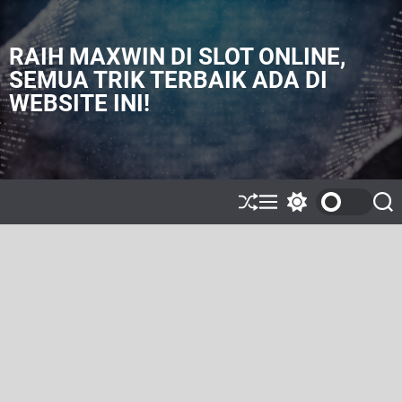
S
k
i
RAIH MAXWIN DI SLOT ONLINE,
p
SEMUA TRIK TERBAIK ADA DI
t
WEBSITE INI!
o
c
o
n
t
e
S
M
S
S
h
e
w
e
n
u
n
i
a
t
ff
u
t
r
l
c
c
e
h
h
c
o
l
o
r
m
o