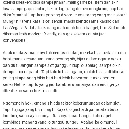
koleksi sneakers bisa sampe jutaan, main game beli item dan skin
bisa sampe gaji sebulan, belum lagi yang demen nongkrong tiap hari
di kafe mahal. Tapi kenapa yang disorot cuma orang yang main slot?
Mungkin karena kata “slot” sendiri masih identik sama kasino dan
Las Vegas. Padahal sekarang mah udah beda banget, bro. Slot udah
dikemas lebih modern, friendly, dan gak sekeras dunia judi
konvensional.
Anak muda zaman now tuh cerdas-cerdas, mereka bisa bedain mana
hobi, mana kecanduan. Yang penting sih, bijak dalam ngatur waktu
dan duit. Jangan sampe slot ganggu hidup lo, apalagi sampe bikin
dompet bocor parah. Tapi kalo lo bisa ngatur, malah bisa jadi hiburan
paling simpel yang bikin hari-hari lebih berwarna. Kayak nonton
series Netflix, tapi lo yang jadi karakter utamanya, dan ending-nya
ditentukan sama hoki lo sendiri.
Ngomongin hoki, emang sih ada faktor keberuntungan dalam slot.
Tapi itu juga yang bikin nagih. Kayak lo gacha di game, atau buka
loot box, sama aja serunya. Rasanya puas banget kalo dapet
kombinasi menang yang lo tunggu-tunggu. Apalagi kalo muncul
suara-suara kemenangan, lampu kedip-kedip, dan koin berjatuhan