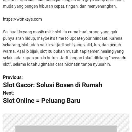
muda yang pengen hiburan cepat, ringan, dan menyenangkan.
https://wonkeye.com
So, buat lo yang masih mikir slot itu cuma buat orang yang gak
punya arah hidup, maybe it’s time to update your mindset. Karena
sekarang, slot udah naik level jadi hobi yang valid, fun, dan penuh
warna. Asal lo bijak, slot itu bukan musuh, tapi temen healing yang
selalu ada kapan pun lo butuh. Jadi, jangan takut dibilang “pecandu
slot”, selama lo tahu gimana cara nikmatin tanpa nyusahin.
Previous:
P
Slot Gacor: Solusi Bosen di Rumah
o
Next:
Slot Online = Peluang Baru
s
t
n