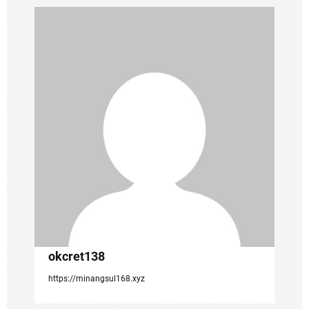
n
a
v
i
g
a
t
i
o
n
okcret138
https://minangsul168.xyz