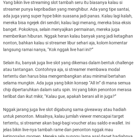
Yang bikin live streaming slot tambah seru itu biasanya kalau si
streamer punya kepribadian yang menghibur. Ada yang tipe santai,
ada juga yang super hype bikin suasana jadi panas. Kalau lagi kalah,
mereka bisa ngejek diri sendiri, kalau lagi menang, mereka bisa eksis
banget. Pokoknya, selain menyajikan permainan, mereka juga
memberikan hiburan. Nggak heran kalau banyak yang jadi ketagihan
nonton, bahkan kalau si streamer libur sehari aja, kolom komentar
langsung ramai nanya, “Kok nggak live hari ini?”
Selain itu, banyak juga live slot yang dikemas dalam bentuk challenge
atau tantangan. Contohnya aja, si streamer membawa modal
tertentu dan harus bisa mengembangkan atau minimal bertahan
selama mungkin. Ada juga yang bikin konsep “All In” di mana semua
chip dipertaruhkan dalam satu spin. Ini yang bikin penonton merasa
terlibat dan ikut mikir, “Kalau gue, apakah berani all in juga?”
Nggak jarang juga live slot digabung sama giveaway atau hadiah
untuk penonton. Misalnya, kalau jumlah viewer mencapai target
tertentu, si streamer akan bagi-bagi voucher atau saldo e-wallet. Ini
jelas bikin live-nya tambah rame dan penonton nggak mau
ketinggalan momen. Mereka rela nunggu lama asal dapet hadiahnya.