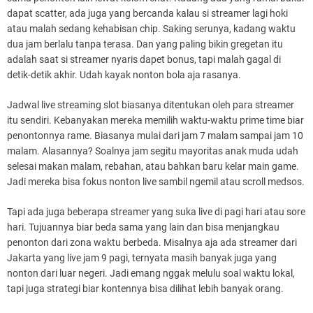
dapat scatter, ada juga yang bercanda kalau si streamer lagi hoki
atau malah sedang kehabisan chip. Saking serunya, kadang waktu
dua jam berlalu tanpa terasa. Dan yang paling bikin gregetan itu
adalah saat si streamer nyaris dapet bonus, tapi malah gagal di
detik-detik akhir. Udah kayak nonton bola aja rasanya.
Jadwal live streaming slot biasanya ditentukan oleh para streamer
itu sendiri. Kebanyakan mereka memilih waktu-waktu prime time biar
penontonnya rame. Biasanya mulai dari jam 7 malam sampai jam 10
malam. Alasannya? Soalnya jam segitu mayoritas anak muda udah
selesai makan malam, rebahan, atau bahkan baru kelar main game.
Jadi mereka bisa fokus nonton live sambil ngemil atau scroll medsos.
Tapi ada juga beberapa streamer yang suka live di pagi hari atau sore
hari. Tujuannya biar beda sama yang lain dan bisa menjangkau
penonton dari zona waktu berbeda. Misalnya aja ada streamer dari
Jakarta yang live jam 9 pagi, ternyata masih banyak juga yang
nonton dari luar negeri. Jadi emang nggak melulu soal waktu lokal,
tapi juga strategi biar kontennya bisa dilihat lebih banyak orang.