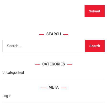
SEARCH
S
e
a
r
CATEGORIES
c
h
Uncategorized
f
o
META
r
Log in
: