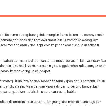
slot itu cuma buang-buang duit, mungkin kamu belum tau caranya main
 semata, tapi coba deh lihat dari sudut lain. Di zaman sekarang, slot
soal menang atau kalah, tapi lebih ke pengalaman seru dan sensasi
ambahan dari main slot, bahkan tanpa modal besar. Istilahnya
slotan tipi
malah dari situ hasilnya manis-manis gitu. Nggak heran kalau banyak ana
i ramai karena sering kasih jackpot.
h strategi. Kuncinya adalah sabar dan tahu kapan harus berhenti. Kalau
 jangan dipaksain. Main dengan kepala dingin itu penting banget biar
g-senang, bukan malah stres gara-gara uang habis.
uka aplikasi atau situs tertentu, langsung bisa main di mana saja dan