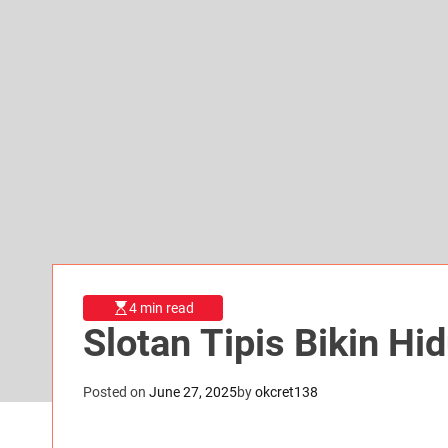
4 min read
Slotan Tipis Bikin Hi
Posted on
June 27, 2025
by
okcret138