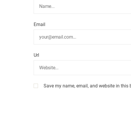
Email
Url
Save my name, email, and website in this 