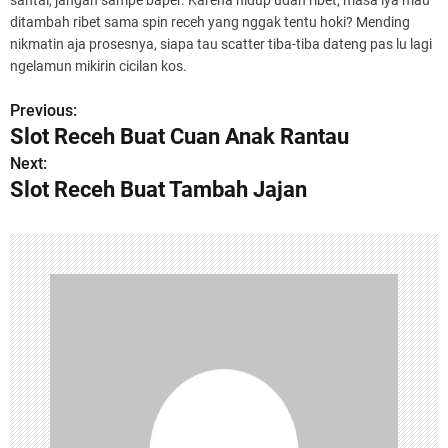
santai, jangan sampe baper. Karena hidup udah ribet, masa iya mau
ditambah ribet sama spin receh yang nggak tentu hoki? Mending
nikmatin aja prosesnya, siapa tau scatter tiba-tiba dateng pas lu lagi
ngelamun mikirin cicilan kos.
Previous:
P
Slot Receh Buat Cuan Anak Rantau
o
Next:
Slot Receh Buat Tambah Jajan
s
t
n
a
v
i
g