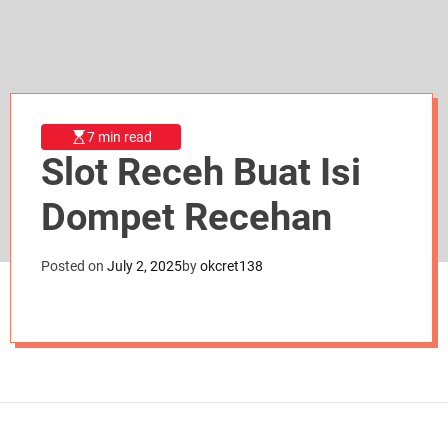
d
e
7 min read
Slot Receh Buat Isi
Dompet Recehan
Posted on
July 2, 2025
by
okcret138