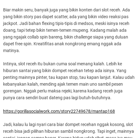
Biar makin seru, banyak juga yang bikin konten dari slot receh. Ada
yang bikin story pas dapet scatter, ada yang bikin video reaksi pas
jackpot. Jadi bahan flexing tipis-tipis di medsos, meski isinya receh
doang, tapi tetep bikin temen-temen mupeng. Kadang malah ada
yang ngajak collab spin bareng, bikin challenge siapa yang duluan
dapet free spin. Kreatifitas anak nongkrong emang nggak ada
matinya.
Intinya, slot receh itu bukan cuma soal menang kalah. Lebih ke
hiburan santai yang bikin dompet recehan tetep ada isinya. Yang
penting mainnya pinter, tau kapan stop, tau kapan lanjut. Kalau udah
kebanyakan kalah, mending ajak temen main uno sambil pesen
gorengan. Nggak perlu maksa rejeki, karena kadang receh juga
punya cara sendiri buat dateng pas lagi butuh-butuhnya.
https://gorillasocialwork.com/story22749678/mantap168
Jadi, kalau lu lagi nyari cara biar dompet recehan nggak kosong, slot
receh bisa jadi pilihan hiburan sambil nongkrong. Tapi inget, mainnya