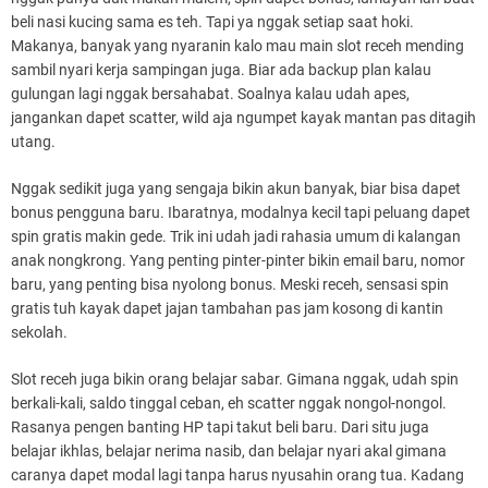
beli nasi kucing sama es teh. Tapi ya nggak setiap saat hoki.
Makanya, banyak yang nyaranin kalo mau main slot receh mending
sambil nyari kerja sampingan juga. Biar ada backup plan kalau
gulungan lagi nggak bersahabat. Soalnya kalau udah apes,
jangankan dapet scatter, wild aja ngumpet kayak mantan pas ditagih
utang.
Nggak sedikit juga yang sengaja bikin akun banyak, biar bisa dapet
bonus pengguna baru. Ibaratnya, modalnya kecil tapi peluang dapet
spin gratis makin gede. Trik ini udah jadi rahasia umum di kalangan
anak nongkrong. Yang penting pinter-pinter bikin email baru, nomor
baru, yang penting bisa nyolong bonus. Meski receh, sensasi spin
gratis tuh kayak dapet jajan tambahan pas jam kosong di kantin
sekolah.
Slot receh juga bikin orang belajar sabar. Gimana nggak, udah spin
berkali-kali, saldo tinggal ceban, eh scatter nggak nongol-nongol.
Rasanya pengen banting HP tapi takut beli baru. Dari situ juga
belajar ikhlas, belajar nerima nasib, dan belajar nyari akal gimana
caranya dapet modal lagi tanpa harus nyusahin orang tua. Kadang