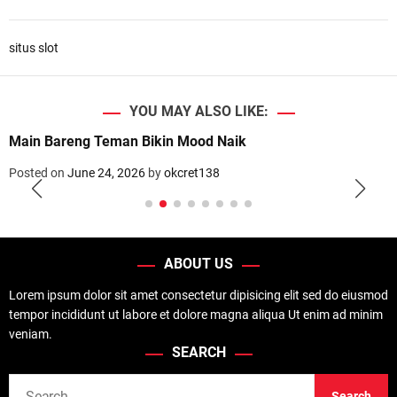
situs slot
YOU MAY ALSO LIKE:
Main Bareng Teman Bikin Mood Naik
Posted on
June 24, 2026
by
okcret138
ABOUT US
Lorem ipsum dolor sit amet consectetur dipisicing elit sed do eiusmod
tempor incididunt ut labore et dolore magna aliqua Ut enim ad minim
veniam.
SEARCH
S