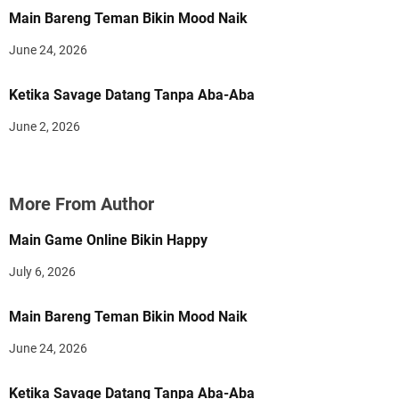
Main Bareng Teman Bikin Mood Naik
June 24, 2026
Ketika Savage Datang Tanpa Aba-Aba
June 2, 2026
More From Author
Main Game Online Bikin Happy
July 6, 2026
Main Bareng Teman Bikin Mood Naik
June 24, 2026
Ketika Savage Datang Tanpa Aba-Aba