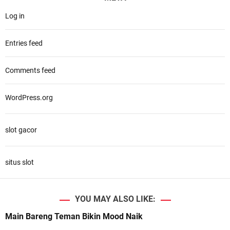
r
Log in
:
Entries feed
Comments feed
WordPress.org
slot gacor
situs slot
YOU MAY ALSO LIKE:
Main Bareng Teman Bikin Mood Naik