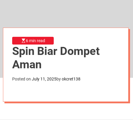
d
e
6 min read
Spin Biar Dompet
Aman
Posted on
July 11, 2025
by
okcret138