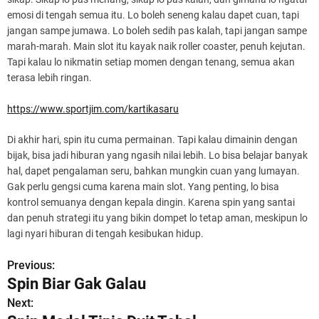
emosi di tengah semua itu. Lo boleh seneng kalau dapet cuan, tapi
jangan sampe jumawa. Lo boleh sedih pas kalah, tapi jangan sampe
marah-marah. Main slot itu kayak naik roller coaster, penuh kejutan.
Tapi kalau lo nikmatin setiap momen dengan tenang, semua akan
terasa lebih ringan.
https://www.sportjim.com/kartikasaru
Di akhir hari, spin itu cuma permainan. Tapi kalau dimainin dengan
bijak, bisa jadi hiburan yang ngasih nilai lebih. Lo bisa belajar banyak
hal, dapet pengalaman seru, bahkan mungkin cuan yang lumayan.
Gak perlu gengsi cuma karena main slot. Yang penting, lo bisa
kontrol semuanya dengan kepala dingin. Karena spin yang santai
dan penuh strategi itu yang bikin dompet lo tetap aman, meskipun lo
lagi nyari hiburan di tengah kesibukan hidup.
Previous:
P
Spin Biar Gak Galau
o
Next: