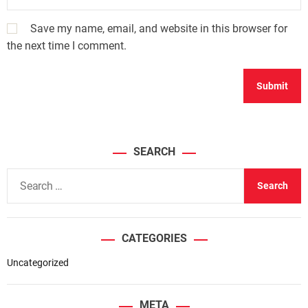
Save my name, email, and website in this browser for
the next time I comment.
SEARCH
S
e
a
r
CATEGORIES
c
h
Uncategorized
f
o
META