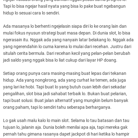
Tapi lo bisa ngejar hasil nyata yang bisa lo pake buat ngebangun
hidup lo sesuai cara lo sendiri.
Ada masanya lo berhenti ngejelasin siapa diri lo ke orang lain dan
mulai fokus nyusun strategi buat masa depan. Di dunia slot, lo bisa
ngerasain itu. Nggak ada yang nanyain latar belakang lo. Nggak ada
yang ngerendahin lo cuma karena lo mulai dari recehan. Justru dari
situlah cerita bermula. Dari recehan kecil yang pelan-pelan berubah
jadi saldo yang nggak bisa lo liat cukup dari layar HP doang.
Setiap orang punya cara masing-masing buat lepas dari tekanan
hidup. Ada yang nongkrong, ada yang curhat ke temen, ada juga
yang lari ke hobi. Tapi buat lo yang butuh cuan lebih dari sekadar
pengalihan, slot bisa jadi sahabat terbaik lo. Bukan buat pelarian,
tapi buat solusi. Buat jalan alternatif yang mungkin belum banyak
orang paham, tapi lo sendiri tahu seberapa berharganya.
Lo gak usah malu kalo lo main slot. Selama lo tau batasan dan tau
tujuan lo, jalanin aja. Dunia boleh menilai apa aja, tapi mereka gak
pernah tahu gimana rasanya dapet jackpot di hari ketika lo hampir