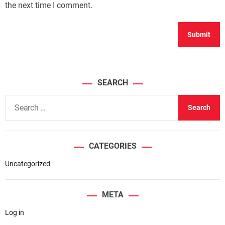
the next time I comment.
SEARCH
S
e
a
r
CATEGORIES
c
h
Uncategorized
f
o
META
r
Log in
: