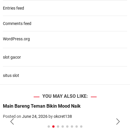
Entries feed
Comments feed
WordPress.org
slot gacor
situs slot
YOU MAY ALSO LIKE:
Main Bareng Teman Bikin Mood Naik
Posted on
June 24, 2026
by
okcret138