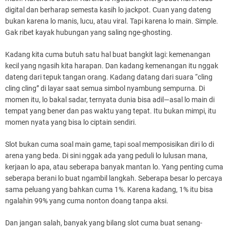
digital dan berharap semesta kasih lo jackpot. Cuan yang dateng
bukan karena lo manis, lucu, atau viral. Tapi karena lo main. Simple.
Gak ribet kayak hubungan yang saling nge-ghosting.
Kadang kita cuma butuh satu hal buat bangkit lagi: kemenangan
kecil yang ngasih kita harapan. Dan kadang kemenangan itu nggak
dateng dari tepuk tangan orang. Kadang datang dari suara “cling
cling cling” di layar saat semua simbol nyambung sempurna. Di
momen itu, lo bakal sadar, ternyata dunia bisa adil—asal lo main di
tempat yang bener dan pas waktu yang tepat. Itu bukan mimpi, itu
momen nyata yang bisa lo ciptain sendiri.
Slot bukan cuma soal main game, tapi soal memposisikan diri lo di
arena yang beda. Di sini nggak ada yang peduli lo lulusan mana,
kerjaan lo apa, atau seberapa banyak mantan lo. Yang penting cuma
seberapa berani lo buat ngambil langkah. Seberapa besar lo percaya
sama peluang yang bahkan cuma 1%. Karena kadang, 1% itu bisa
ngalahin 99% yang cuma nonton doang tanpa aksi.
Dan jangan salah, banyak yang bilang slot cuma buat senang-