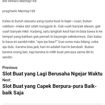
link terbaru Mantap168
pragmatic Mantap168
Kalau lo butuh sesuatu yang nyata buat lo kejar—cuan, bukan
validasi—maka slot udah nungguin lo. Gak usah banyak alasan, gak
usah banyak mikir. Kadang, satu langkah kecil hari ini bisa bawa lo ke
tempat yang bahkan gak pernah lo bayangin sebelumnya. Dan kalau
lo baca ini sambil mikir, “apa iya bisa?” Gue cuma mau bilang: coba
aja dulu. Karena bisa jadi, hari ini adalah hari lo berubah. Bukan
karena orang lain, tapi karena lo milih buat percaya sama diri lo
sendiri.
Previous:
P
Slot Buat yang Lagi Berusaha Ngejar Waktu
o
Next:
Slot Buat yang Capek Berpura-pura Baik-
s
baik Saja
t
n