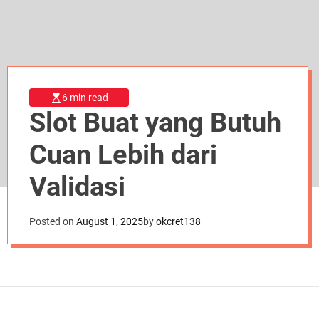
d
e
6 min read
Slot Buat yang Butuh
Cuan Lebih dari
Validasi
Posted on
August 1, 2025
by
okcret138