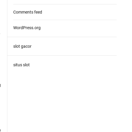
Comments feed
WordPress.org
-
slot gacor
situs slot
g
a