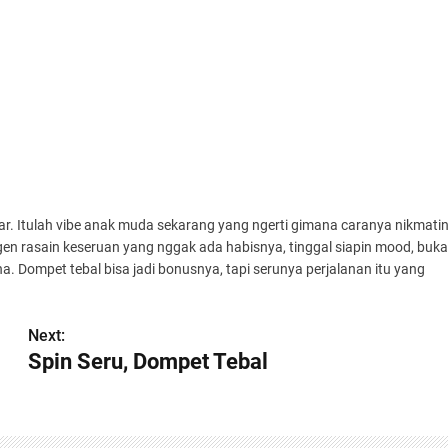
ar. Itulah vibe anak muda sekarang yang ngerti gimana caranya nikmati
ngen rasain keseruan yang nggak ada habisnya, tinggal siapin mood, buka
. Dompet tebal bisa jadi bonusnya, tapi serunya perjalanan itu yang
Next:
Spin Seru, Dompet Tebal