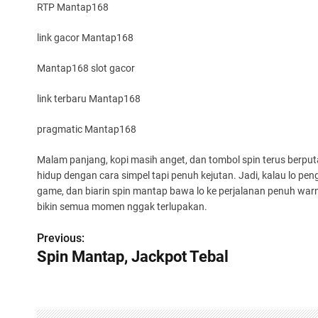
RTP Mantap168
link gacor Mantap168
Mantap168 slot gacor
link terbaru Mantap168
pragmatic Mantap168
Malam panjang, kopi masih anget, dan tombol spin terus berput
hidup dengan cara simpel tapi penuh kejutan. Jadi, kalau lo pe
game, dan biarin spin mantap bawa lo ke perjalanan penuh warna
bikin semua momen nggak terlupakan.
Previous:
P
Spin Mantap, Jackpot Tebal
o
s