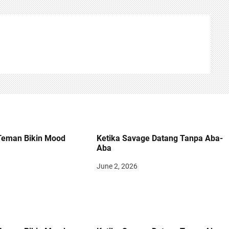
Teman Bikin Mood
Ketika Savage Datang Tanpa Aba-
Aba
June 2, 2026