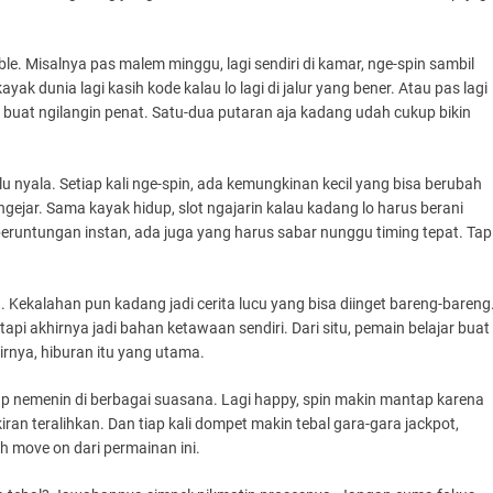
. Misalnya pas malem minggu, lagi sendiri di kamar, nge-spin sambil
yak dunia lagi kasih kode kalau lo lagi di jalur yang bener. Atau pas lagi
ar buat ngilangin penat. Satu-dua putaran aja kadang udah cukup bikin
lu nyala. Setiap kali nge-spin, ada kemungkinan kecil yang bisa berubah
gejar. Sama kayak hidup, slot ngajarin kalau kadang lo harus berani
beruntungan instan, ada juga yang harus sabar nunggu timing tepat. Tap
Kekalahan pun kadang jadi cerita lucu yang bisa diinget bareng-bareng
tapi akhirnya jadi bahan ketawaan sendiri. Dari situ, pemain belajar buat
irnya, hiburan itu yang utama.
iap nemenin di berbagai suasana. Lagi happy, spin makin mantap karena
ikiran teralihkan. Dan tiap kali dompet makin tebal gara-gara jackpot,
ah move on dari permainan ini.