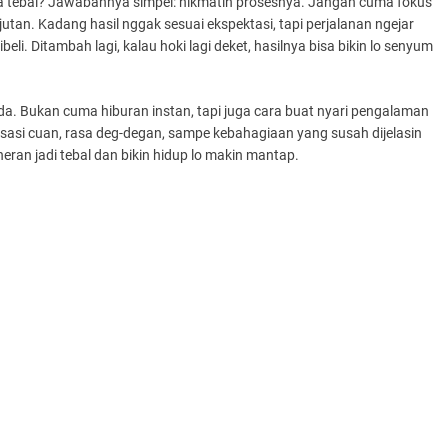
sa tebal? Jawabannya simpel: nikmatin prosesnya. Jangan cuma fokus
utan. Kadang hasil nggak sesuai ekspektasi, tapi perjalanan ngejar
eli. Ditambah lagi, kalau hoki lagi deket, hasilnya bisa bikin lo senyum
uda. Bukan cuma hiburan instan, tapi juga cara buat nyari pengalaman
ensasi cuan, rasa deg-degan, sampe kebahagiaan yang susah dijelasin
eneran jadi tebal dan bikin hidup lo makin mantap.