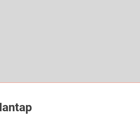
Mantap