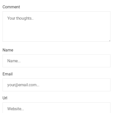
Comment
Name
Email
Url