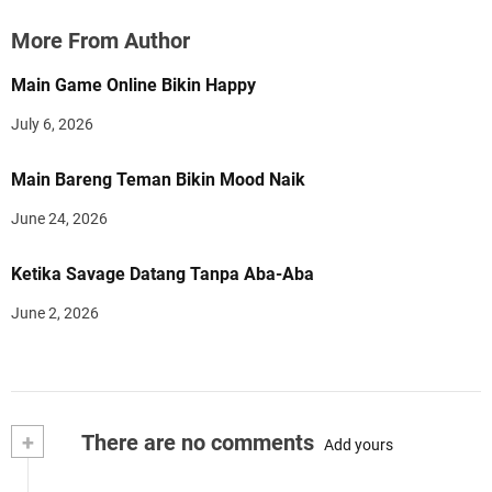
More From Author
Main Game Online Bikin Happy
July 6, 2026
Main Bareng Teman Bikin Mood Naik
June 24, 2026
Ketika Savage Datang Tanpa Aba-Aba
June 2, 2026
+
There are no comments
Add yours