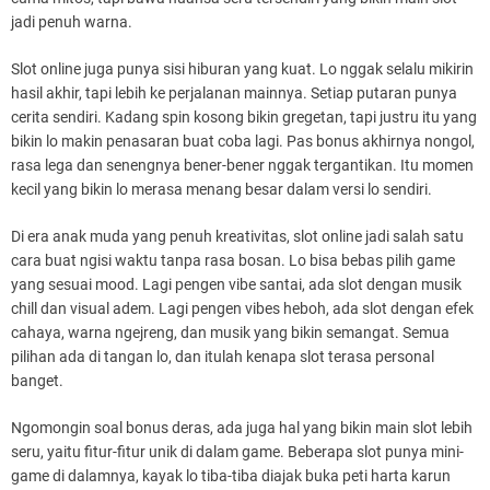
jadi penuh warna.
Slot online juga punya sisi hiburan yang kuat. Lo nggak selalu mikirin
hasil akhir, tapi lebih ke perjalanan mainnya. Setiap putaran punya
cerita sendiri. Kadang spin kosong bikin gregetan, tapi justru itu yang
bikin lo makin penasaran buat coba lagi. Pas bonus akhirnya nongol,
rasa lega dan senengnya bener-bener nggak tergantikan. Itu momen
kecil yang bikin lo merasa menang besar dalam versi lo sendiri.
Di era anak muda yang penuh kreativitas, slot online jadi salah satu
cara buat ngisi waktu tanpa rasa bosan. Lo bisa bebas pilih game
yang sesuai mood. Lagi pengen vibe santai, ada slot dengan musik
chill dan visual adem. Lagi pengen vibes heboh, ada slot dengan efek
cahaya, warna ngejreng, dan musik yang bikin semangat. Semua
pilihan ada di tangan lo, dan itulah kenapa slot terasa personal
banget.
Ngomongin soal bonus deras, ada juga hal yang bikin main slot lebih
seru, yaitu fitur-fitur unik di dalam game. Beberapa slot punya mini-
game di dalamnya, kayak lo tiba-tiba diajak buka peti harta karun