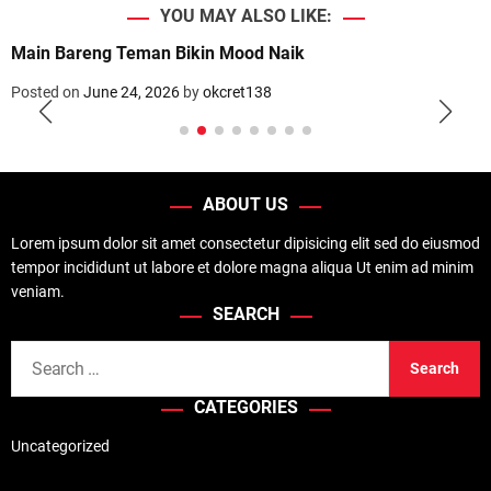
YOU MAY ALSO LIKE:
Main Bareng Teman Bikin Mood Naik
Posted on
June 24, 2026
by
okcret138
ABOUT US
Lorem ipsum dolor sit amet consectetur dipisicing elit sed do eiusmod
tempor incididunt ut labore et dolore magna aliqua Ut enim ad minim
veniam.
SEARCH
S
e
CATEGORIES
a
r
Uncategorized
c
h