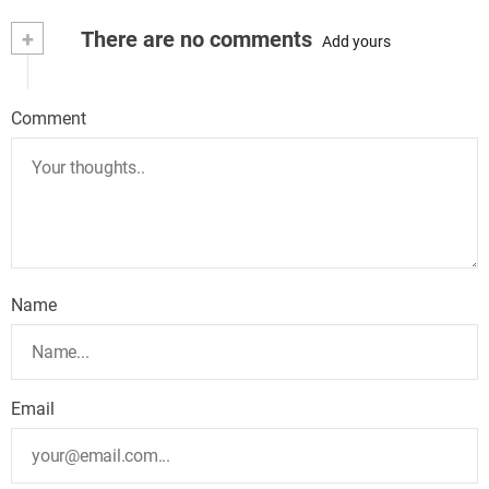
+
There are no comments
Add yours
Comment
Name
Email