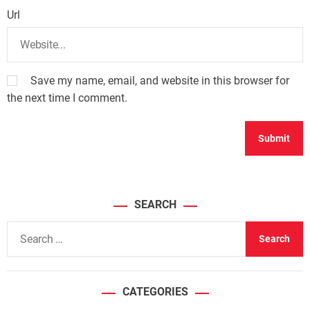
Url
Save my name, email, and website in this browser for
the next time I comment.
SEARCH
S
e
a
r
CATEGORIES
c