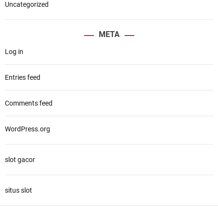
h
Uncategorized
f
o
META
r
Log in
:
Entries feed
Comments feed
WordPress.org
slot gacor
situs slot