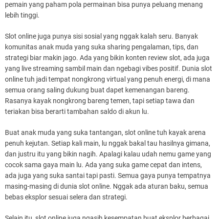
pemain yang paham pola permainan bisa punya peluang menang
lebih tinggi.
Slot online juga punya sisi sosial yang nggak kalah seru. Banyak
komunitas anak muda yang suka sharing pengalaman, tips, dan
strategi biar makin jago. Ada yang bikin konten review slot, ada juga
yang live streaming sambil main dan ngebagi vibes positif. Dunia slot
online tuh jadi tempat nongkrong virtual yang penuh energi, di mana
semua orang saling dukung buat dapet kemenangan bareng.
Rasanya kayak nongkrong bareng temen, tapi setiap tawa dan
teriakan bisa berarti tambahan saldo di akun lu.
Buat anak muda yang suka tantangan, slot online tuh kayak arena
penuh kejutan. Setiap kali main, lu nggak bakal tau hasilnya gimana,
dan justru itu yang bikin nagih. Apalagi kalau udah nemu game yang
cocok sama gaya main lu. Ada yang suka game cepat dan intens,
ada juga yang suka santai tapi pasti. Semua gaya punya tempatnya
masing-masing di dunia slot online. Nggak ada aturan baku, semua
bebas eksplor sesuai selera dan strategi.
Selain itu, slot online juga ngasih kesempatan buat eksplor berbagai