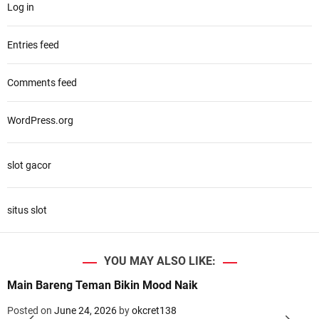
Log in
:
Entries feed
Comments feed
WordPress.org
slot gacor
situs slot
YOU MAY ALSO LIKE:
Main Bareng Teman Bikin Mood Naik
Posted on
June 24, 2026
by
okcret138