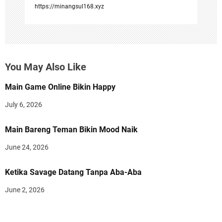
https://minangsul168.xyz
You May Also Like
Main Game Online Bikin Happy
July 6, 2026
Main Bareng Teman Bikin Mood Naik
June 24, 2026
Ketika Savage Datang Tanpa Aba-Aba
June 2, 2026