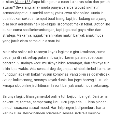
di situs
Aladin138
Siapa bilang dunia cuan itu harus kaku dan penuh
aturan? Sekarang, anak muda punya cara baru buat nikmatin
sensasi dapat duit sambil santai, yaitu lewat slot online. Dunia ini
udah bukan sekadar tempat buat iseng, tapi jadi ladang seru yang
bisa bikin adrenalin naik sekaligus isi dompet makin tebal. Slot online
bukan cuma soal keberuntungan, tapi juga soal gaya, vibe, dan
strategi. Makanya, nggak heran kalau makin banyak anak muda
yang jatuh cinta sama dunia satu ini.
Main slot online tuh rasanya kayak lagi main gim kesukaan, cuma
bedanya di sini, setiap putaran bisa jadi kesempatan dapet cuan
beneran. Visualnya kece, musiknya bikin semangat, dan efeknya tuh
bikin lupa waktu. Ada sensasi deg-degan pas simbol-simbol itu muter,
nungguin apakah bakal nyusun kombinasi yang bikin saldo meledak.
Setiap kali menang, rasanya kayak dunia ikut joget bareng lu. Itulah
kenapa slot online jadi hiburan favorit banyak anak muda sekarang.
Serunya lagi, pilihan game slot online tuh bejibun banget. Dari tema
adventure, fantasi, sampe yang lucu-lucu juga ada. Lu bisa pindah-
pindah suasana sesuai mood. Hari ini pengen jadi pemburu harta
karun? Bisa. Besok pengen ngerasain sensasi jadi raja kasino?