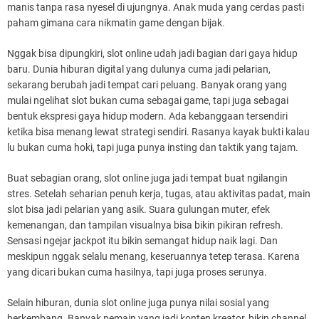
manis tanpa rasa nyesel di ujungnya. Anak muda yang cerdas pasti
paham gimana cara nikmatin game dengan bijak.
Nggak bisa dipungkiri, slot online udah jadi bagian dari gaya hidup
baru. Dunia hiburan digital yang dulunya cuma jadi pelarian,
sekarang berubah jadi tempat cari peluang. Banyak orang yang
mulai ngelihat slot bukan cuma sebagai game, tapi juga sebagai
bentuk ekspresi gaya hidup modern. Ada kebanggaan tersendiri
ketika bisa menang lewat strategi sendiri. Rasanya kayak bukti kalau
lu bukan cuma hoki, tapi juga punya insting dan taktik yang tajam.
Buat sebagian orang, slot online juga jadi tempat buat ngilangin
stres. Setelah seharian penuh kerja, tugas, atau aktivitas padat, main
slot bisa jadi pelarian yang asik. Suara gulungan muter, efek
kemenangan, dan tampilan visualnya bisa bikin pikiran refresh.
Sensasi ngejar jackpot itu bikin semangat hidup naik lagi. Dan
meskipun nggak selalu menang, keseruannya tetep terasa. Karena
yang dicari bukan cuma hasilnya, tapi juga proses serunya.
Selain hiburan, dunia slot online juga punya nilai sosial yang
berkembang. Banyak pemain yang jadi konten kreator, bikin channel