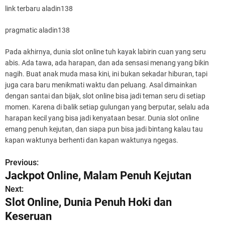
link terbaru aladin138
pragmatic aladin138
Pada akhirnya, dunia slot online tuh kayak labirin cuan yang seru
abis. Ada tawa, ada harapan, dan ada sensasi menang yang bikin
nagih. Buat anak muda masa kini, ini bukan sekadar hiburan, tapi
juga cara baru menikmati waktu dan peluang. Asal dimainkan
dengan santai dan bijak, slot online bisa jadi teman seru di setiap
momen. Karena di balik setiap gulungan yang berputar, selalu ada
harapan kecil yang bisa jadi kenyataan besar. Dunia slot online
emang penuh kejutan, dan siapa pun bisa jadi bintang kalau tau
kapan waktunya berhenti dan kapan waktunya ngegas.
Previous:
P
Jackpot Online, Malam Penuh Kejutan
o
Next:
Slot Online, Dunia Penuh Hoki dan
s
Keseruan
t