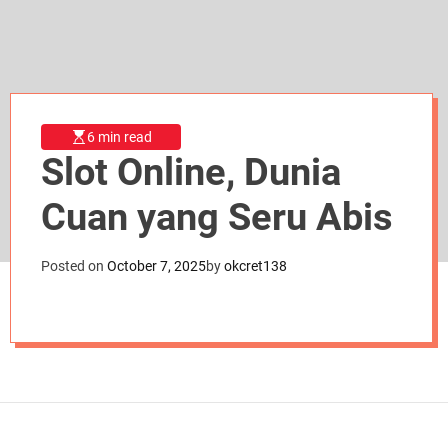
d
e
6 min read
Slot Online, Dunia
Cuan yang Seru Abis
Posted on
October 7, 2025
by
okcret138