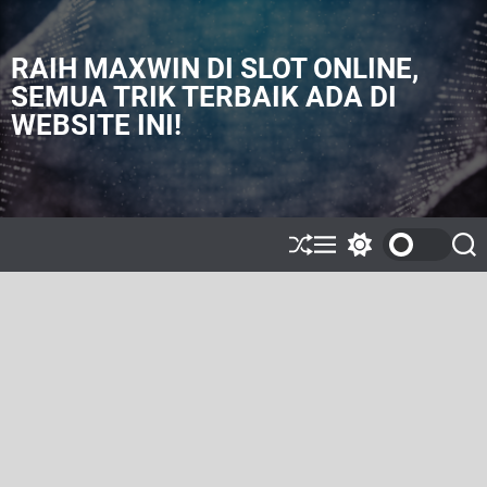
S
k
i
RAIH MAXWIN DI SLOT ONLINE,
p
SEMUA TRIK TERBAIK ADA DI
t
WEBSITE INI!
o
c
o
n
t
e
S
M
S
S
h
e
w
e
n
u
n
i
a
t
ff
u
t
r
l
c
c
e
h
h
c
o
l
o
r
m
o