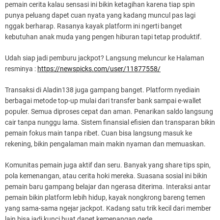
pemain cerita kalau sensasi ini bikin ketagihan karena tiap spin
punya peluang dapet cuan nyata yang kadang muncul pas lagi
nggak berharap. Rasanya kayak platform ini ngerti banget
kebutuhan anak muda yang pengen hiburan tapi tetap produktif.
Udah siap jadi pemburu jackpot? Langsung meluncur ke Halaman
resminya :
https://newspicks.com/user/11877558/
Transaksi di Aladin138 juga gampang banget. Platform nyediain
berbagai metode top-up mulai dari transfer bank sampai e-wallet
populer. Semua diproses cepat dan aman. Penarikan saldo langsung
cair tanpa nunggu lama. Sistem finansial efisien dan transparan bikin
pemain fokus main tanpa ribet. Cuan bisa langsung masuk ke
rekening, bikin pengalaman main makin nyaman dan memuaskan.
Komunitas pemain juga aktif dan seru. Banyak yang share tips spin,
pola kemenangan, atau cerita hoki mereka. Suasana sosial ini bikin
pemain baru gampang belajar dan ngerasa diterima. Interaksi antar
pemain bikin platform lebih hidup, kayak nongkrong bareng temen
yang sama-sama ngejar jackpot. Kadang satu trik kecil dari member
lain bisa jadi kunci buat dapet kemenangan gede.