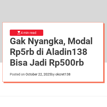
d
e
4 min read
Gak Nyangka, Modal
Rp5rb di Aladin138
Bisa Jadi Rp500rb
Posted on
October 22, 2025
by
okcret138