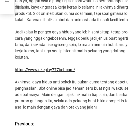
Dan ya, nggak bisa dipungkiri, sensasi waktu lo berhasil dapet s
dijelasin, kayak ngerasa kerja keras lo selama ini akhirnya diha
produktif. Slot online bukan cuma soal main, tapi soal gimana l
kalah. Karena di balik simbol dan animasi, ada filosofi kecil ten
Jadi kalau lo pengen gaya hidup yang lebih santai tapi tetap prod
cara yang nggak ngebosenin. Nggak perlu jadi jenius buat nger
tahu, dari sekadar iseng-iseng spin, lo malah nemuin hobi baru 
kerja keras, tapi juga soal pinter nikmatin peluang yang datang.
kejutan.
https://www.okeplay777bet.com/
Akhirnya, gaya hidup anti bokek itu bukan cuma tentang dapet 
penghasilan. Slot online bisa jadi teman seru buat ngisi waktu
ada batasnya. Main dengan bijak, nikmatin tiap spin, dan biarka
putaran gulungan itu, selalu ada peluang buat bikin dompet lo t
asal lo main dengan gaya dan otak yang jalan!
P
Previous: