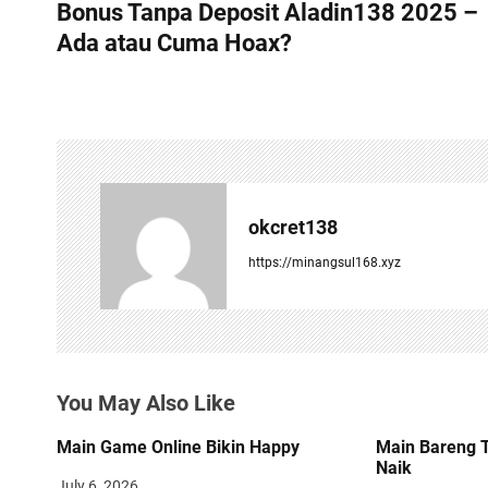
Bonus Tanpa Deposit Aladin138 2025 –
o
Ada atau Cuma Hoax?
s
t
n
a
v
okcret138
i
https://minangsul168.xyz
g
a
t
You May Also Like
i
Main Game Online Bikin Happy
Main Bareng 
o
Naik
July 6, 2026