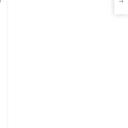
h
Alad
a