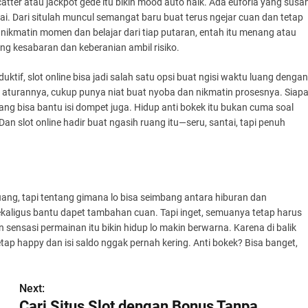
catter atau jackpot gede itu bikin mood auto naik. Ada euforia yang susa
rgai. Dari situlah muncul semangat baru buat terus ngejar cuan dan tetap
o nikmatin momen dan belajar dari tiap putaran, entah itu menang atau
tang kesabaran dan keberanian ambil risiko.
uktif, slot online bisa jadi salah satu opsi buat ngisi waktu luang dengan
ti aturannya, cukup punya niat buat nyoba dan nikmatin prosesnya. Siap
yang bisa bantu isi dompet juga. Hidup anti bokek itu bukan cuma soal
 Dan slot online hadir buat ngasih ruang itu—seru, santai, tapi penuh
uang, tapi tentang gimana lo bisa seimbang antara hiburan dan
 sekaligus bantu dapet tambahan cuan. Tapi inget, semuanya tetap harus
n sensasi permainan itu bikin hidup lo makin berwarna. Karena di balik
etap happy dan isi saldo nggak pernah kering. Anti bokek? Bisa banget,
Next:
Cari Situs Slot dengan Bonus Tanpa