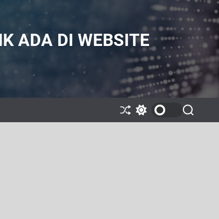
IK ADA DI WEBSITE
S
S
S
h
w
e
u
i
a
ff
t
r
l
c
c
e
h
h
c
o
l
o
r
m
o