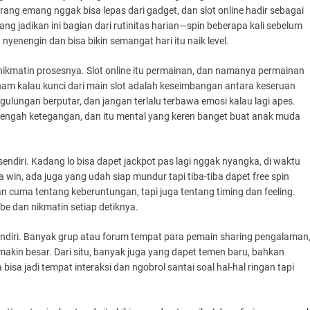
ng emang nggak bisa lepas dari gadget, dan slot online hadir sebagai
ng jadikan ini bagian dari rutinitas harian—spin beberapa kali sebelum
 nyenengin dan bisa bikin semangat hari itu naik level.
 nikmatin prosesnya. Slot online itu permainan, dan namanya permainan
ham kalau kunci dari main slot adalah keseimbangan antara keseruan
gulungan berputar, dan jangan terlalu terbawa emosi kalau lagi apes.
 di tengah ketegangan, dan itu mental yang keren banget buat anak muda
diri. Kadang lo bisa dapet jackpot pas lagi nggak nyangka, di waktu
 win, ada juga yang udah siap mundur tapi tiba-tiba dapet free spin
an cuma tentang keberuntungan, tapi juga tentang timing dan feeling.
vibe dan nikmatin setiap detiknya.
 sendiri. Banyak grup atau forum tempat para pemain sharing pengalaman
akin besar. Dari situ, banyak juga yang dapet temen baru, bahkan
 bisa jadi tempat interaksi dan ngobrol santai soal hal-hal ringan tapi