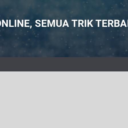
NLINE, SEMUA TRIK TERBA