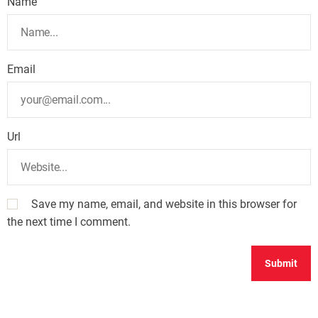
Name
Email
Url
Save my name, email, and website in this browser for
the next time I comment.