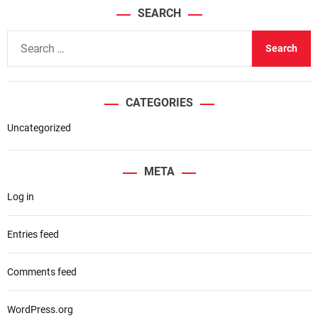
SEARCH
S
e
a
r
CATEGORIES
c
h
Uncategorized
f
o
META
r
Log in
:
Entries feed
Comments feed
WordPress.org