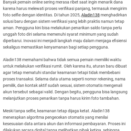
Banyak pemain online sering merasa ribet saat ingin menarik dana
karena harus melewati proses verifikasi panjang, termasuk mengirim
foto selfie dengan identitas. Di tahun 2025,
Aladin138
menghadirkan
solusi baru dengan sistem verifikasi yang lebih praktis namun tetap
aman. Pengguna kini bisa melakukan penarikan saldo tanpa perlu
unggah foto diri selama memenuhi syarat minimum yang sudah
diperbarui. Inovasi ini menjadi langkah maju dalam menjaga efisiensi
sekaligus memastikan kenyamanan bagi setiap pengguna.
Aladin138 memahami bahwa tidak semua pemain memiliki waktu
untuk melakukan verifikasi rumit. Oleh karena itu, aturan baru dibuat
agar tetap mematuhi standar keamanan tetapi tidak membebani
proses transaksi. Selama data utama seperti nomor rekening, nama
pemilik, dan kontak aktif sudah sesuai, sistem otomatis mengenali
akun tersebut sebagai valid. Dengan begitu, pengguna bisa langsung
melanjutkan proses penarikan tanpa harus kirim foto tambahan.
Meski tanpa selfie, keamanan tetap dijaga ketat. Aladin138
menerapkan algoritma pengecekan otomatis yang menilai
kesesuaian data antara akun dan informasi pembayaran. Proses ini
dilakukan secara digital tanpa melibatkan pihak ketiga, sehingga