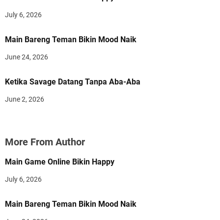
July 6, 2026
Main Bareng Teman Bikin Mood Naik
June 24, 2026
Ketika Savage Datang Tanpa Aba-Aba
June 2, 2026
More From Author
Main Game Online Bikin Happy
July 6, 2026
Main Bareng Teman Bikin Mood Naik