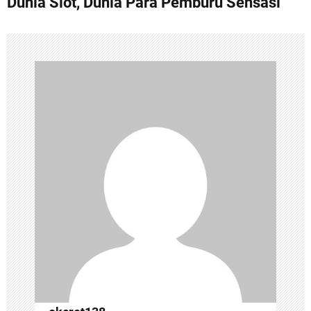
Dunia Slot, Dunia Para Pemburu Sensasi
t
n
a
v
i
g
a
t
i
o
n