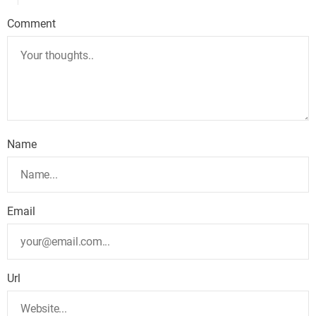
Comment
Name
Email
Url