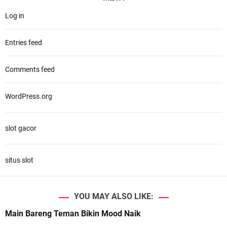
r
Log in
:
Entries feed
Comments feed
WordPress.org
slot gacor
situs slot
YOU MAY ALSO LIKE:
Main Bareng Teman Bikin Mood Naik