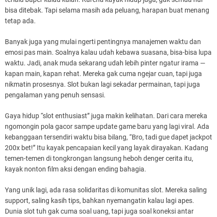
bisa ditebak. Tapi selama masih ada peluang, harapan buat menang
tetap ada.
Banyak juga yang mulai ngerti pentingnya manajemen waktu dan
emosi pas main. Soalnya kalau udah kebawa suasana, bisa-bisa lupa
waktu. Jadi, anak muda sekarang udah lebih pinter ngatur irama —
kapan main, kapan rehat. Mereka gak cuma ngejar cuan, tapi juga
nikmatin prosesnya. Slot bukan lagi sekadar permainan, tapi juga
pengalaman yang penuh sensasi.
Gaya hidup “slot enthusiast” juga makin kelihatan. Dari cara mereka
ngomongin pola gacor sampe update game baru yang lagi viral. Ada
kebanggaan tersendiri waktu bisa bilang, “Bro, tadi gue dapet jackpot
200x bet!” Itu kayak pencapaian kecil yang layak dirayakan. Kadang
temen-temen di tongkrongan langsung heboh denger cerita itu,
kayak nonton film aksi dengan ending bahagia.
Yang unik lagi, ada rasa solidaritas di komunitas slot. Mereka saling
support, saling kasih tips, bahkan nyemangatin kalau lagi apes.
Dunia slot tuh gak cuma soal uang, tapi juga soal koneksi antar