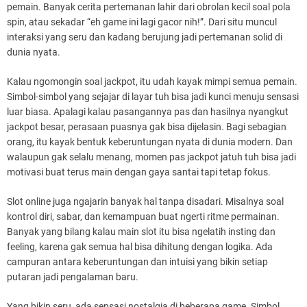
pemain. Banyak cerita pertemanan lahir dari obrolan kecil soal pola
spin, atau sekadar “eh game ini lagi gacor nih!”. Dari situ muncul
interaksi yang seru dan kadang berujung jadi pertemanan solid di
dunia nyata.
Kalau ngomongin soal jackpot, itu udah kayak mimpi semua pemain.
Simbol-simbol yang sejajar di layar tuh bisa jadi kunci menuju sensasi
luar biasa. Apalagi kalau pasangannya pas dan hasilnya nyangkut
jackpot besar, perasaan puasnya gak bisa dijelasin. Bagi sebagian
orang, itu kayak bentuk keberuntungan nyata di dunia modern. Dan
walaupun gak selalu menang, momen pas jackpot jatuh tuh bisa jadi
motivasi buat terus main dengan gaya santai tapi tetap fokus.
Slot online juga ngajarin banyak hal tanpa disadari. Misalnya soal
kontrol diri, sabar, dan kemampuan buat ngerti ritme permainan.
Banyak yang bilang kalau main slot itu bisa ngelatih insting dan
feeling, karena gak semua hal bisa dihitung dengan logika. Ada
campuran antara keberuntungan dan intuisi yang bikin setiap
putaran jadi pengalaman baru.
Yang bikin seru, ada sensasi nostalgia di beberapa game. Simbol