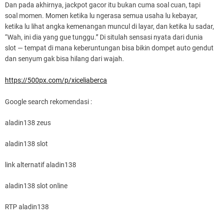
Dan pada akhirnya, jackpot gacor itu bukan cuma soal cuan, tapi
soal momen. Momen ketika lu ngerasa semua usaha lu kebayar,
ketika lu lihat angka kemenangan muncul di layar, dan ketika lu sadar,
“Wah, ini dia yang gue tunggu.” Di situlah sensasi nyata dari dunia
slot — tempat di mana keberuntungan bisa bikin dompet auto gendut
dan senyum gak bisa hilang dari wajah.
https://500px.com/p/xiceliaberca
Google search rekomendasi :
aladin138 zeus
aladin138 slot
link alternatif aladin138
aladin138 slot online
RTP aladin138