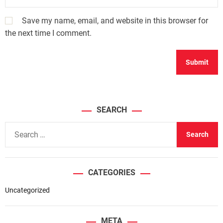
Save my name, email, and website in this browser for
the next time I comment.
SEARCH
S
e
a
r
CATEGORIES
c
h
Uncategorized
f
o
META