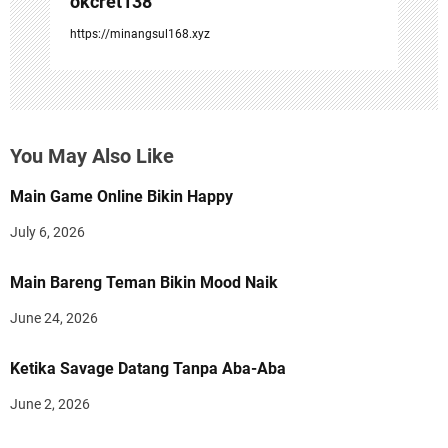
okcret138
https://minangsul168.xyz
You May Also Like
Main Game Online Bikin Happy
July 6, 2026
Main Bareng Teman Bikin Mood Naik
June 24, 2026
Ketika Savage Datang Tanpa Aba-Aba
June 2, 2026