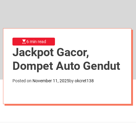
d
e
6 min read
Jackpot Gacor,
Dompet Auto Gendut
Posted on
November 11, 2025
by
okcret138