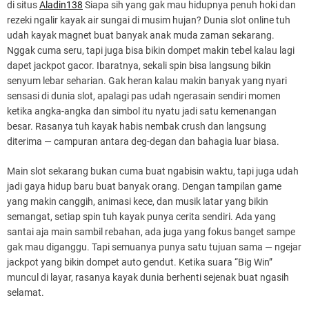
di situs
Aladin138
Siapa sih yang gak mau hidupnya penuh hoki dan
rezeki ngalir kayak air sungai di musim hujan? Dunia slot online tuh
udah kayak magnet buat banyak anak muda zaman sekarang.
Nggak cuma seru, tapi juga bisa bikin dompet makin tebel kalau lagi
dapet jackpot gacor. Ibaratnya, sekali spin bisa langsung bikin
senyum lebar seharian. Gak heran kalau makin banyak yang nyari
sensasi di dunia slot, apalagi pas udah ngerasain sendiri momen
ketika angka-angka dan simbol itu nyatu jadi satu kemenangan
besar. Rasanya tuh kayak habis nembak crush dan langsung
diterima — campuran antara deg-degan dan bahagia luar biasa.
Main slot sekarang bukan cuma buat ngabisin waktu, tapi juga udah
jadi gaya hidup baru buat banyak orang. Dengan tampilan game
yang makin canggih, animasi kece, dan musik latar yang bikin
semangat, setiap spin tuh kayak punya cerita sendiri. Ada yang
santai aja main sambil rebahan, ada juga yang fokus banget sampe
gak mau diganggu. Tapi semuanya punya satu tujuan sama — ngejar
jackpot yang bikin dompet auto gendut. Ketika suara “Big Win”
muncul di layar, rasanya kayak dunia berhenti sejenak buat ngasih
selamat.