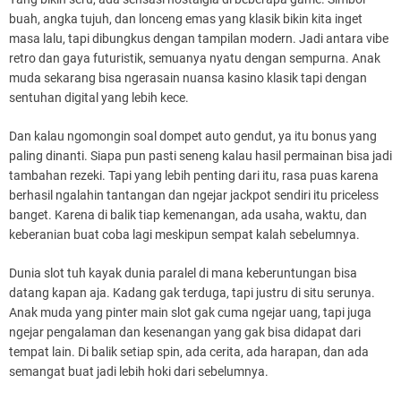
buah, angka tujuh, dan lonceng emas yang klasik bikin kita inget
masa lalu, tapi dibungkus dengan tampilan modern. Jadi antara vibe
retro dan gaya futuristik, semuanya nyatu dengan sempurna. Anak
muda sekarang bisa ngerasain nuansa kasino klasik tapi dengan
sentuhan digital yang lebih kece.
Dan kalau ngomongin soal dompet auto gendut, ya itu bonus yang
paling dinanti. Siapa pun pasti seneng kalau hasil permainan bisa jadi
tambahan rezeki. Tapi yang lebih penting dari itu, rasa puas karena
berhasil ngalahin tantangan dan ngejar jackpot sendiri itu priceless
banget. Karena di balik tiap kemenangan, ada usaha, waktu, dan
keberanian buat coba lagi meskipun sempat kalah sebelumnya.
Dunia slot tuh kayak dunia paralel di mana keberuntungan bisa
datang kapan aja. Kadang gak terduga, tapi justru di situ serunya.
Anak muda yang pinter main slot gak cuma ngejar uang, tapi juga
ngejar pengalaman dan kesenangan yang gak bisa didapat dari
tempat lain. Di balik setiap spin, ada cerita, ada harapan, dan ada
semangat buat jadi lebih hoki dari sebelumnya.