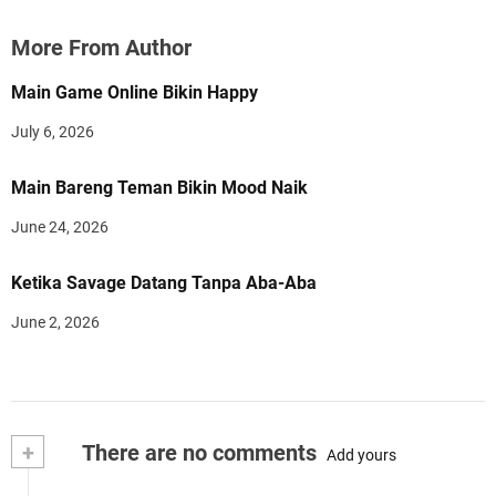
More From Author
Main Game Online Bikin Happy
July 6, 2026
Main Bareng Teman Bikin Mood Naik
June 24, 2026
Ketika Savage Datang Tanpa Aba-Aba
June 2, 2026
+
There are no comments
Add yours