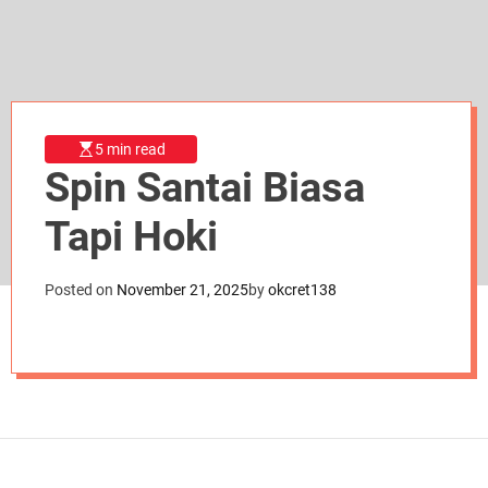
d
e
5 min read
Spin Santai Biasa
Tapi Hoki
Posted on
November 21, 2025
by
okcret138