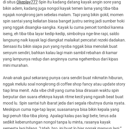
di situs
Okeplay777
Spin itu kadang datang kayak angin sore yang
bikin adem, kadang juga nongol kayak temen lama yang tiba-tiba
ngajak nongkrong jam sebelas malam. Tapi yang bikin gokil, momen
spin santai yang keliatan biasa banget justru sering jadi sumber hoki
yang nggak disangka-sangka. Kayak lu cuma pencet tombol karena
iseng, eh tiba-tiba layar kedip-kedip, simbolnya nge-line rapi, saldo
langsung naik kayak lagi diangkat malaikat pencatat rezeki dadakan.
Sensasi itu bikin siapa pun yang nyoba nggak bisa menolak buat
senyum sendiri, bahkan kalau lagi main sambil rebahan di kamar
yang lampunya redup dan anginnya cuma ngehembus dari kipas
mini murahan.
Anak-anak gaul sekarang punya cara sendiri buat nikmatin hiburan,
nggak melulu soal nongkrong di coffee shop fancy atau update story
tiap lima menit. Ada vibe chill yang cuma bisa dirasain waktu spin
berputar dan suara efeknya kayak ritme kecil yang ngasih beat buat
mood lu. Spin santai tuh ibarat jeda dari segala ributnya dunia nyata.
Meskipun cuma nge-tap layar, suasananya bisa bikin kepala yang
lagi penuh tiba-tiba plong. Apalagi kalau pas lagi bete, terus ada
sedikit keberuntungan nongol tanpa lu minta, rasanya kayak
semesta lagi bilang, “Udah, bro, ini buat lo biar nggak manyun lagi.”