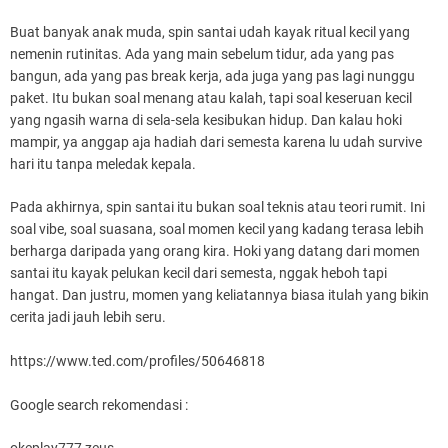
Buat banyak anak muda, spin santai udah kayak ritual kecil yang
nemenin rutinitas. Ada yang main sebelum tidur, ada yang pas
bangun, ada yang pas break kerja, ada juga yang pas lagi nunggu
paket. Itu bukan soal menang atau kalah, tapi soal keseruan kecil
yang ngasih warna di sela-sela kesibukan hidup. Dan kalau hoki
mampir, ya anggap aja hadiah dari semesta karena lu udah survive
hari itu tanpa meledak kepala.
Pada akhirnya, spin santai itu bukan soal teknis atau teori rumit. Ini
soal vibe, soal suasana, soal momen kecil yang kadang terasa lebih
berharga daripada yang orang kira. Hoki yang datang dari momen
santai itu kayak pelukan kecil dari semesta, nggak heboh tapi
hangat. Dan justru, momen yang keliatannya biasa itulah yang bikin
cerita jadi jauh lebih seru.
https://www.ted.com/profiles/50646818
Google search rekomendasi :