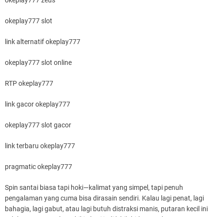
okeplay777 zeus
okeplay777 slot
link alternatif okeplay777
okeplay777 slot online
RTP okeplay777
link gacor okeplay777
okeplay777 slot gacor
link terbaru okeplay777
pragmatic okeplay777
Spin santai biasa tapi hoki—kalimat yang simpel, tapi penuh
pengalaman yang cuma bisa dirasain sendiri. Kalau lagi penat, lagi
bahagia, lagi gabut, atau lagi butuh distraksi manis, putaran kecil ini