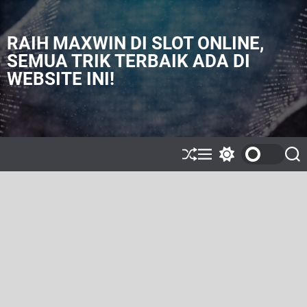
S
k
i
RAIH MAXWIN DI SLOT ONLINE,
p
SEMUA TRIK TERBAIK ADA DI
t
WEBSITE INI!
o
c
o
n
t
e
S
M
S
S
h
e
w
e
n
u
n
i
a
t
ff
u
t
r
l
c
c
e
h
h
c
o
l
o
r
m
o