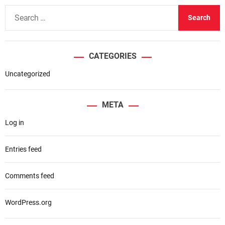
S
e
a
r
CATEGORIES
c
h
Uncategorized
f
o
META
r
Log in
:
Entries feed
Comments feed
WordPress.org