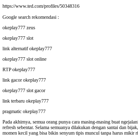
https://www.ted.com/profiles/50348316
Google search rekomendasi :
okeplay777 zeus
okeplay777 slot
link alternatif okeplay777
okeplay777 slot online
RTP okeplay777
link gacor okeplay777
okeplay777 slot gacor
link terbaru okeplay777
pragmatic okeplay777
Pada akhirnya, semua orang punya cara masing-masing buat ngejalan
refresh sebentar. Selama semuanya dilakukan dengan santai dan bijak
momen kecil yang bisa bikin senyum tipis muncul tanpa harus mikir ri