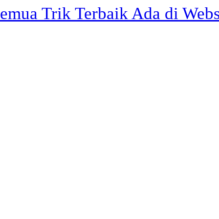
emua Trik Terbaik Ada di Websi