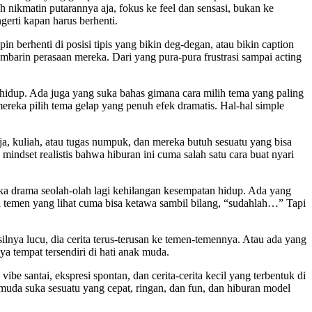
 nikmatin putarannya aja, fokus ke feel dan sensasi, bukan ke
gerti kapan harus berhenti.
 berhenti di posisi tipis yang bikin deg-degan, atau bikin caption
mbarin perasaan mereka. Dari yang pura-pura frustrasi sampai acting
 hidup. Ada juga yang suka bahas gimana cara milih tema yang paling
mereka pilih tema gelap yang penuh efek dramatis. Hal-hal simple
erja, kuliah, atau tugas numpuk, dan mereka butuh sesuatu yang bisa
mindset realistis bahwa hiburan ini cuma salah satu cara buat nyari
eka drama seolah-olah lagi kehilangan kesempatan hidup. Ada yang
i temen yang lihat cuma bisa ketawa sambil bilang, “sudahlah…” Tapi
silnya lucu, dia cerita terus-terusan ke temen-temennya. Atau ada yang
a tempat tersendiri di hati anak muda.
be santai, ekspresi spontan, dan cerita-cerita kecil yang terbentuk di
k muda suka sesuatu yang cepat, ringan, dan fun, dan hiburan model