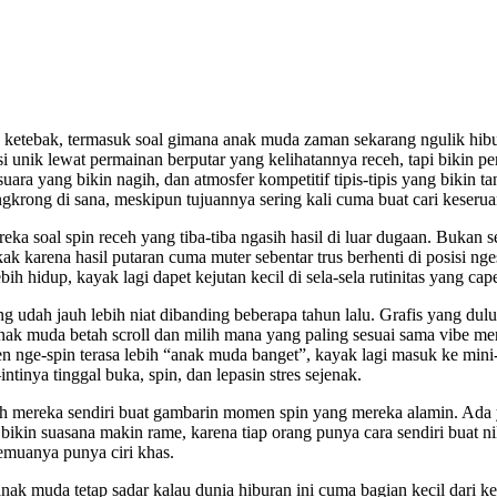
etebak, termasuk soal gimana anak muda zaman sekarang ngulik hibura
 unik lewat permainan berputar yang kelihatannya receh, tapi bikin pe
uara yang bikin nagih, dan atmosfer kompetitif tipis-tipis yang bikin t
krong di sana, meskipun tujuannya sering kali cuma buat cari keserua
a soal spin receh yang tiba-tiba ngasih hasil di luar dugaan. Bukan 
ak karena hasil putaran cuma muter sebentar trus berhenti di posisi nge
 hidup, kayak lagi dapet kejutan kecil di sela-sela rutinitas yang cap
udah jauh lebih niat dibanding beberapa tahun lalu. Grafis yang dulu
anak muda betah scroll dan milih mana yang paling sesuai sama vibe m
e-spin terasa lebih “anak muda banget”, kayak lagi masuk ke mini-mo
inya tinggal buka, spin, dan lepasin stres sejenak.
h mereka sendiri buat gambarin momen spin yang mereka alamin. Ada yan
itu bikin suasana makin rame, karena tiap orang punya cara sendiri bu
semuanya punya ciri khas.
nak muda tetap sadar kalau dunia hiburan ini cuma bagian kecil dari k