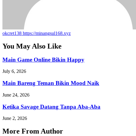
okcret138
https://minangsul168.xyz
You May Also Like
Main Game Online Bikin Happy
July 6, 2026
Main Bareng Teman Bikin Mood Naik
June 24, 2026
Ketika Savage Datang Tanpa Aba-Aba
June 2, 2026
More From Author