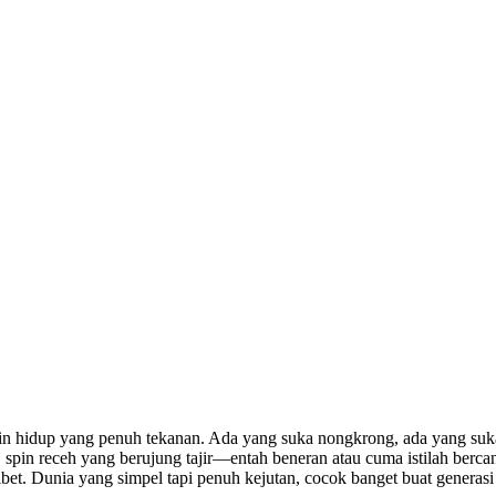
in hidup yang penuh tekanan. Ada yang suka nongkrong, ada yang suka 
, spin receh yang berujung tajir—entah beneran atau cuma istilah ber
bet. Dunia yang simpel tapi penuh kejutan, cocok banget buat generasi 