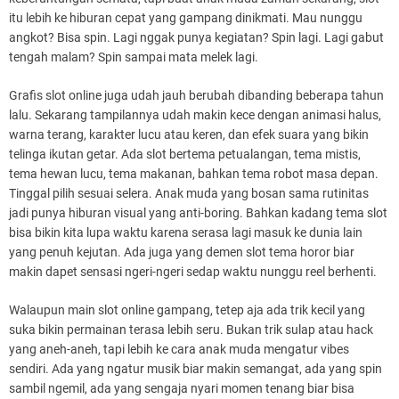
itu lebih ke hiburan cepat yang gampang dinikmati. Mau nunggu
angkot? Bisa spin. Lagi nggak punya kegiatan? Spin lagi. Lagi gabut
tengah malam? Spin sampai mata melek lagi.
Grafis slot online juga udah jauh berubah dibanding beberapa tahun
lalu. Sekarang tampilannya udah makin kece dengan animasi halus,
warna terang, karakter lucu atau keren, dan efek suara yang bikin
telinga ikutan getar. Ada slot bertema petualangan, tema mistis,
tema hewan lucu, tema makanan, bahkan tema robot masa depan.
Tinggal pilih sesuai selera. Anak muda yang bosan sama rutinitas
jadi punya hiburan visual yang anti-boring. Bahkan kadang tema slot
bisa bikin kita lupa waktu karena serasa lagi masuk ke dunia lain
yang penuh kejutan. Ada juga yang demen slot tema horor biar
makin dapet sensasi ngeri-ngeri sedap waktu nunggu reel berhenti.
Walaupun main slot online gampang, tetep aja ada trik kecil yang
suka bikin permainan terasa lebih seru. Bukan trik sulap atau hack
yang aneh-aneh, tapi lebih ke cara anak muda mengatur vibes
sendiri. Ada yang ngatur musik biar makin semangat, ada yang spin
sambil ngemil, ada yang sengaja nyari momen tenang biar bisa