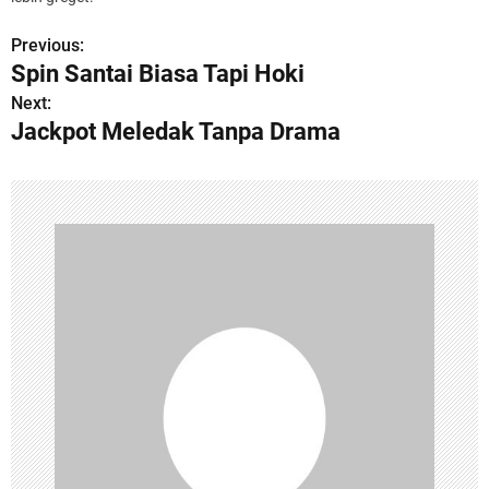
Previous:
P
Spin Santai Biasa Tapi Hoki
o
Next:
Jackpot Meledak Tanpa Drama
s
t
n
a
v
i
g
a
t