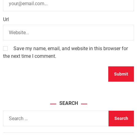
Url
Save my name, email, and website in this browser for
the next time I comment.
SEARCH
S
e
a