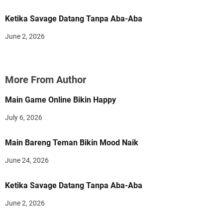
Ketika Savage Datang Tanpa Aba-Aba
June 2, 2026
More From Author
Main Game Online Bikin Happy
July 6, 2026
Main Bareng Teman Bikin Mood Naik
June 24, 2026
Ketika Savage Datang Tanpa Aba-Aba
June 2, 2026