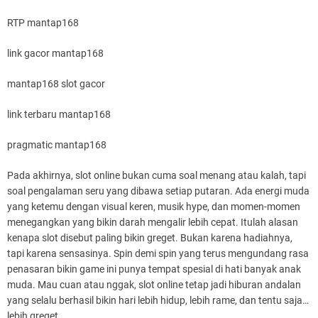
RTP mantap168
link gacor mantap168
mantap168 slot gacor
link terbaru mantap168
pragmatic mantap168
Pada akhirnya, slot online bukan cuma soal menang atau kalah, tapi
soal pengalaman seru yang dibawa setiap putaran. Ada energi muda
yang ketemu dengan visual keren, musik hype, dan momen-momen
menegangkan yang bikin darah mengalir lebih cepat. Itulah alasan
kenapa slot disebut paling bikin greget. Bukan karena hadiahnya,
tapi karena sensasinya. Spin demi spin yang terus mengundang rasa
penasaran bikin game ini punya tempat spesial di hati banyak anak
muda. Mau cuan atau nggak, slot online tetap jadi hiburan andalan
yang selalu berhasil bikin hari lebih hidup, lebih rame, dan tentu saja…
lebih greget.