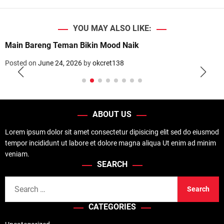
YOU MAY ALSO LIKE:
Main Bareng Teman Bikin Mood Naik
Posted on
June 24, 2026
by
okcret138
ABOUT US
Lorem ipsum dolor sit amet consectetur dipisicing elit sed do eiusmod
tempor incididunt ut labore et dolore magna aliqua Ut enim ad minim
veniam.
SEARCH
S
e
CATEGORIES
a
r