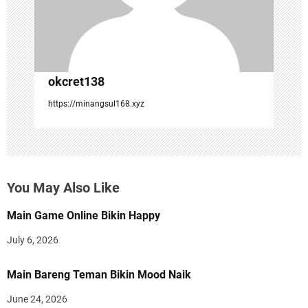
i
o
n
okcret138
https://minangsul168.xyz
You May Also Like
Main Game Online Bikin Happy
July 6, 2026
Main Bareng Teman Bikin Mood Naik
June 24, 2026