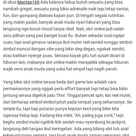
di situs
Mantap168
Ada kalanya hidup butuh sesuatu yang bisa
nambah greget, sesuatu yang bikin adrenalin naik tapi tetap santai,
fun, dan gampang diakses kapan pun. Di tengah segala rutinitas
yang makin padat, banyak anak muda nyari hiburan yang bisa
langsung nge-boost mood tanpa ribet. Nah, slot online jadi salah
satu pilihan yang pas banget buat itu. Bukan sekadar soal ngejar
cuan, tapi soal gimana rasanya ikut muter reel sambil nunggu simbol-
simbol muncul dengan vibe yang bikin deg-degan, ngakak sendiri,
atau bahkan nyengir puas. Sensasi kayak gitu tuh susah dicari di
hiburan lain, makanya slot online makin merajalela sebagai hiburan
wajib versi anak muda yang suka hal simpel tapi nagih parah.
Yang bikin slot online terasa beda dari game lain adalah cara
permainannya yang nggak perlu effort banyak tapi tetap bisa bikin
jantung serasa digetok palu Thor. Tinggal pencet spin, liat reel muter,
dan berharap simbol-simbol jatuh pada tempat yang seharusnya. Se-
simple itu, tapi tiap putaran punya kejutan kecil yang bikin kita
ngerasa hidup lagi. Kadang kita mikir, “Ah, paling juga zonk,” tapi
begitu simbol mulai ngelirik-lirik seolah mau nyambung ke jackpot,
langsung deh tangan ikut keringetan. Ada yang bilang slot tuh soal
keberuntungan semata, tapi buat anak muda zaman sekarang, slot