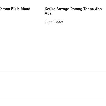
Teman Bikin Mood
Ketika Savage Datang Tanpa Aba-
Aba
June 2, 2026