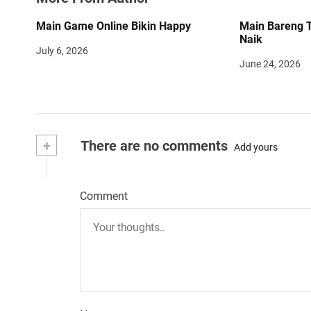
Main Game Online Bikin Happy
Main Bareng 
Naik
July 6, 2026
June 24, 2026
+
There are no comments
Add yours
Comment