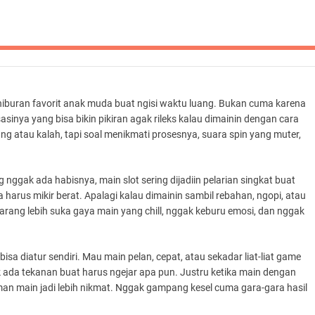
 hiburan favorit anak muda buat ngisi waktu luang. Bukan cuma karena
inya yang bisa bikin pikiran agak rileks kalau dimainin dengan cara
ng atau kalah, tapi soal menikmati prosesnya, suara spin yang muter,
 nggak ada habisnya, main slot sering dijadiin pelarian singkat buat
a harus mikir berat. Apalagi kalau dimainin sambil rebahan, ngopi, atau
rang lebih suka gaya main yang chill, nggak keburu emosi, dan nggak
bisa diatur sendiri. Mau main pelan, cepat, atau sekadar liat-liat game
k ada tekanan buat harus ngejar apa pun. Justru ketika main dengan
aman main jadi lebih nikmat. Nggak gampang kesel cuma gara-gara hasil