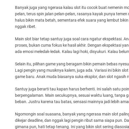
Banyak juga yang ngerasa kalau slot itu cocok buat nemenin mom
pelan, terus spin jalan pelan-pelan, rasanya kayak punya temen
halus bikin mata betah, sementara efek suara yang lembut biki
nggak ribet.
Main slot biar tetap santuy juga soal cara ngatur ekspektasi.
proses, bukan cuma fokus ke hasil akhir. Dengan ekspektasi yang
ada emosi meledak-ledak. Kalau lagi hoki, disyukuri. Kalau belum 
Selain itu, pilihan game yang beragam bikin pemain bebas nyesu
Lagi pengin yang musiknya kalem, juga ada. Variasi ini bikin sl
game baru. Anak muda biasanya suka eksplor, dan slot ngasih r
Santuy juga berarti tau kapan harus berhenti. Ini salah satu p
berpengalaman. Main secukupnya, sesuai waktu luang, tanpa gang
beban. Justru karena tau batas, sensasi mainnya jadi lebih am
Ngomongin soal suasana, banyak yang ngerasa main slot paling 
dikejar deadline, dan nggak lagi pengin ribut sama siapa pun. Da
gimana pun, hati tetap tenang. Ini yang bikin slot sering diaso