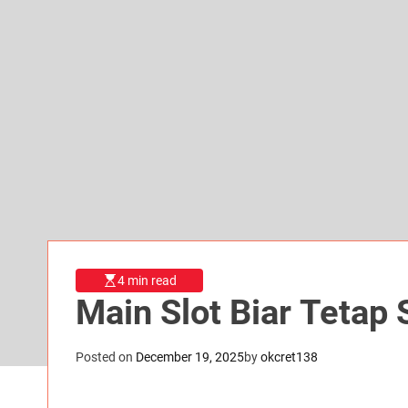
4 min read
Main Slot Biar Tetap 
Posted on
December 19, 2025
by
okcret138