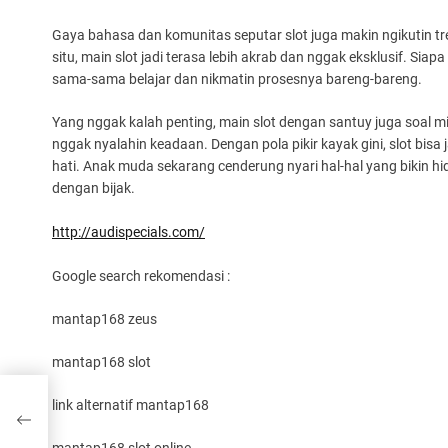
Gaya bahasa dan komunitas seputar slot juga makin ngikutin t
situ, main slot jadi terasa lebih akrab dan nggak eksklusif. S
sama-sama belajar dan nikmatin prosesnya bareng-bareng.
Yang nggak kalah penting, main slot dengan santuy juga soal mi
nggak nyalahin keadaan. Dengan pola pikir kayak gini, slot bis
hati. Anak muda sekarang cenderung nyari hal-hal yang bikin hid
dengan bijak.
http://audispecials.com/
Google search rekomendasi :
mantap168 zeus
mantap168 slot
link alternatif mantap168