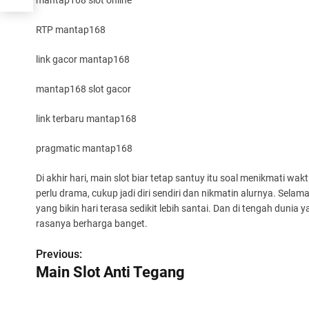
mantap168 slot online
RTP mantap168
link gacor mantap168
mantap168 slot gacor
link terbaru mantap168
pragmatic mantap168
Di akhir hari, main slot biar tetap santuy itu soal menikmati wak
perlu drama, cukup jadi diri sendiri dan nikmatin alurnya. Selam
yang bikin hari terasa sedikit lebih santai. Dan di tengah dunia
rasanya berharga banget.
Previous:
P
Main Slot Anti Tegang
o