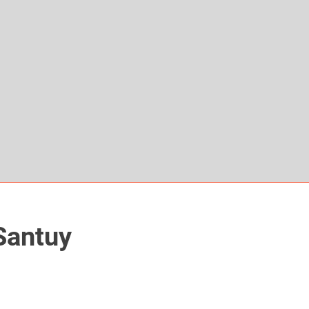
Santuy