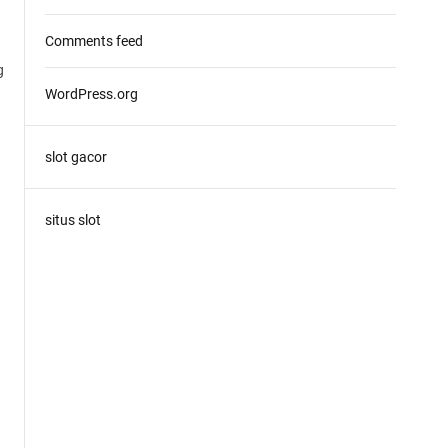
Comments feed
g
WordPress.org
slot gacor
situs slot