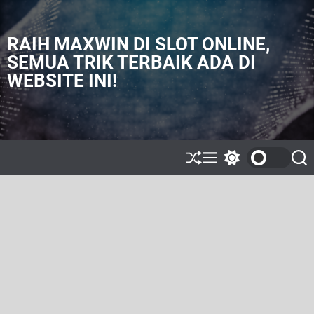
S
k
i
RAIH MAXWIN DI SLOT ONLINE,
p
SEMUA TRIK TERBAIK ADA DI
t
WEBSITE INI!
o
c
o
n
t
e
S
M
S
S
h
e
w
e
n
u
n
i
a
t
ff
u
t
r
l
c
c
e
h
h
c
o
l
o
r
m
o