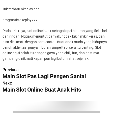
link terbaru okeplay777
pragmatic okeplay777
Pada akhirnya, slot online hadir sebagai opsi hiburan yang fleksibel
dan ringan. Nggak menuntut banyak, nggak bikin mikir keras, dan
bisa dinikmati dengan cara santai. Buat anak muda yang hidupnya
penuh aktivitas, punya hiburan simpel tapi seru itu penting. Slot
online ngisi celah itu dengan gaya yang chill, fun, dan pastinya
gampang dinikmati kapan pun lagi butuh rehat sejenak.
Previous:
P
Main Slot Pas Lagi Pengen Santai
o
Next:
Main Slot Online Buat Anak Hits
s
t
n