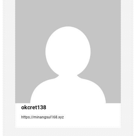
a
v
i
g
a
t
i
o
n
okcret138
https://minangsul168.xyz