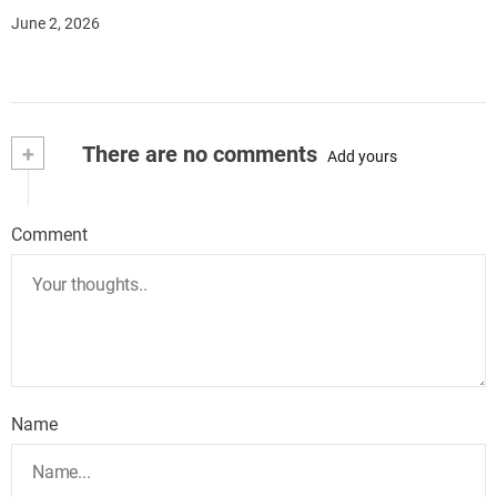
June 2, 2026
+
There are no comments
Add yours
Comment
Name