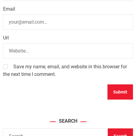
Email
Url
Save my name, email, and website in this browser for
the next time I comment.
SEARCH
S