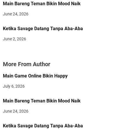
Main Bareng Teman Bikin Mood Naik
June 24, 2026
Ketika Savage Datang Tanpa Aba-Aba
June 2, 2026
More From Author
Main Game Online Bikin Happy
July 6, 2026
Main Bareng Teman Bikin Mood Naik
June 24, 2026
Ketika Savage Datang Tanpa Aba-Aba