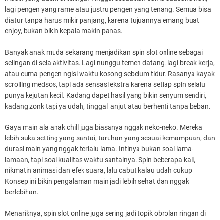
lagi pengen yang rame atau justru pengen yang tenang. Semua bisa
diatur tanpa harus mikir panjang, karena tujuannya emang buat
enjoy, bukan bikin kepala makin panas.
Banyak anak muda sekarang menjadikan spin slot online sebagai
selingan di sela aktivitas. Lagi nunggu temen datang, lagi break kerja,
atau cuma pengen ngisi waktu kosong sebelum tidur. Rasanya kayak
scrolling medsos, tapi ada sensasi ekstra karena setiap spin selalu
punya kejutan kecil. Kadang dapet hasil yang bikin senyum sendiri,
kadang zonk tapi ya udah, tinggal lanjut atau berhenti tanpa beban.
Gaya main ala anak chill juga biasanya nggak neko-neko. Mereka
lebih suka setting yang santai, taruhan yang sesuai kemampuan, dan
durasi main yang nggak terlalu lama. Intinya bukan soal lama-
lamaan, tapi soal kualitas waktu santainya. Spin beberapa kali,
nikmatin animasi dan efek suara, lalu cabut kalau udah cukup.
Konsep ini bikin pengalaman main jadi lebih sehat dan nggak
berlebihan.
Menariknya, spin slot online juga sering jadi topik obrolan ringan di