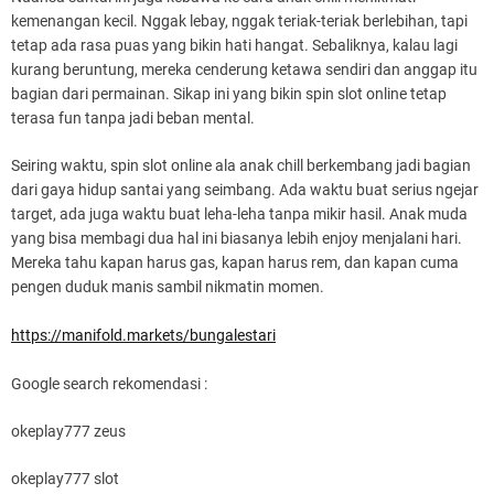
kemenangan kecil. Nggak lebay, nggak teriak-teriak berlebihan, tapi
tetap ada rasa puas yang bikin hati hangat. Sebaliknya, kalau lagi
kurang beruntung, mereka cenderung ketawa sendiri dan anggap itu
bagian dari permainan. Sikap ini yang bikin spin slot online tetap
terasa fun tanpa jadi beban mental.
Seiring waktu, spin slot online ala anak chill berkembang jadi bagian
dari gaya hidup santai yang seimbang. Ada waktu buat serius ngejar
target, ada juga waktu buat leha-leha tanpa mikir hasil. Anak muda
yang bisa membagi dua hal ini biasanya lebih enjoy menjalani hari.
Mereka tahu kapan harus gas, kapan harus rem, dan kapan cuma
pengen duduk manis sambil nikmatin momen.
https://manifold.markets/bungalestari
Google search rekomendasi :
okeplay777 zeus
okeplay777 slot