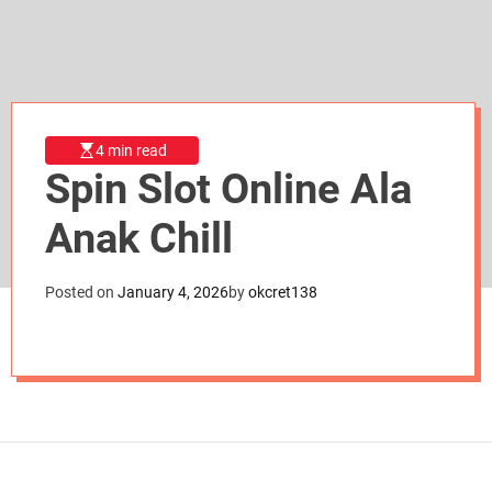
d
e
4 min read
Spin Slot Online Ala
Anak Chill
Posted on
January 4, 2026
by
okcret138