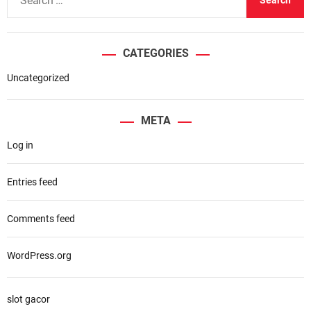
e
a
r
CATEGORIES
c
h
Uncategorized
f
o
META
r
Log in
:
Entries feed
Comments feed
WordPress.org
slot gacor