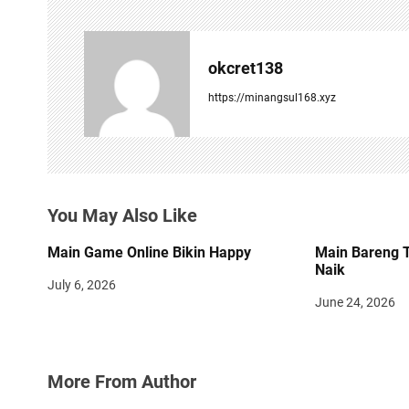
t
n
okcret138
a
https://minangsul168.xyz
v
i
g
You May Also Like
a
t
Main Game Online Bikin Happy
Main Bareng 
Naik
i
July 6, 2026
June 24, 2026
o
n
More From Author