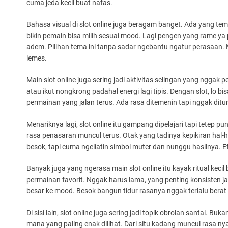
cuma jeda kecil buat nafas.
Bahasa visual di slot online juga beragam banget. Ada yang te
bikin pemain bisa milih sesuai mood. Lagi pengen yang rame ya 
adem. Pilihan tema ini tanpa sadar ngebantu ngatur perasaan. Ma
lemes.
Main slot online juga sering jadi aktivitas selingan yang nggak 
atau ikut nongkrong padahal energi lagi tipis. Dengan slot, lo b
permainan yang jalan terus. Ada rasa ditemenin tapi nggak ditu
Menariknya lagi, slot online itu gampang dipelajari tapi tetep p
rasa penasaran muncul terus. Otak yang tadinya kepikiran hal-h
besok, tapi cuma ngeliatin simbol muter dan nunggu hasilnya. Ef
Banyak juga yang ngerasa main slot online itu kayak ritual kecil 
permainan favorit. Nggak harus lama, yang penting konsisten jad
besar ke mood. Besok bangun tidur rasanya nggak terlalu berat
Di sisi lain, slot online juga sering jadi topik obrolan santai. B
mana yang paling enak dilihat. Dari situ kadang muncul rasa 