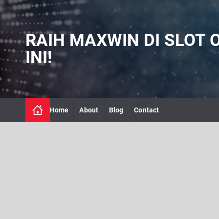
S
k
i
RAIH MAXWIN DI SLOT O
p
t
INI!
o
c
o
n
t
Home
About
Blog
Contact
e
n
t