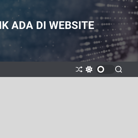
IK ADA DI WEBSITE
S
S
S
h
w
e
u
i
a
ff
t
r
l
c
c
e
h
h
c
o
l
o
r
m
o