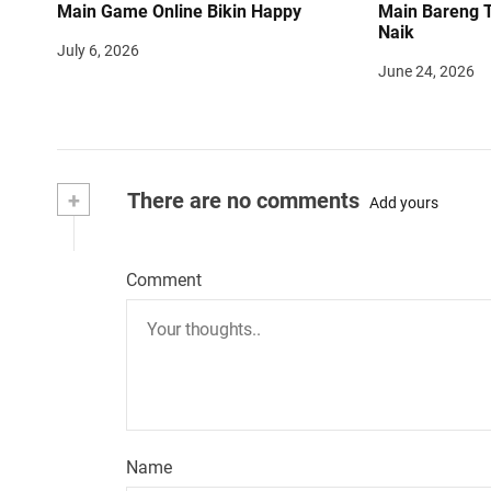
Main Game Online Bikin Happy
Main Bareng 
Naik
July 6, 2026
June 24, 2026
+
There are no comments
Add yours
Comment
Name