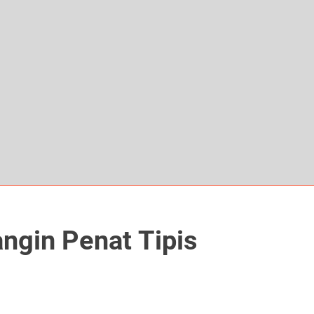
angin Penat Tipis