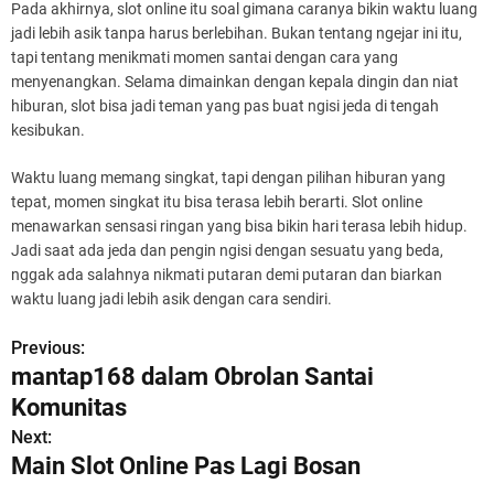
Pada akhirnya, slot online itu soal gimana caranya bikin waktu luang
jadi lebih asik tanpa harus berlebihan. Bukan tentang ngejar ini itu,
tapi tentang menikmati momen santai dengan cara yang
menyenangkan. Selama dimainkan dengan kepala dingin dan niat
hiburan, slot bisa jadi teman yang pas buat ngisi jeda di tengah
kesibukan.
Waktu luang memang singkat, tapi dengan pilihan hiburan yang
tepat, momen singkat itu bisa terasa lebih berarti. Slot online
menawarkan sensasi ringan yang bisa bikin hari terasa lebih hidup.
Jadi saat ada jeda dan pengin ngisi dengan sesuatu yang beda,
nggak ada salahnya nikmati putaran demi putaran dan biarkan
waktu luang jadi lebih asik dengan cara sendiri.
Previous:
P
mantap168 dalam Obrolan Santai
o
Komunitas
s
Next:
Main Slot Online Pas Lagi Bosan
t