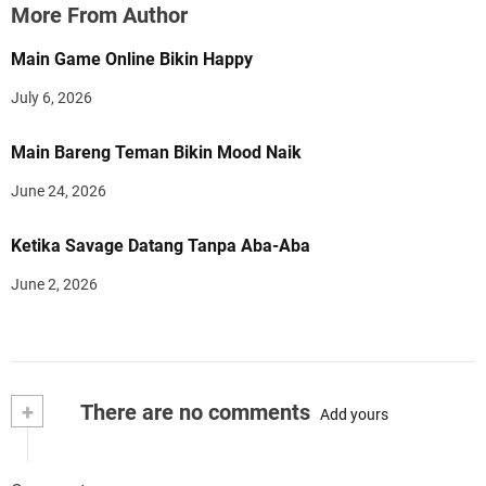
More From Author
Main Game Online Bikin Happy
July 6, 2026
Main Bareng Teman Bikin Mood Naik
June 24, 2026
Ketika Savage Datang Tanpa Aba-Aba
June 2, 2026
+
There are no comments
Add yours