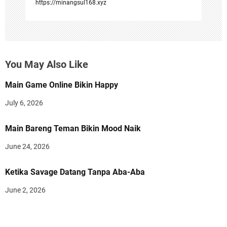
https://minangsul168.xyz
You May Also Like
Main Game Online Bikin Happy
July 6, 2026
Main Bareng Teman Bikin Mood Naik
June 24, 2026
Ketika Savage Datang Tanpa Aba-Aba
June 2, 2026