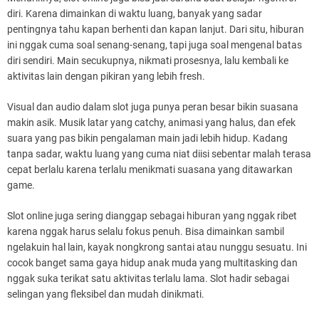
diri. Karena dimainkan di waktu luang, banyak yang sadar
pentingnya tahu kapan berhenti dan kapan lanjut. Dari situ, hiburan
ini nggak cuma soal senang-senang, tapi juga soal mengenal batas
diri sendiri. Main secukupnya, nikmati prosesnya, lalu kembali ke
aktivitas lain dengan pikiran yang lebih fresh.
Visual dan audio dalam slot juga punya peran besar bikin suasana
makin asik. Musik latar yang catchy, animasi yang halus, dan efek
suara yang pas bikin pengalaman main jadi lebih hidup. Kadang
tanpa sadar, waktu luang yang cuma niat diisi sebentar malah terasa
cepat berlalu karena terlalu menikmati suasana yang ditawarkan
game.
Slot online juga sering dianggap sebagai hiburan yang nggak ribet
karena nggak harus selalu fokus penuh. Bisa dimainkan sambil
ngelakuin hal lain, kayak nongkrong santai atau nunggu sesuatu. Ini
cocok banget sama gaya hidup anak muda yang multitasking dan
nggak suka terikat satu aktivitas terlalu lama. Slot hadir sebagai
selingan yang fleksibel dan mudah dinikmati.