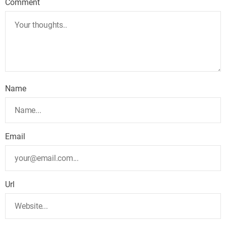
Comment
Name
Email
Url