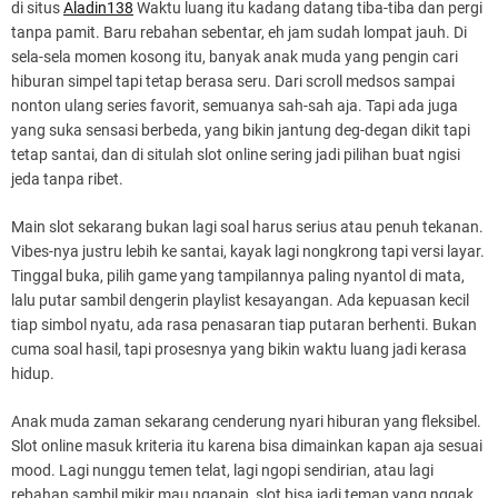
di situs
Aladin138
Waktu luang itu kadang datang tiba-tiba dan pergi
tanpa pamit. Baru rebahan sebentar, eh jam sudah lompat jauh. Di
sela-sela momen kosong itu, banyak anak muda yang pengin cari
hiburan simpel tapi tetap berasa seru. Dari scroll medsos sampai
nonton ulang series favorit, semuanya sah-sah aja. Tapi ada juga
yang suka sensasi berbeda, yang bikin jantung deg-degan dikit tapi
tetap santai, dan di situlah slot online sering jadi pilihan buat ngisi
jeda tanpa ribet.
Main slot sekarang bukan lagi soal harus serius atau penuh tekanan.
Vibes-nya justru lebih ke santai, kayak lagi nongkrong tapi versi layar.
Tinggal buka, pilih game yang tampilannya paling nyantol di mata,
lalu putar sambil dengerin playlist kesayangan. Ada kepuasan kecil
tiap simbol nyatu, ada rasa penasaran tiap putaran berhenti. Bukan
cuma soal hasil, tapi prosesnya yang bikin waktu luang jadi kerasa
hidup.
Anak muda zaman sekarang cenderung nyari hiburan yang fleksibel.
Slot online masuk kriteria itu karena bisa dimainkan kapan aja sesuai
mood. Lagi nunggu temen telat, lagi ngopi sendirian, atau lagi
rebahan sambil mikir mau ngapain, slot bisa jadi teman yang nggak