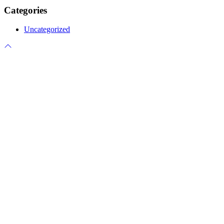
Categories
Uncategorized
Scroll
to
top