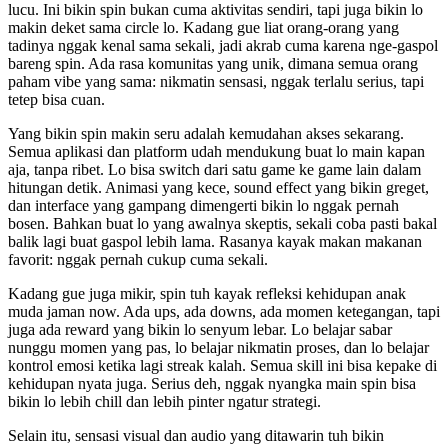
lucu. Ini bikin spin bukan cuma aktivitas sendiri, tapi juga bikin lo
makin deket sama circle lo. Kadang gue liat orang-orang yang
tadinya nggak kenal sama sekali, jadi akrab cuma karena nge-gaspol
bareng spin. Ada rasa komunitas yang unik, dimana semua orang
paham vibe yang sama: nikmatin sensasi, nggak terlalu serius, tapi
tetep bisa cuan.
Yang bikin spin makin seru adalah kemudahan akses sekarang.
Semua aplikasi dan platform udah mendukung buat lo main kapan
aja, tanpa ribet. Lo bisa switch dari satu game ke game lain dalam
hitungan detik. Animasi yang kece, sound effect yang bikin greget,
dan interface yang gampang dimengerti bikin lo nggak pernah
bosen. Bahkan buat lo yang awalnya skeptis, sekali coba pasti bakal
balik lagi buat gaspol lebih lama. Rasanya kayak makan makanan
favorit: nggak pernah cukup cuma sekali.
Kadang gue juga mikir, spin tuh kayak refleksi kehidupan anak
muda jaman now. Ada ups, ada downs, ada momen ketegangan, tapi
juga ada reward yang bikin lo senyum lebar. Lo belajar sabar
nunggu momen yang pas, lo belajar nikmatin proses, dan lo belajar
kontrol emosi ketika lagi streak kalah. Semua skill ini bisa kepake di
kehidupan nyata juga. Serius deh, nggak nyangka main spin bisa
bikin lo lebih chill dan lebih pinter ngatur strategi.
Selain itu, sensasi visual dan audio yang ditawarin tuh bikin