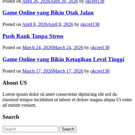
Posted on
April 26, 2026
April 26, 2026
by
okcret138
Game Online yang Bikin Otak Jalan
Posted on
April 8, 2026
April 8, 2026
by
okcret138
Push Rank Tanpa Stress
Posted on
March 24, 2026
March 24, 2026
by
okcret138
Game Online yang Bikin Ketagihan Level Tinggi
Posted on
March 17, 2026
March 17, 2026
by
okcret138
About US
Lorem ipsum dolor sit amet consectetur dipisicing elit sed do
eiusmod tempor incididunt ut labore et dolore magna aliqua Ut enim
ad minim veniam.
Search
Search
for: