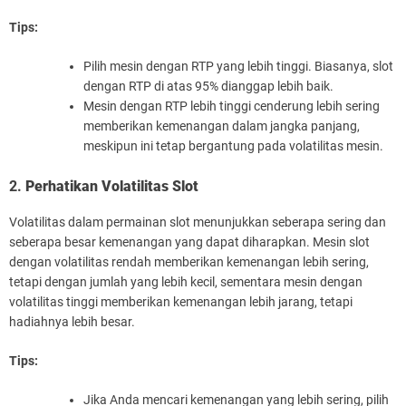
Tips:
Pilih mesin dengan RTP yang lebih tinggi. Biasanya, slot
dengan RTP di atas 95% dianggap lebih baik.
Mesin dengan RTP lebih tinggi cenderung lebih sering
memberikan kemenangan dalam jangka panjang,
meskipun ini tetap bergantung pada volatilitas mesin.
2.
Perhatikan Volatilitas Slot
Volatilitas dalam permainan slot menunjukkan seberapa sering dan
seberapa besar kemenangan yang dapat diharapkan. Mesin slot
dengan volatilitas rendah memberikan kemenangan lebih sering,
tetapi dengan jumlah yang lebih kecil, sementara mesin dengan
volatilitas tinggi memberikan kemenangan lebih jarang, tetapi
hadiahnya lebih besar.
Tips:
Jika Anda mencari kemenangan yang lebih sering, pilih