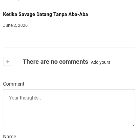
Ketika Savage Datang Tanpa Aba-Aba
June 2, 2026
+
There are no comments
Add yours
Comment
Name