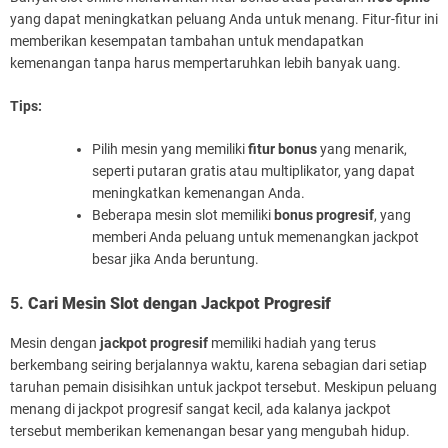
yang dapat meningkatkan peluang Anda untuk menang. Fitur-fitur ini
memberikan kesempatan tambahan untuk mendapatkan
kemenangan tanpa harus mempertaruhkan lebih banyak uang.
Tips:
Pilih mesin yang memiliki
fitur bonus
yang menarik,
seperti putaran gratis atau multiplikator, yang dapat
meningkatkan kemenangan Anda.
Beberapa mesin slot memiliki
bonus progresif
, yang
memberi Anda peluang untuk memenangkan jackpot
besar jika Anda beruntung.
5.
Cari Mesin Slot dengan Jackpot Progresif
Mesin dengan
jackpot progresif
memiliki hadiah yang terus
berkembang seiring berjalannya waktu, karena sebagian dari setiap
taruhan pemain disisihkan untuk jackpot tersebut. Meskipun peluang
menang di jackpot progresif sangat kecil, ada kalanya jackpot
tersebut memberikan kemenangan besar yang mengubah hidup.