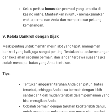
Selalu periksa
bonus dan promosi
yang tersedia di
kasino online. Manfaatkan ini untuk memaksimalkan
waktu permainan Anda dan memperbesar peluang
kemenangan.
9.
Kelola Bankroll dengan Bijak
Meski penting untuk memilih mesin slot yang tepat, manajemen
bankroll yang baik juga sangat penting. Tentukan batas kemenangan
dan kekalahan sebelum bermain, dan jangan terbawa suasana jika
sudah mencapai batas yang Anda tentukan.
Tips:
Tentukan
anggaran taruhan
Anda dan patuhi batas
tersebut, sehingga Anda bisa bermain dengan lebih
santai dan tidak mudah terjebak dalam permainan yang
bisa merugikan Anda.
Cobalah bermain dengan taruhan kecil terlebih dahulu
untuk memahami pola permainan mesin slot tersebut.