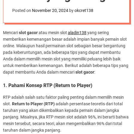
d
Sering Memberi
e
Posted on
November 20, 2024
by
okcret138
Kemenangan”
Mencari
slot gacor
atau mesin slot
aladin138
yang sering
memberikan kemenangan besar adalah impian banyak pemain slot
online. Walaupun hasil permainan slot sebagian besar bergantung
pada keberuntungan, ada beberapa tips yang dapat membantu
Anda dalam memilih mesin slot yang memiliki peluang lebih baik
untuk memberikan kemenangan. Berikut adalah beberapa tips yang
dapat membantu Anda dalam mencari
slot gacor
:
1.
Pahami Konsep RTP (Return to Player)
RTP adalah salah satu faktor paling penting dalam memilih mesin
slot.
Return to Player (RTP)
adalah persentase teoretis dari total
taruhan yang akan dikembalikan kepada pemain dalam jangka
panjang. Misalnya, jika RTP mesin slot adalah 96%, ini berarti bahwa
mesin tersebut, secara teori, akan mengembalikan 96% dari total
taruhan dalam jangka panjang.