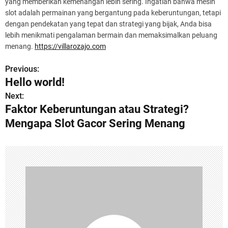
yang memberikan kemenangan lebih sering. Ingatlah bahwa mesin
slot adalah permainan yang bergantung pada keberuntungan, tetapi
dengan pendekatan yang tepat dan strategi yang bijak, Anda bisa
lebih menikmati pengalaman bermain dan memaksimalkan peluang
menang.
https://villarozajo.com
Previous:
P
Hello world!
o
Next:
Faktor Keberuntungan atau Strategi?
s
Mengapa Slot Gacor Sering Menang
t
n
a
v
i
g