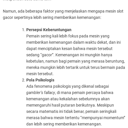
Namun, ada beberapa faktor yang menjelaskan mengapa mesin slot
gacor sepertinya lebih sering memberikan kemenangan:
Persepsi Keberuntungan
Pemain sering kali lebih fokus pada mesin yang
memberikan kemenangan dalam waktu dekat, dan ini
dapat menciptakan kesan bahwa mesin tersebut
sedang “gacor”. Kemenangan ini mungkin hanya
kebetulan, namun bagi pemain yang merasa beruntung,
mereka mungkin lebih tertarik untuk terus bermain pada
mesin tersebut.
Pola Psikologis
Ada fenomena psikologis yang dikenal sebagai
gambler’s fallacy
, di mana pemain percaya bahwa
kemenangan atau kekalahan sebelumnya akan
memengaruhi hasil putaran berikutnya. Meskipun
secara matematis ini tidak benar, pemain seringkali
merasa bahwa mesin tertentu “mempunyai momentum”
dan lebih sering memberikan kemenangan.