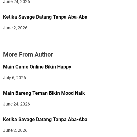
June 24, 2026
Ketika Savage Datang Tanpa Aba-Aba
June 2, 2026
More From Author
Main Game Online Bikin Happy
July 6, 2026
Main Bareng Teman Bikin Mood Naik
June 24, 2026
Ketika Savage Datang Tanpa Aba-Aba
June 2, 2026