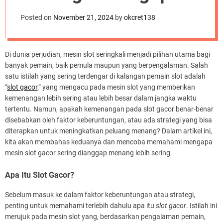
d
Slot Gacor Sering
e
Posted on
November 21, 2024
by
okcret138
Menang
Di dunia perjudian, mesin slot seringkali menjadi pilihan utama bagi
banyak pemain, baik pemula maupun yang berpengalaman. Salah
satu istilah yang sering terdengar di kalangan pemain slot adalah
“
slot gacor
,” yang mengacu pada mesin slot yang memberikan
kemenangan lebih sering atau lebih besar dalam jangka waktu
tertentu. Namun, apakah kemenangan pada slot gacor benar-benar
disebabkan oleh faktor keberuntungan, atau ada strategi yang bisa
diterapkan untuk meningkatkan peluang menang? Dalam artikel ini,
kita akan membahas keduanya dan mencoba memahami mengapa
mesin slot gacor sering dianggap menang lebih sering.
Apa Itu Slot Gacor?
Sebelum masuk ke dalam faktor keberuntungan atau strategi,
penting untuk memahami terlebih dahulu apa itu
slot gacor
. Istilah ini
merujuk pada mesin slot yang, berdasarkan pengalaman pemain,