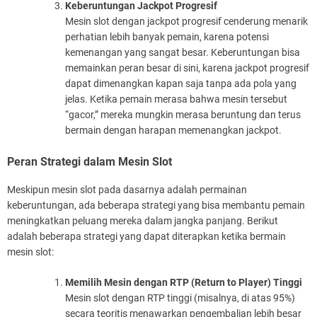
Keberuntungan Jackpot Progresif
Mesin slot dengan jackpot progresif cenderung menarik
perhatian lebih banyak pemain, karena potensi
kemenangan yang sangat besar. Keberuntungan bisa
memainkan peran besar di sini, karena jackpot progresif
dapat dimenangkan kapan saja tanpa ada pola yang
jelas. Ketika pemain merasa bahwa mesin tersebut
“gacor,” mereka mungkin merasa beruntung dan terus
bermain dengan harapan memenangkan jackpot.
Peran Strategi dalam Mesin Slot
Meskipun mesin slot pada dasarnya adalah permainan
keberuntungan, ada beberapa strategi yang bisa membantu pemain
meningkatkan peluang mereka dalam jangka panjang. Berikut
adalah beberapa strategi yang dapat diterapkan ketika bermain
mesin slot:
Memilih Mesin dengan RTP (Return to Player) Tinggi
Mesin slot dengan RTP tinggi (misalnya, di atas 95%)
secara teoritis menawarkan pengembalian lebih besar