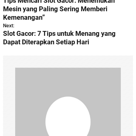
Tips Mencari Slot Gacor: Menemukan
o
Mesin yang Paling Sering Memberi
s
Kemenangan”
Next:
t
Slot Gacor: 7 Tips untuk Menang yang
n
Dapat Diterapkan Setiap Hari
a
v
i
g
a
t
i
o