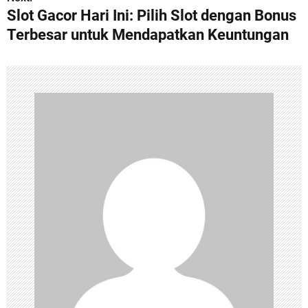
Slot Gacor Hari Ini: Pilih Slot dengan Bonus
t
Terbesar untuk Mendapatkan Keuntungan
n
a
v
i
g
a
t
i
o
n