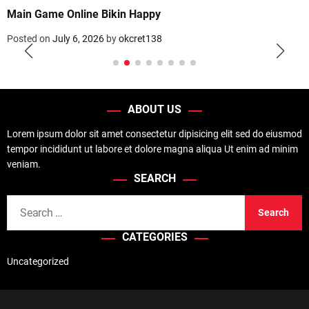
Main Game Online Bikin Happy
Posted on
July 6, 2026
by
okcret138
ABOUT US
Lorem ipsum dolor sit amet consectetur dipisicing elit sed do eiusmod
tempor incididunt ut labore et dolore magna aliqua Ut enim ad minim
veniam.
SEARCH
S
e
CATEGORIES
a
r
Uncategorized
c
h
f