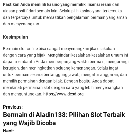
Pastikan Anda memilih kasino yang memiliki lisensi resmi
dan
ulasan positif dari pemain lain. Selalu pilih kasino yang terkemuka
dan terpercaya untuk memastikan pengalaman bermain yang aman
dan menyenangkan.
Kesimpulan
Bermain slot online bisa sangat menyenangkan jika dilakukan
dengan cara yang bijak. Menghindari kesalahan-kesalahan umum ini
dapat membantu Anda memperpanjang waktu bermain, mengurangi
kerugian, dan meningkatkan peluang kemenangan. Selalu ingat
untuk bermain secara bertanggung jawab, mengatur anggaran, dan
memilih permainan dengan bijak. Dengan begitu, Anda dapat
menikmati permainan slot dengan cara yang lebih menyenangkan
dan menguntungkan.
https://www.desd.org
Previous:
P
Bermain di Aladin138: Pilihan Slot Terbaik
o
yang Wajib Dicoba
s
Next: