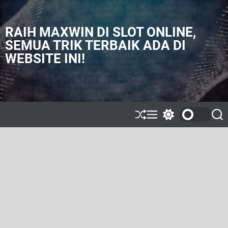
S
k
i
RAIH MAXWIN DI SLOT ONLINE,
p
SEMUA TRIK TERBAIK ADA DI
t
WEBSITE INI!
o
c
o
n
t
e
S
M
S
S
h
e
w
e
n
u
n
i
a
t
ff
u
t
r
l
c
c
e
h
h
c
o
l
o
r
m
o