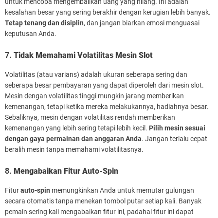
untuk mencoba mengembalikan uang yang hilang. Ini adalah
kesalahan besar yang sering berakhir dengan kerugian lebih banyak.
Tetap tenang dan disiplin
, dan jangan biarkan emosi menguasai
keputusan Anda.
7.
Tidak Memahami Volatilitas Mesin Slot
Volatilitas (atau varians) adalah ukuran seberapa sering dan
seberapa besar pembayaran yang dapat diperoleh dari mesin slot.
Mesin dengan volatilitas tinggi mungkin jarang memberikan
kemenangan, tetapi ketika mereka melakukannya, hadiahnya besar.
Sebaliknya, mesin dengan volatilitas rendah memberikan
kemenangan yang lebih sering tetapi lebih kecil.
Pilih mesin sesuai
dengan gaya permainan dan anggaran Anda
. Jangan terlalu cepat
beralih mesin tanpa memahami volatilitasnya.
8.
Mengabaikan Fitur Auto-Spin
Fitur
auto-spin
memungkinkan Anda untuk memutar gulungan
secara otomatis tanpa menekan tombol putar setiap kali. Banyak
pemain sering kali mengabaikan fitur ini, padahal fitur ini dapat