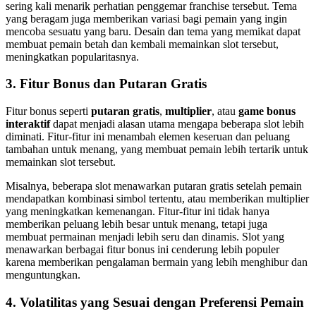
sering kali menarik perhatian penggemar franchise tersebut. Tema
yang beragam juga memberikan variasi bagi pemain yang ingin
mencoba sesuatu yang baru. Desain dan tema yang memikat dapat
membuat pemain betah dan kembali memainkan slot tersebut,
meningkatkan popularitasnya.
3. Fitur Bonus dan Putaran Gratis
Fitur bonus seperti
putaran gratis
,
multiplier
, atau
game bonus
interaktif
dapat menjadi alasan utama mengapa beberapa slot lebih
diminati. Fitur-fitur ini menambah elemen keseruan dan peluang
tambahan untuk menang, yang membuat pemain lebih tertarik untuk
memainkan slot tersebut.
Misalnya, beberapa slot menawarkan putaran gratis setelah pemain
mendapatkan kombinasi simbol tertentu, atau memberikan multiplier
yang meningkatkan kemenangan. Fitur-fitur ini tidak hanya
memberikan peluang lebih besar untuk menang, tetapi juga
membuat permainan menjadi lebih seru dan dinamis. Slot yang
menawarkan berbagai fitur bonus ini cenderung lebih populer
karena memberikan pengalaman bermain yang lebih menghibur dan
menguntungkan.
4. Volatilitas yang Sesuai dengan Preferensi Pemain