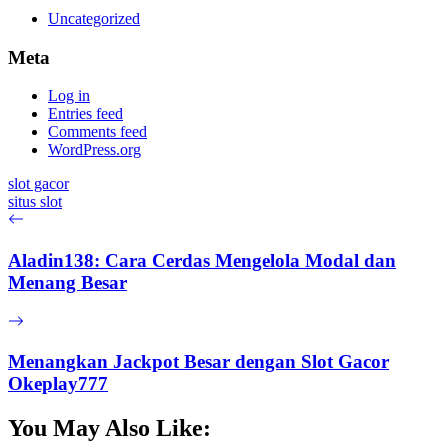
Uncategorized
Meta
Log in
Entries feed
Comments feed
WordPress.org
slot gacor
situs slot
Aladin138: Cara Cerdas Mengelola Modal dan
Menang Besar
Menangkan Jackpot Besar dengan Slot Gacor
Okeplay777
You May Also Like: