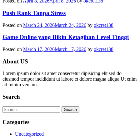
Posted on
April 8, 2026
April 8, 2026
by
okcret138
Push Rank Tanpa Stress
Posted on
March 24, 2026
March 24, 2026
by
okcret138
Game Online yang Bikin Ketagihan Level Tinggi
Posted on
March 17, 2026
March 17, 2026
by
okcret138
About US
Lorem ipsum dolor sit amet consectetur dipisicing elit sed do
eiusmod tempor incididunt ut labore et dolore magna aliqua Ut enim
ad minim veniam.
Search
Search
for:
Categories
Uncategorized