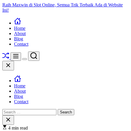
Skip
Raih Maxwin di Slot Online, Semua Trik Terbaik Ada di Website
to
Ini!
content
Home
About
Blog
Contact
Shuffle
Search
Menu
Switch
Close
color
mode
Home
About
Blog
Contact
Search
for:
Close
search
4 min read