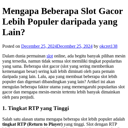
Mengapa Beberapa Slot Gacor
Lebih Populer daripada yang
Lain?
Posted on
December 25, 2024
December 25, 2024
by
okcret138
Dalam dunia permainan
slot
online, ada begitu banyak pilihan mesin
yang tersedia, namun tidak semua slot memiliki tingkat popularitas
yang sama. Beberapa slot gacor (slot yang sering memberikan
kemenangan besar) sering kali lebih diminati oleh para pemain
daripada yang lain. Lalu, apa yang membuat beberapa slot lebih
populer dan digemari dibandingkan yang lain? Artikel ini akan
mengulas beberapa faktor utama yang memengaruhi popularitas slot
gacor dan mengapa mesin-mesin tertentu lebih banyak dimainkan
oleh para penjudi.
1. Tingkat RTP yang Tinggi
Salah satu alasan utama mengapa beberapa slot lebih populer adalah
tingkat RTP (Return to Player)
yang tinggi. Slot dengan RTP