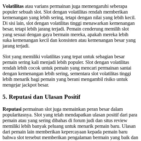
Volatilitas
atau varians permainan juga memengaruhi seberapa
populer sebuah slot. Slot dengan volatilitas rendah memberikan
kemenangan yang lebih sering, tetapi dengan nilai yang lebih kecil.
Di sisi lain, slot dengan volatilitas tinggi menawarkan kemenangan
besar, tetapi lebih jarang terjadi. Pemain cenderung memilih slot
yang sesuai dengan gaya bermain mereka, apakah mereka lebih
suka kemenangan kecil dan konsisten atau kemenangan besar yang
jarang terjadi.
Slot yang memiliki volatilitas yang tepat untuk sebagian besar
pemain sering kali menjadi lebih populer. Slot dengan volatilitas
rendah lebih cocok untuk pemain yang mencari permainan santai
dengan kemenangan lebih sering, sementara slot volatilitas tinggi
lebih menarik bagi pemain yang berani mengambil risiko untuk
mengejar jackpot besar.
5. Reputasi dan Ulasan Positif
Reputasi
permainan slot juga memainkan peran besar dalam
popularitasnya. Slot yang telah mendapatkan ulasan positif dari para
pemain atau yang sering dibahas di forum judi dan situs review
memiliki lebih banyak peluang untuk menarik pemain baru. Ulasan
dari pemain lain memberikan kepercayaan kepada pemain baru
bahwa slot tersebut memberikan pengalaman bermain yang baik dan