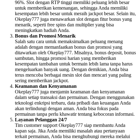
96%. Slot dengan RTP tinggi memiliki peluang lebih besar
untuk memberikan kemenangan, sehingga Anda memiliki
kesempatan lebih besar untuk meraih jackpot besar. Selain itu,
Okeplay777 juga menawarkan slot dengan fitur bonus yang
menarik, seperti free spins dan multiplier yang bisa
meningkatkan hadiah Anda.
Bonus dan Promosi Menarik
Salah satu cara untuk memaksimalkan peluang menang
adalah dengan memanfaatkan bonus dan promosi yang
ditawarkan oleh Okeplay777. Misalnya, bonus deposit, bonus
sambutan, hingga promosi harian yang memberikan
kesempatan tambahan untuk bermain lebih lama tanpa harus
mengeluarkan banyak uang. Dengan demikian, Anda bisa
terus mencoba berbagai mesin slot dan mencari yang paling
sering memberikan jackpot.
Keamanan dan Kenyamanan
Okeplay777 juga menjamin keamanan dan kenyamanan
dalam setiap transaksi dan permainan. Dengan menggunakan
teknologi enkripsi terbaru, data pribadi dan keuangan Anda
akan terlindungi dengan aman. Anda bisa fokus pada
permainan tanpa perlu khawatir tentang kebocoran informasi.
Layanan Pelanggan 24/7
Tim customer support Okeplay777 siap membantu Anda
kapan saja. Jika Anda memiliki masalah atau pertanyaan
terkait permainan, Anda bisa menghubungi mereka melalui