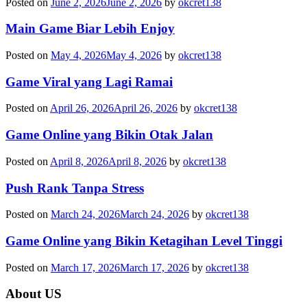
Posted on
June 2, 2026
June 2, 2026
by
okcret138
Main Game Biar Lebih Enjoy
Posted on
May 4, 2026
May 4, 2026
by
okcret138
Game Viral yang Lagi Ramai
Posted on
April 26, 2026
April 26, 2026
by
okcret138
Game Online yang Bikin Otak Jalan
Posted on
April 8, 2026
April 8, 2026
by
okcret138
Push Rank Tanpa Stress
Posted on
March 24, 2026
March 24, 2026
by
okcret138
Game Online yang Bikin Ketagihan Level Tinggi
Posted on
March 17, 2026
March 17, 2026
by
okcret138
About US