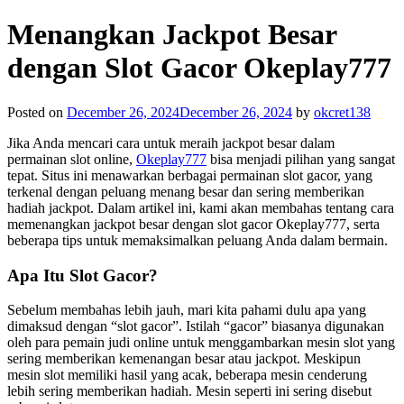
Menangkan Jackpot Besar
dengan Slot Gacor Okeplay777
Posted on
December 26, 2024
December 26, 2024
by
okcret138
Jika Anda mencari cara untuk meraih jackpot besar dalam
permainan slot online,
Okeplay777
bisa menjadi pilihan yang sangat
tepat. Situs ini menawarkan berbagai permainan slot gacor, yang
terkenal dengan peluang menang besar dan sering memberikan
hadiah jackpot. Dalam artikel ini, kami akan membahas tentang cara
memenangkan jackpot besar dengan slot gacor Okeplay777, serta
beberapa tips untuk memaksimalkan peluang Anda dalam bermain.
Apa Itu Slot Gacor?
Sebelum membahas lebih jauh, mari kita pahami dulu apa yang
dimaksud dengan “slot gacor”. Istilah “gacor” biasanya digunakan
oleh para pemain judi online untuk menggambarkan mesin slot yang
sering memberikan kemenangan besar atau jackpot. Meskipun
mesin slot memiliki hasil yang acak, beberapa mesin cenderung
lebih sering memberikan hadiah. Mesin seperti ini sering disebut