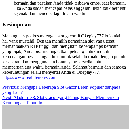
bermain dan pastikan Anda tidak terbawa emosi saat bermain.
Jika Anda sudah mencapai batas anggaran, lebih baik berhenti
sejenak dan mencoba lagi di lain waktu.
Kesimpulan
Menang jackpot besar dengan slot gacor di Okeplay777 bukanlah
hal yang mustahil. Dengan memilih permainan slot yang tepat,
memanfaatkan RTP tinggi, dan mengikuti beberapa tips bermain
yang bijak, Anda bisa meningkatkan peluang untuk meraih
kemenangan besar. Jangan lupa untuk selalu bermain dengan penuh
kesabaran dan menggunakan bonus yang tersedia untuk
memperpanjang waktu bermain Anda. Selamat bermain dan semoga
keberuntungan selalu menyertai Anda di Okeplay777!
https://www.reallifenotes.com
Post
Previous:
Mengapa Beberapa Slot Gacor Lebih Populer daripada
yang Lain?
navigation
Next:
Aladdin138: Slot Gacor yang Paling Banyak Memberikan
Keuntungan Tahun Ini