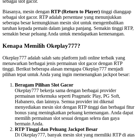
sebagai slot gacor.
Biasanya, mesin dengan
RTP (Return to Player)
tinggi dianggap
sebagai slot gacor. RTP adalah persentase yang menunjukkan
seberapa besar kemungkinan mesin slot untuk mengembalikan
taruhan kepada pemain dalam jangka panjang. Semakin tinggi RTP,
semakin besar peluang Anda untuk mendapatkan kemenangan.
Kenapa Memilih Okeplay777?
Okeplay777 adalah salah satu platform judi online terbaik yang
menawarkan berbagai jenis permainan slot gacor dengan RTP
tinggi. Berikut beberapa alasan mengapa Okeplay777 menjadi
pilihan tepat untuk Anda yang ingin memenangkan jackpot besar:
Beragam Pilihan Slot Gacor
Okeplay777 bekerja sama dengan berbagai provider
permainan terkemuka seperti Pragmatic Play, PG Soft,
Habanero, dan lainnya. Semua provider ini dikenal
menyediakan mesin slot dengan RTP tinggi dan berbagai fitur
bonus yang meningkatkan peluang kemenangan. Anda dapat
memilih permainan slot sesuai dengan selera dan gaya
bermain Anda.
RTP Tinggi dan Peluang Jackpot Besar
Di Okeplay777, banyak mesin slot yang memiliki RTP di atas