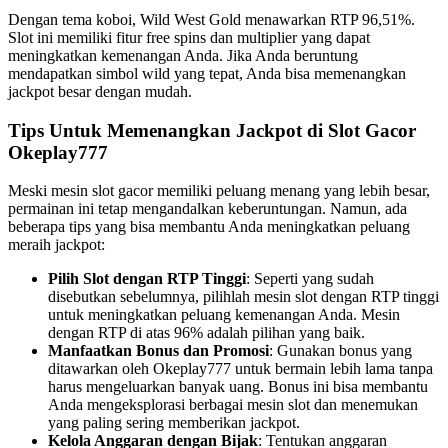
Dengan tema koboi, Wild West Gold menawarkan RTP 96,51%.
Slot ini memiliki fitur free spins dan multiplier yang dapat
meningkatkan kemenangan Anda. Jika Anda beruntung
mendapatkan simbol wild yang tepat, Anda bisa memenangkan
jackpot besar dengan mudah.
Tips Untuk Memenangkan Jackpot di Slot Gacor
Okeplay777
Meski mesin slot gacor memiliki peluang menang yang lebih besar,
permainan ini tetap mengandalkan keberuntungan. Namun, ada
beberapa tips yang bisa membantu Anda meningkatkan peluang
meraih jackpot:
Pilih Slot dengan RTP Tinggi
: Seperti yang sudah
disebutkan sebelumnya, pilihlah mesin slot dengan RTP tinggi
untuk meningkatkan peluang kemenangan Anda. Mesin
dengan RTP di atas 96% adalah pilihan yang baik.
Manfaatkan Bonus dan Promosi
: Gunakan bonus yang
ditawarkan oleh Okeplay777 untuk bermain lebih lama tanpa
harus mengeluarkan banyak uang. Bonus ini bisa membantu
Anda mengeksplorasi berbagai mesin slot dan menemukan
yang paling sering memberikan jackpot.
Kelola Anggaran dengan Bijak
: Tentukan anggaran