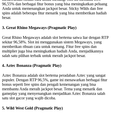
96,55% dan berbagai fitur bonus yang bisa meningkatkan peluang
Anda untuk memenangkan jackpot besar. Sticky Wilds dan free
spins adalah beberapa fitur menarik yang bisa memberikan hadiah
besar.
3.
Great Rhino Megaways (Pragmatic Play)
Great Rhino Megaways adalah slot bertema satwa liar dengan RTP
sekitar 96,58%. Slot ini menggunakan sistem Megaways, yang
memberikan ribuan cara untuk menang. Fitur free spins dan
multiplier juga bisa meningkatkan hadiah Anda, menjadikannya
salah satu pilihan terbaik untuk meraih jackpot besar.
4.
Aztec Bonanza (Pragmatic Play)
Aztec Bonanza adalah slot bertema peradaban Aztec yang sangat
populer. Dengan RTP 96,5%, game ini menawarkan berbagai fitur
bonus seperti free spins dan pengali kemenangan yang bisa
membantu Anda meraih jackpot besar. Tema yang menarik dan
gameplay yang menyenangkan menjadikan Aztec Bonanza salah
satu slot gacor yang wajib dicoba.
5.
Wild West Gold (Pragmatic Play)