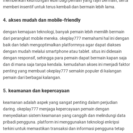
memberikan keuntungan lebih bagi pemain yang rajin bermain, serta
memberi insentif untuk terus kembali dan bermain lebih lama.
4.
akses mudah dan mobile-friendly
dengan kemajuan teknologi, banyak pemain lebih memilih bermain
dari perangkat mobile mereka. okeplay777 memahami hal ini dengan
baik dan telah mengoptimalkan platformnya agar dapat diakses
dengan mudah melalui smartphone atau tablet. situs ini didesain
dengan responsif, sehingga para pemain dapat bermain kapan saja
dan di mana saja tanpa kendala. kemudahan akses ini menjadi faktor
penting yang membuat okeplay777 semakin populer di kalangan
pemain dari berbagai kalangan.
5.
keamanan dan kepercayaan
keamanan adalah aspek yang sangat penting dalam perjudian
daring. okeplay777 menjaga kepercayaan pemain dengan
menyediakan sistem keamanan yang canggih dan melindungi data
pribadi pengguna. platform ini menggunakan teknologi enkripsi
terkini untuk memastikan transaksi dan informasi pengguna tetap