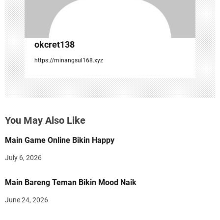
n
okcret138
https://minangsul168.xyz
You May Also Like
Main Game Online Bikin Happy
July 6, 2026
Main Bareng Teman Bikin Mood Naik
June 24, 2026