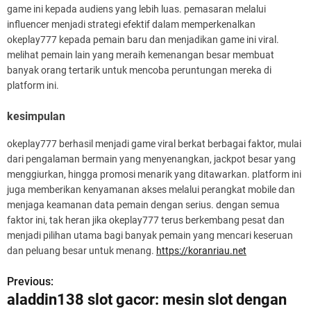
game ini kepada audiens yang lebih luas. pemasaran melalui
influencer menjadi strategi efektif dalam memperkenalkan
okeplay777 kepada pemain baru dan menjadikan game ini viral.
melihat pemain lain yang meraih kemenangan besar membuat
banyak orang tertarik untuk mencoba peruntungan mereka di
platform ini.
kesimpulan
okeplay777 berhasil menjadi game viral berkat berbagai faktor, mulai
dari pengalaman bermain yang menyenangkan, jackpot besar yang
menggiurkan, hingga promosi menarik yang ditawarkan. platform ini
juga memberikan kenyamanan akses melalui perangkat mobile dan
menjaga keamanan data pemain dengan serius. dengan semua
faktor ini, tak heran jika okeplay777 terus berkembang pesat dan
menjadi pilihan utama bagi banyak pemain yang mencari keseruan
dan peluang besar untuk menang.
https://koranriau.net
Previous:
P
aladdin138 slot gacor: mesin slot dengan