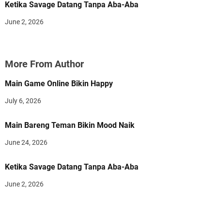
Ketika Savage Datang Tanpa Aba-Aba
June 2, 2026
More From Author
Main Game Online Bikin Happy
July 6, 2026
Main Bareng Teman Bikin Mood Naik
June 24, 2026
Ketika Savage Datang Tanpa Aba-Aba
June 2, 2026