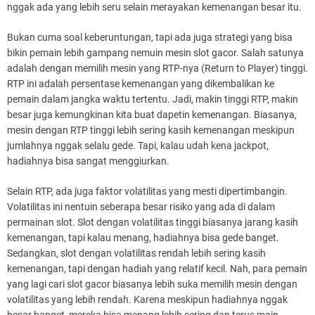
nggak ada yang lebih seru selain merayakan kemenangan besar itu.
Bukan cuma soal keberuntungan, tapi ada juga strategi yang bisa
bikin pemain lebih gampang nemuin mesin slot gacor. Salah satunya
adalah dengan memilih mesin yang RTP-nya (Return to Player) tinggi.
RTP ini adalah persentase kemenangan yang dikembalikan ke
pemain dalam jangka waktu tertentu. Jadi, makin tinggi RTP, makin
besar juga kemungkinan kita buat dapetin kemenangan. Biasanya,
mesin dengan RTP tinggi lebih sering kasih kemenangan meskipun
jumlahnya nggak selalu gede. Tapi, kalau udah kena jackpot,
hadiahnya bisa sangat menggiurkan.
Selain RTP, ada juga faktor volatilitas yang mesti dipertimbangin.
Volatilitas ini nentuin seberapa besar risiko yang ada di dalam
permainan slot. Slot dengan volatilitas tinggi biasanya jarang kasih
kemenangan, tapi kalau menang, hadiahnya bisa gede banget.
Sedangkan, slot dengan volatilitas rendah lebih sering kasih
kemenangan, tapi dengan hadiah yang relatif kecil. Nah, para pemain
yang lagi cari slot gacor biasanya lebih suka memilih mesin dengan
volatilitas yang lebih rendah. Karena meskipun hadiahnya nggak