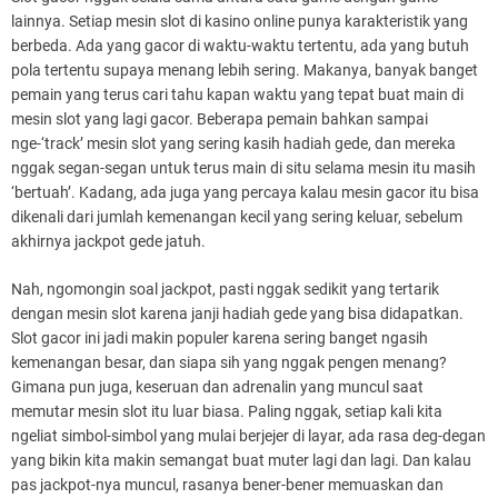
lainnya. Setiap mesin slot di kasino online punya karakteristik yang
berbeda. Ada yang gacor di waktu-waktu tertentu, ada yang butuh
pola tertentu supaya menang lebih sering. Makanya, banyak banget
pemain yang terus cari tahu kapan waktu yang tepat buat main di
mesin slot yang lagi gacor. Beberapa pemain bahkan sampai
nge-‘track’ mesin slot yang sering kasih hadiah gede, dan mereka
nggak segan-segan untuk terus main di situ selama mesin itu masih
‘bertuah’. Kadang, ada juga yang percaya kalau mesin gacor itu bisa
dikenali dari jumlah kemenangan kecil yang sering keluar, sebelum
akhirnya jackpot gede jatuh.
Nah, ngomongin soal jackpot, pasti nggak sedikit yang tertarik
dengan mesin slot karena janji hadiah gede yang bisa didapatkan.
Slot gacor ini jadi makin populer karena sering banget ngasih
kemenangan besar, dan siapa sih yang nggak pengen menang?
Gimana pun juga, keseruan dan adrenalin yang muncul saat
memutar mesin slot itu luar biasa. Paling nggak, setiap kali kita
ngeliat simbol-simbol yang mulai berjejer di layar, ada rasa deg-degan
yang bikin kita makin semangat buat muter lagi dan lagi. Dan kalau
pas jackpot-nya muncul, rasanya bener-bener memuaskan dan