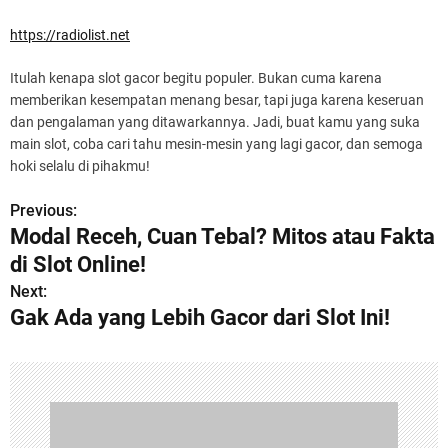
https://radiolist.net
Itulah kenapa slot gacor begitu populer. Bukan cuma karena
memberikan kesempatan menang besar, tapi juga karena keseruan
dan pengalaman yang ditawarkannya. Jadi, buat kamu yang suka
main slot, coba cari tahu mesin-mesin yang lagi gacor, dan semoga
hoki selalu di pihakmu!
Previous:
P
Modal Receh, Cuan Tebal? Mitos atau Fakta
o
di Slot Online!
s
Next:
Gak Ada yang Lebih Gacor dari Slot Ini!
t
n
a
v