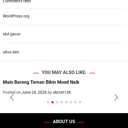
Comments feed
WordPress.org
slot gacor
situs slot
YOU MAY ALSO LIKE:
Main Bareng Teman Bikin Mood Naik
Posted on
June 24, 2026
by
okcret138
ABOUT US