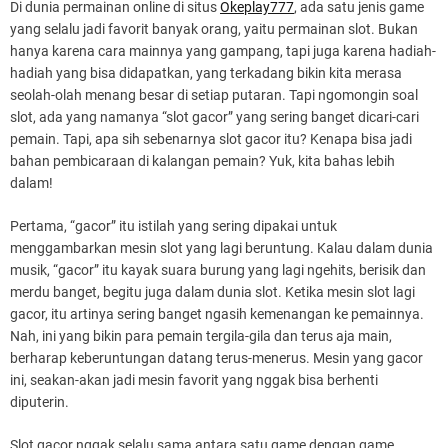
Di dunia permainan online di situs
Okeplay777
, ada satu jenis game
yang selalu jadi favorit banyak orang, yaitu permainan slot. Bukan
hanya karena cara mainnya yang gampang, tapi juga karena hadiah-
hadiah yang bisa didapatkan, yang terkadang bikin kita merasa
seolah-olah menang besar di setiap putaran. Tapi ngomongin soal
slot, ada yang namanya “slot gacor” yang sering banget dicari-cari
pemain. Tapi, apa sih sebenarnya slot gacor itu? Kenapa bisa jadi
bahan pembicaraan di kalangan pemain? Yuk, kita bahas lebih
dalam!
Pertama, “gacor” itu istilah yang sering dipakai untuk
menggambarkan mesin slot yang lagi beruntung. Kalau dalam dunia
musik, “gacor” itu kayak suara burung yang lagi ngehits, berisik dan
merdu banget, begitu juga dalam dunia slot. Ketika mesin slot lagi
gacor, itu artinya sering banget ngasih kemenangan ke pemainnya.
Nah, ini yang bikin para pemain tergila-gila dan terus aja main,
berharap keberuntungan datang terus-menerus. Mesin yang gacor
ini, seakan-akan jadi mesin favorit yang nggak bisa berhenti
diputerin.
Slot gacor nggak selalu sama antara satu game dengan game