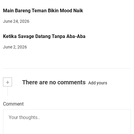
Main Bareng Teman Bikin Mood Naik
June 24, 2026
Ketika Savage Datang Tanpa Aba-Aba
June 2, 2026
+
There are no comments
Add yours
Comment