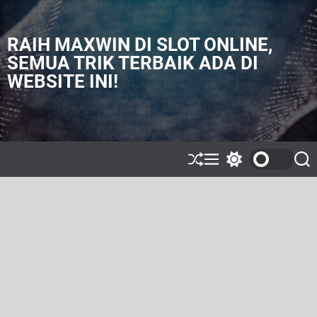
S
k
i
RAIH MAXWIN DI SLOT ONLINE,
p
SEMUA TRIK TERBAIK ADA DI
t
WEBSITE INI!
o
c
o
n
t
e
S
M
S
S
h
e
w
e
n
u
n
i
a
t
ff
u
t
r
l
c
c
e
h
h
c
o
l
o
r
m
o