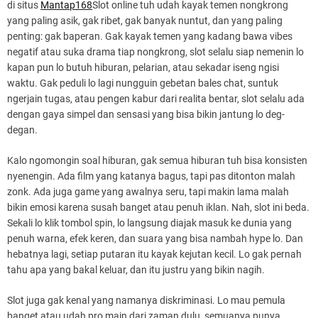
di situs
Mantap168
Slot online tuh udah kayak temen nongkrong
yang paling asik, gak ribet, gak banyak nuntut, dan yang paling
penting: gak baperan. Gak kayak temen yang kadang bawa vibes
negatif atau suka drama tiap nongkrong, slot selalu siap nemenin lo
kapan pun lo butuh hiburan, pelarian, atau sekadar iseng ngisi
waktu. Gak peduli lo lagi nungguin gebetan bales chat, suntuk
ngerjain tugas, atau pengen kabur dari realita bentar, slot selalu ada
dengan gaya simpel dan sensasi yang bisa bikin jantung lo deg-
degan.
Kalo ngomongin soal hiburan, gak semua hiburan tuh bisa konsisten
nyenengin. Ada film yang katanya bagus, tapi pas ditonton malah
zonk. Ada juga game yang awalnya seru, tapi makin lama malah
bikin emosi karena susah banget atau penuh iklan. Nah, slot ini beda.
Sekali lo klik tombol spin, lo langsung diajak masuk ke dunia yang
penuh warna, efek keren, dan suara yang bisa nambah hype lo. Dan
hebatnya lagi, setiap putaran itu kayak kejutan kecil. Lo gak pernah
tahu apa yang bakal keluar, dan itu justru yang bikin nagih.
Slot juga gak kenal yang namanya diskriminasi. Lo mau pemula
banget atau udah pro main dari zaman dulu, semuanya punya