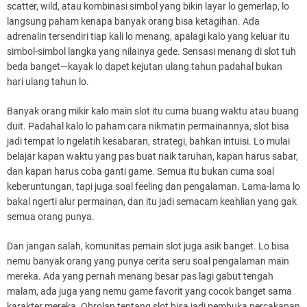
scatter, wild, atau kombinasi simbol yang bikin layar lo gemerlap, lo
langsung paham kenapa banyak orang bisa ketagihan. Ada
adrenalin tersendiri tiap kali lo menang, apalagi kalo yang keluar itu
simbol-simbol langka yang nilainya gede. Sensasi menang di slot tuh
beda banget—kayak lo dapet kejutan ulang tahun padahal bukan
hari ulang tahun lo.
Banyak orang mikir kalo main slot itu cuma buang waktu atau buang
duit. Padahal kalo lo paham cara nikmatin permainannya, slot bisa
jadi tempat lo ngelatih kesabaran, strategi, bahkan intuisi. Lo mulai
belajar kapan waktu yang pas buat naik taruhan, kapan harus sabar,
dan kapan harus coba ganti game. Semua itu bukan cuma soal
keberuntungan, tapi juga soal feeling dan pengalaman. Lama-lama lo
bakal ngerti alur permainan, dan itu jadi semacam keahlian yang gak
semua orang punya.
Dan jangan salah, komunitas pemain slot juga asik banget. Lo bisa
nemu banyak orang yang punya cerita seru soal pengalaman main
mereka. Ada yang pernah menang besar pas lagi gabut tengah
malam, ada juga yang nemu game favorit yang cocok banget sama
karakter mereka. Obrolan tentang slot bisa jadi pembuka percakapan