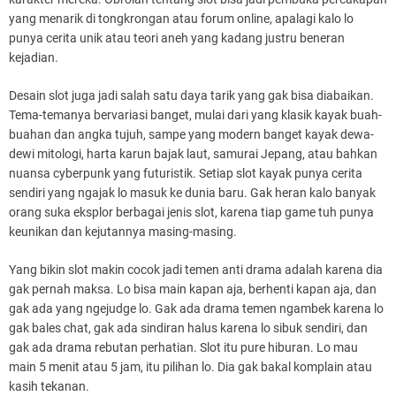
yang menarik di tongkrongan atau forum online, apalagi kalo lo
punya cerita unik atau teori aneh yang kadang justru beneran
kejadian.
Desain slot juga jadi salah satu daya tarik yang gak bisa diabaikan.
Tema-temanya bervariasi banget, mulai dari yang klasik kayak buah-
buahan dan angka tujuh, sampe yang modern banget kayak dewa-
dewi mitologi, harta karun bajak laut, samurai Jepang, atau bahkan
nuansa cyberpunk yang futuristik. Setiap slot kayak punya cerita
sendiri yang ngajak lo masuk ke dunia baru. Gak heran kalo banyak
orang suka eksplor berbagai jenis slot, karena tiap game tuh punya
keunikan dan kejutannya masing-masing.
Yang bikin slot makin cocok jadi temen anti drama adalah karena dia
gak pernah maksa. Lo bisa main kapan aja, berhenti kapan aja, dan
gak ada yang ngejudge lo. Gak ada drama temen ngambek karena lo
gak bales chat, gak ada sindiran halus karena lo sibuk sendiri, dan
gak ada drama rebutan perhatian. Slot itu pure hiburan. Lo mau
main 5 menit atau 5 jam, itu pilihan lo. Dia gak bakal komplain atau
kasih tekanan.