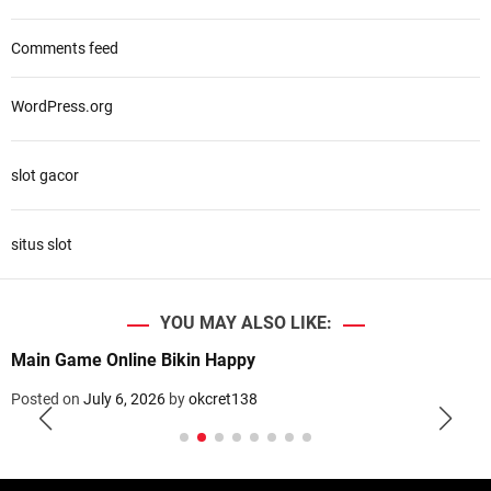
Comments feed
WordPress.org
slot gacor
situs slot
YOU MAY ALSO LIKE:
Main Game Online Bikin Happy
Posted on
July 6, 2026
by
okcret138