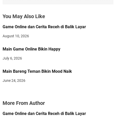
You May Also Like
Game Online dan Cerita Receh di Balik Layar
August 10, 2026
Main Game Online Bikin Happy
July 6, 2026
Main Bareng Teman Bikin Mood Naik
June 24, 2026
More From Author
Game Online dan Cerita Receh di Balik Layar