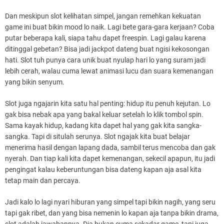
Dan meskipun slot kelihatan simpel, jangan remehkan kekuatan
game ini buat bikin mood lo naik. Lagi bete gara-gara kerjaan? Coba
putar beberapa kali, siapa tahu dapet freespin. Lagi galau karena
ditinggal gebetan? Bisa jadi jackpot dateng buat ngisi kekosongan
hati. Slot tuh punya cara unik buat nyulap hari lo yang suram jadi
lebih cerah, walau cuma lewat animasi lucu dan suara kemenangan
yang bikin senyum.
Slot juga ngajarin kita satu hal penting: hidup itu penuh kejutan. Lo
gak bisa nebak apa yang bakal keluar setelah lo klik tombol spin.
Sama kayak hidup, kadang kita dapet hal yang gak kita sangka-
sangka. Tapi di situlah serunya. Slot ngajak kita buat belajar
menerima hasil dengan lapang dada, sambil terus mencoba dan gak
nyerah. Dan tiap kali kita dapet kemenangan, sekecil apapun, itu jadi
pengingat kalau keberuntungan bisa dateng kapan aja asal kita
tetap main dan percaya.
Jadi kalo lo lagi nyari hiburan yang simpel tapi bikin nagih, yang seru
tapi gak ribet, dan yang bisa nemenin lo kapan aja tanpa bikin drama,