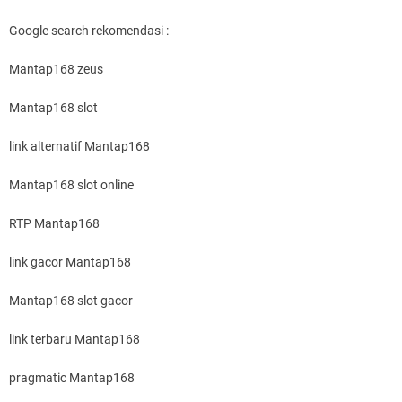
Google search rekomendasi :
Mantap168 zeus
Mantap168 slot
link alternatif Mantap168
Mantap168 slot online
RTP Mantap168
link gacor Mantap168
Mantap168 slot gacor
link terbaru Mantap168
pragmatic Mantap168