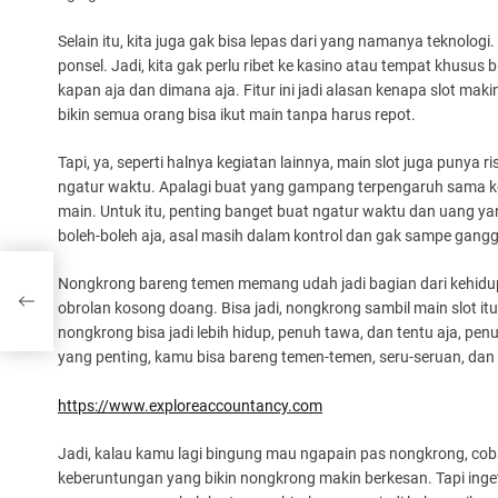
Selain itu, kita juga gak bisa lepas dari yang namanya teknologi
ponsel. Jadi, kita gak perlu ribet ke kasino atau tempat khusus 
kapan aja dan dimana aja. Fitur ini jadi alasan kenapa slot m
bikin semua orang bisa ikut main tanpa harus repot.
Tapi, ya, seperti halnya kegiatan lainnya, main slot juga punya r
ngatur waktu. Apalagi buat yang gampang terpengaruh sama ke
main. Untuk itu, penting banget buat ngatur waktu dan uang y
boleh-boleh aja, asal masih dalam kontrol dan gak sampe ganggu
Nongkrong bareng temen memang udah jadi bagian dari kehidup
obrolan kosong doang. Bisa jadi, nongkrong sambil main slot itu
nongkrong bisa jadi lebih hidup, penuh tawa, dan tentu aja, pe
yang penting, kamu bisa bareng temen-temen, seru-seruan, da
https://www.exploreaccountancy.com
Jadi, kalau kamu lagi bingung mau ngapain pas nongkrong, coba 
keberuntungan yang bikin nongkrong makin berkesan. Tapi inge