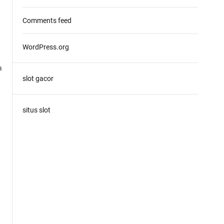
Comments feed
WordPress.org
a
slot gacor
situs slot