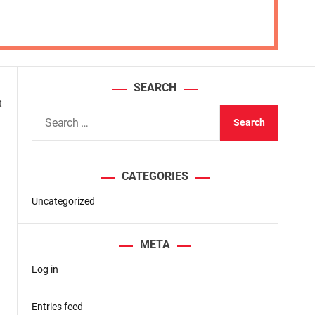
SEARCH
t
S
e
a
r
CATEGORIES
c
h
Uncategorized
f
o
META
r
Log in
:
Entries feed