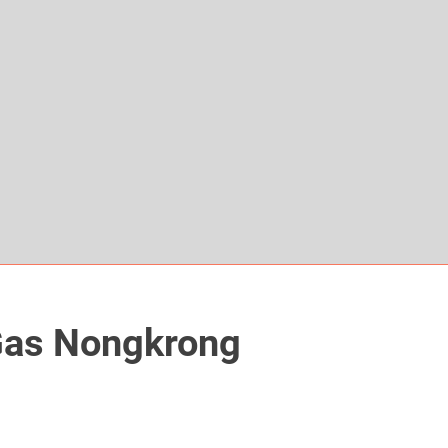
 Gas Nongkrong