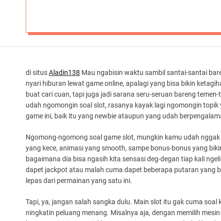
di situs
Aladin138
Mau ngabisin waktu sambil santai-santai bar
nyari hiburan lewat game online, apalagi yang bisa bikin ketagi
buat cari cuan, tapi juga jadi sarana seru-seruan bareng temen-
udah ngomongin soal slot, rasanya kayak lagi ngomongin topik
game ini, baik itu yang newbie ataupun yang udah berpengalam
Ngomong-ngomong soal game slot, mungkin kamu udah nggak asi
yang kece, animasi yang smooth, sampe bonus-bonus yang bikin 
bagaimana dia bisa ngasih kita sensasi deg-degan tiap kali ngeli
dapet jackpot atau malah cuma dapet beberapa putaran yang b
lepas dari permainan yang satu ini.
Tapi, ya, jangan salah sangka dulu. Main slot itu gak cuma soa
ningkatin peluang menang. Misalnya aja, dengan memilih mesin s