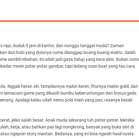
 jas rapi, duduk 9 jam di kantor, dan nunggu tanggal muda? Zaman
 bahkan dari hobi yang dulunya cuma dianggap buang-buang waktu. Salah
ame sambil rebahan, ini udah jadi gaya hidup yang kece abis. Bukan cum
i sekadar mesin putar-putar gambar, tapi ladang cuan buat yang tau cara
da. Nggak heran sih, tampilannya makin keren, fiturnya makin gokil, dan
ang ini semacam game yang dikasih bumbu keberuntungan dan bonus gede.
menang. Apalagi kalau udah nemu pola main yang pas, rasanya kayak
berat, jelas salah besar. Anak muda sekarang tuh pinter-pinter. Mereka
uliah, kerja, atau bahkan pas lagi nongkrong, banyak yang buka slot di
k atau ngepoin story mantan. Bedanya, yang ini bisa ngasih hasil nyata