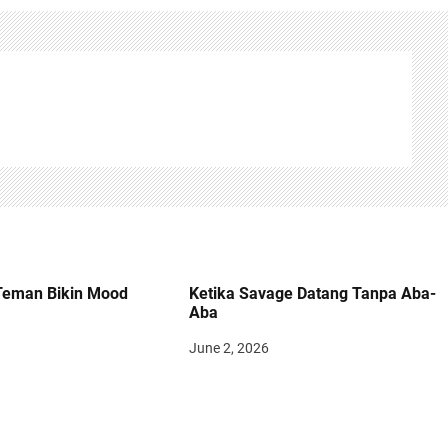
Teman Bikin Mood
Ketika Savage Datang Tanpa Aba-
Aba
June 2, 2026