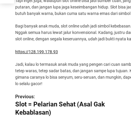
Tapi inget juga, walaupun slot online bisa jadi sumber cuan, jan
putaran, dan jangan lupa jaga keseimbangan hidup. Slot bisa ja
butuh banyak warna, bukan cuma satu warna emas dari simbol 
Bagi banyak anak muda, slot online udah jadi simbol kebebasan
Nggak semua harus lewat jalur konvensional. Kadang, justru dar
slot online, dengan segala keseruannya, udah jadi bukti nyata kal
https://128.199.178.93
Jadi, kalau lo termasuk anak muda yang pengen cari cuan sambil
tetep waras, tetep sadar batas, dan jangan sampe lupa tujuan.
gimana caranya lo bisa senyum, seru-seruan, dan mungkin, dape
lo selalu gacor!
Previous:
P
Slot = Pelarian Sehat (Asal Gak
o
Kebablasan)
s