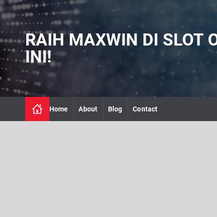
S
k
i
RAIH MAXWIN DI SLOT O
p
t
INI!
o
c
o
n
t
Home
About
Blog
Contact
e
n
t