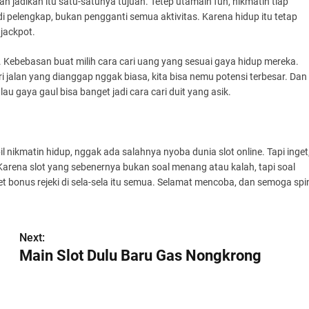
gan jadikan itu satu-satunya tujuan. Tetep utamain fun, nikmatin tiap
di pelengkap, bukan pengganti semua aktivitas. Karena hidup itu tetap
jackpot.
. Kebebasan buat milih cara cari uang yang sesuai gaya hidup mereka.
i jalan yang dianggap nggak biasa, kita bisa nemu potensi terbesar. Dan
au gaya gaul bisa banget jadi cara cari duit yang asik.
 nikmatin hidup, nggak ada salahnya nyoba dunia slot online. Tapi inget
 Karena slot yang sebenernya bukan soal menang atau kalah, tapi soal
t bonus rejeki di sela-sela itu semua. Selamat mencoba, dan semoga spi
Next:
Main Slot Dulu Baru Gas Nongkrong