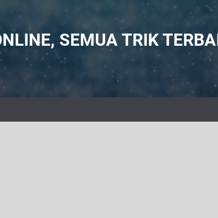
NLINE, SEMUA TRIK TERBA