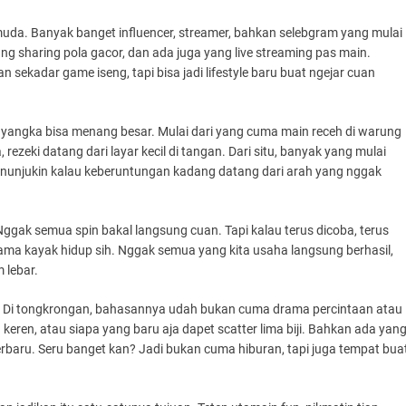
ak muda. Banyak banget influencer, streamer, bahkan selebgram yang mulai
ng sharing pola gacor, dan ada juga yang live streaming pas main.
sekadar game iseng, tapi bisa jadi lifestyle baru buat ngejar cuan
 nyangka bisa menang besar. Mulai dari yang cuma main receh di warung
 rezeki datang dari layar kecil di tangan. Dari situ, banyak yang mulai
 nunjukin kalau keberuntungan kadang datang dari arah yang nggak
. Nggak semua spin bakal langsung cuan. Tapi kalau terus dicoba, terus
i sama kayak hidup sih. Nggak semua yang kita usaha langsung berhasil,
 lebar.
uda. Di tongkrongan, bahasannya udah bukan cuma drama percintaan atau
 keren, atau siapa yang baru aja dapet scatter lima biji. Bahkan ada yan
rbaru. Seru banget kan? Jadi bukan cuma hiburan, tapi juga tempat bua