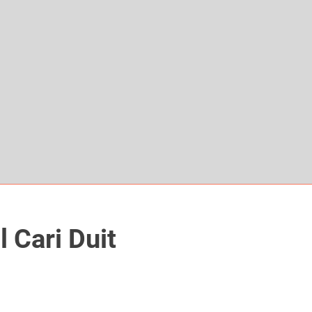
l Cari Duit