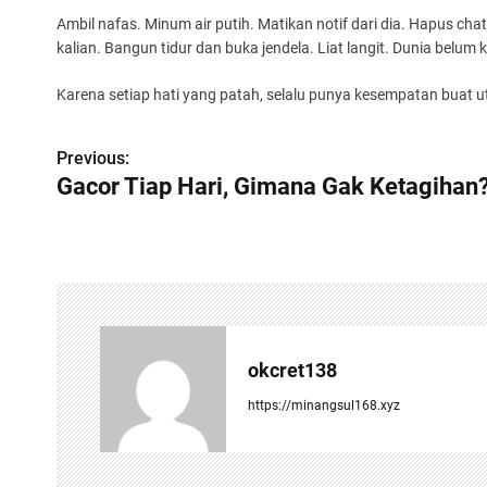
Ambil nafas. Minum air putih. Matikan notif dari dia. Hapus cha
kalian. Bangun tidur dan buka jendela. Liat langit. Dunia belum k
Karena setiap hati yang patah, selalu punya kesempatan buat ut
P
Previous:
Gacor Tiap Hari, Gimana Gak Ketagihan
o
s
t
n
a
okcret138
v
https://minangsul168.xyz
i
g