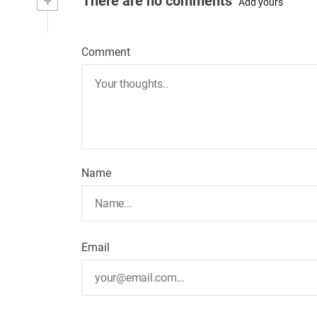
+
There are no comments
Add yours
Comment
Name
Email