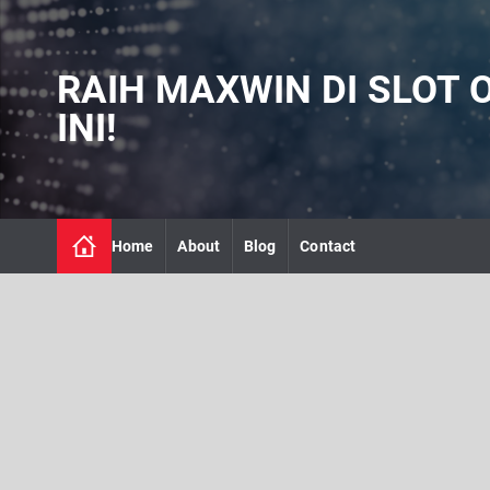
S
k
i
RAIH MAXWIN DI SLOT O
p
t
INI!
o
c
o
n
t
Home
About
Blog
Contact
e
n
t