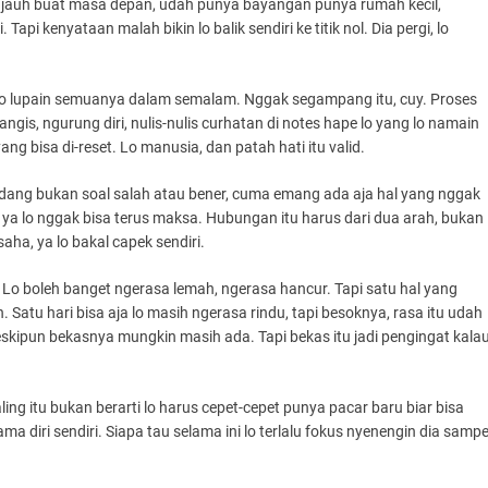
r jauh buat masa depan, udah punya bayangan punya rumah kecil,
Tapi kenyataan malah bikin lo balik sendiri ke titik nol. Dia pergi, lo
lo lupain semuanya dalam semalam. Nggak segampang itu, cuy. Proses
angis, ngurung diri, nulis-nulis curhatan di notes hape lo yang lo namain
ng bisa di-reset. Lo manusia, dan patah hati itu valid.
 kadang bukan soal salah atau bener, cuma emang ada aja hal yang nggak
 ya lo nggak bisa terus maksa. Hubungan itu harus dari dua arah, bukan
ha, ya lo bakal capek sendiri.
. Lo boleh banget ngerasa lemah, ngerasa hancur. Tapi satu hal yang
n. Satu hari bisa aja lo masih ngerasa rindu, tapi besoknya, rasa itu udah
skipun bekasnya mungkin masih ada. Tapi bekas itu jadi pengingat kala
ing itu bukan berarti lo harus cepet-cepet punya pacar baru biar bisa
a diri sendiri. Siapa tau selama ini lo terlalu fokus nyenengin dia samp