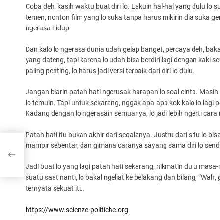
Coba deh, kasih waktu buat diri lo. Lakuin hal-hal yang dulu lo
temen, nonton film yang lo suka tanpa harus mikirin dia suka gen
ngerasa hidup.
Dan kalo lo ngerasa dunia udah gelap banget, percaya deh, baka
yang dateng, tapi karena lo udah bisa berdiri lagi dengan kaki s
paling penting, lo harus jadi versi terbaik dari diri lo dulu.
Jangan biarin patah hati ngerusak harapan lo soal cinta. Masih
lo temuin. Tapi untuk sekarang, nggak apa-apa kok kalo lo lagi
Kadang dengan lo ngerasain semuanya, lo jadi lebih ngerti cara n
Patah hati itu bukan akhir dari segalanya. Justru dari situ lo 
mampir sebentar, dan gimana caranya sayang sama diri lo sendiri
Jadi buat lo yang lagi patah hati sekarang, nikmatin dulu masa-m
suatu saat nanti, lo bakal ngeliat ke belakang dan bilang, “Wah, 
ternyata sekuat itu.
https://www.scienze-politiche.org