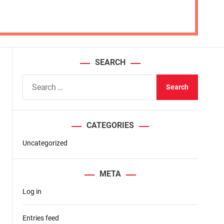
SEARCH
S
e
a
r
CATEGORIES
c
h
Uncategorized
f
o
META
r
Log in
:
Entries feed