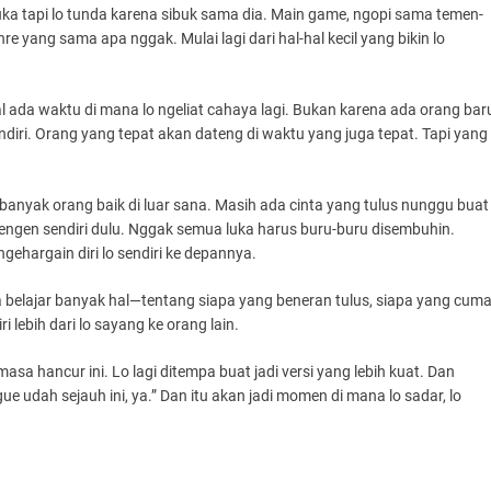
 suka tapi lo tunda karena sibuk sama dia. Main game, ngopi sama temen-
re yang sama apa nggak. Mulai lagi dari hal-hal kecil yang bikin lo
l ada waktu di mana lo ngeliat cahaya lagi. Bukan karena ada orang bar
endiri. Orang yang tepat akan dateng di waktu yang juga tepat. Tapi yang
 banyak orang baik di luar sana. Masih ada cinta yang tulus nunggu buat
 pengen sendiri dulu. Nggak semua luka harus buru-buru disembuhin.
gehargain diri lo sendiri ke depannya.
bisa belajar banyak hal—tentang siapa yang beneran tulus, siapa yang cum
 lebih dari lo sayang ke orang lain.
asa hancur ini. Lo lagi ditempa buat jadi versi yang lebih kuat. Dan
gue udah sejauh ini, ya.” Dan itu akan jadi momen di mana lo sadar, lo