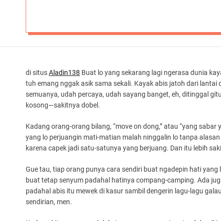
di situs
Aladin138
Buat lo yang sekarang lagi ngerasa dunia kayak
tuh emang nggak asik sama sekali. Kayak abis jatoh dari lanta
semuanya, udah percaya, udah sayang banget, eh, ditinggal git
kosong—sakitnya dobel.
Kadang orang-orang bilang, “move on dong,” atau “yang sabar 
yang lo perjuangin mati-matian malah ninggalin lo tanpa alasan 
karena capek jadi satu-satunya yang berjuang. Dan itu lebih saki
Gue tau, tiap orang punya cara sendiri buat ngadepin hati yan
buat tetap senyum padahal hatinya compang-camping. Ada juga
padahal abis itu mewek di kasur sambil dengerin lagu-lagu gala
sendirian, men.