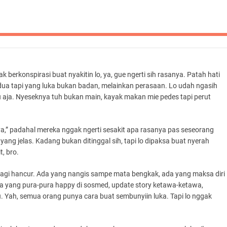
 berkonspirasi buat nyakitin lo, ya, gue ngerti sih rasanya. Patah hati
i dua tapi yang luka bukan badan, melainkan perasaan. Lo udah ngasih
u aja. Nyeseknya tuh bukan main, kayak makan mie pedes tapi perut
ya,” padahal mereka nggak ngerti sesakit apa rasanya pas seseorang
yang jelas. Kadang bukan ditinggal sih, tapi lo dipaksa buat nyerah
t, bro.
g lagi hancur. Ada yang nangis sampe mata bengkak, ada yang maksa diri
 yang pura-pura happy di sosmed, update story ketawa-ketawa,
u. Yah, semua orang punya cara buat sembunyiin luka. Tapi lo nggak