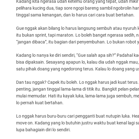
Kadang kita ngerasa udah ketemu orang yang tepat, udah miki
pelihara kucing dua, tiap sore ngopi bareng sambil ngobrolin hari. 
tinggal sama kenangan, dan lo harus cari cara buat bertahan.
Gue nggak akan bilang lo harus langsung sembuh atau nyuruh 
itu bukan sprint, tapi maraton. Lo boleh banget ngerasa sedih, n
“jangan dibaca”, itu bagian dari penyembuhan. Lo bukan robot ya
Kadang lo nanya ke diri sendiri, “Gue salah apa sih?” Padahal
bisa dipaksain. Sesayang apapun lo, kalau dia udah nggak mau,
satu pihak doang yang ngedorong terus. Kalau lo doang yang usa
Dan tau nggak? Capek itu boleh. Lo nggak harus jadi kuat terus
penting, jangan tinggal lama-lama di titik itu. Bangkit pelan-pela
mulai memudar. Hati itu kayak luka, lama-lama juga sembuh, me
lo pernah kuat bertahan.
Lo nggak harus buru-buru cari pengganti buat nutupin luka. Heal
move on. Kadang yang lo butuhin justru waktu buat kenal lagi sam
lupa bahagiain diri lo sendiri.