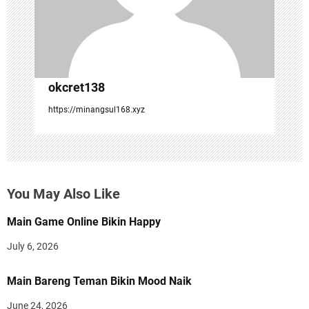
o
n
okcret138
https://minangsul168.xyz
You May Also Like
Main Game Online Bikin Happy
July 6, 2026
Main Bareng Teman Bikin Mood Naik
June 24, 2026