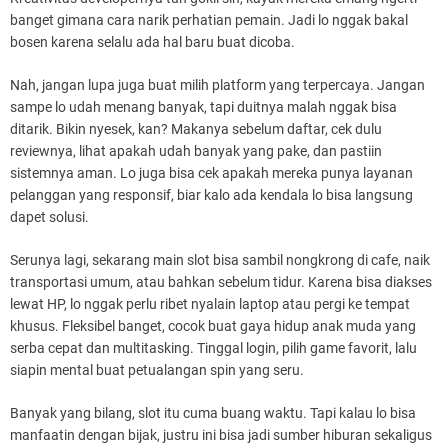
banget gimana cara narik perhatian pemain. Jadi lo nggak bakal
bosen karena selalu ada hal baru buat dicoba.
Nah, jangan lupa juga buat milih platform yang terpercaya. Jangan
sampe lo udah menang banyak, tapi duitnya malah nggak bisa
ditarik. Bikin nyesek, kan? Makanya sebelum daftar, cek dulu
reviewnya, lihat apakah udah banyak yang pake, dan pastiin
sistemnya aman. Lo juga bisa cek apakah mereka punya layanan
pelanggan yang responsif, biar kalo ada kendala lo bisa langsung
dapet solusi.
Serunya lagi, sekarang main slot bisa sambil nongkrong di cafe, naik
transportasi umum, atau bahkan sebelum tidur. Karena bisa diakses
lewat HP, lo nggak perlu ribet nyalain laptop atau pergi ke tempat
khusus. Fleksibel banget, cocok buat gaya hidup anak muda yang
serba cepat dan multitasking. Tinggal login, pilih game favorit, lalu
siapin mental buat petualangan spin yang seru.
Banyak yang bilang, slot itu cuma buang waktu. Tapi kalau lo bisa
manfaatin dengan bijak, justru ini bisa jadi sumber hiburan sekaligus