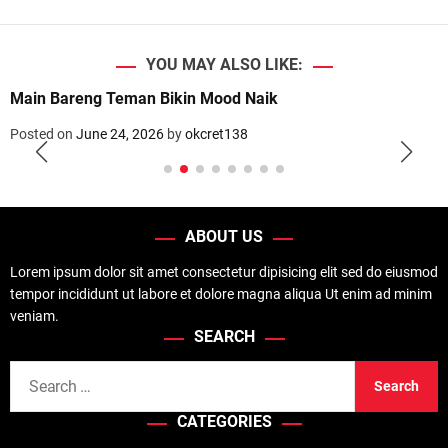
YOU MAY ALSO LIKE:
Main Bareng Teman Bikin Mood Naik
Posted on
June 24, 2026
by
okcret138
ABOUT US
Lorem ipsum dolor sit amet consectetur dipisicing elit sed do eiusmod
tempor incididunt ut labore et dolore magna aliqua Ut enim ad minim
veniam.
SEARCH
S
e
CATEGORIES
a
r