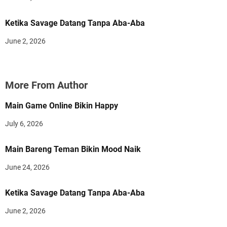
Ketika Savage Datang Tanpa Aba-Aba
June 2, 2026
More From Author
Main Game Online Bikin Happy
July 6, 2026
Main Bareng Teman Bikin Mood Naik
June 24, 2026
Ketika Savage Datang Tanpa Aba-Aba
June 2, 2026