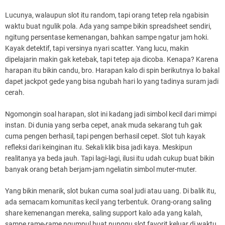
Lucunya, walaupun slot itu random, tapi orang tetep rela ngabisin
waktu buat ngulik pola. Ada yang sampe bikin spreadsheet sendiri,
ngitung persentase kemenangan, bahkan sampe ngatur jam hoki.
Kayak detektif, tapi versinya nyari scatter. Yang lucu, makin
dipelajarin makin gak ketebak, tapi tetep aja dicoba. Kenapa? Karena
harapan itu bikin candu, bro. Harapan kalo di spin berikutnya lo bakal
dapet jackpot gede yang bisa ngubah hari lo yang tadinya suram jadi
cerah.
Ngomongin soal harapan, slot ini kadang jadi simbol kecil dari mimpi
instan. Di dunia yang serba cepet, anak muda sekarang tuh gak
cuma pengen berhasil, tapi pengen berhasil cepet. Slot tuh kayak
refleksi dari keinginan itu. Sekali klik bisa jadi kaya. Meskipun
realitanya ya beda jauh. Tapi lagi-lagi, ilusi itu udah cukup buat bikin
banyak orang betah berjam-jam ngeliatin simbol muter-muter.
Yang bikin menarik, slot bukan cuma soal judi atau uang. Di balik itu,
ada semacam komunitas kecil yang terbentuk. Orang-orang saling
share kemenangan mereka, saling support kalo ada yang kalah,
sampe rame-rame ngumpul buat nunggu slot favorit keluar di waktu