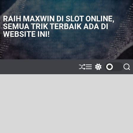
S
k
i
RAIH MAXWIN DI SLOT ONLINE,
p
SEMUA TRIK TERBAIK ADA DI
t
WEBSITE INI!
o
c
o
n
t
e
S
M
S
S
h
e
w
e
n
u
n
i
a
t
ff
u
t
r
l
c
c
e
h
h
c
o
l
o
r
m
o