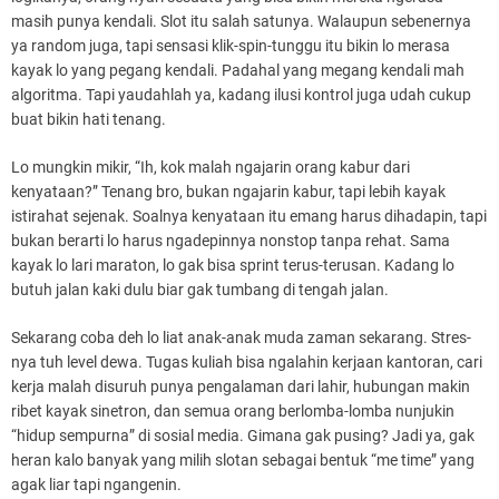
masih punya kendali. Slot itu salah satunya. Walaupun sebenernya
ya random juga, tapi sensasi klik-spin-tunggu itu bikin lo merasa
kayak lo yang pegang kendali. Padahal yang megang kendali mah
algoritma. Tapi yaudahlah ya, kadang ilusi kontrol juga udah cukup
buat bikin hati tenang.
Lo mungkin mikir, “Ih, kok malah ngajarin orang kabur dari
kenyataan?” Tenang bro, bukan ngajarin kabur, tapi lebih kayak
istirahat sejenak. Soalnya kenyataan itu emang harus dihadapin, tapi
bukan berarti lo harus ngadepinnya nonstop tanpa rehat. Sama
kayak lo lari maraton, lo gak bisa sprint terus-terusan. Kadang lo
butuh jalan kaki dulu biar gak tumbang di tengah jalan.
Sekarang coba deh lo liat anak-anak muda zaman sekarang. Stres-
nya tuh level dewa. Tugas kuliah bisa ngalahin kerjaan kantoran, cari
kerja malah disuruh punya pengalaman dari lahir, hubungan makin
ribet kayak sinetron, dan semua orang berlomba-lomba nunjukin
“hidup sempurna” di sosial media. Gimana gak pusing? Jadi ya, gak
heran kalo banyak yang milih slotan sebagai bentuk “me time” yang
agak liar tapi ngangenin.