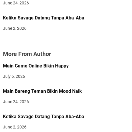
June 24, 2026
Ketika Savage Datang Tanpa Aba-Aba
June 2, 2026
More From Author
Main Game Online Bikin Happy
July 6, 2026
Main Bareng Teman Bikin Mood Naik
June 24, 2026
Ketika Savage Datang Tanpa Aba-Aba
June 2, 2026