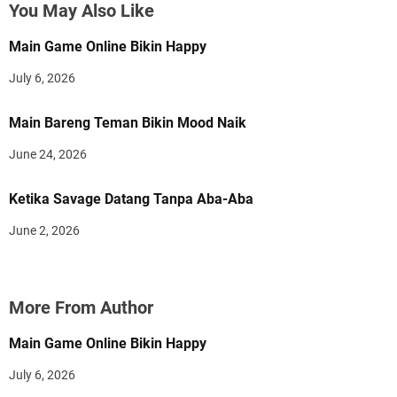
You May Also Like
Main Game Online Bikin Happy
July 6, 2026
Main Bareng Teman Bikin Mood Naik
June 24, 2026
Ketika Savage Datang Tanpa Aba-Aba
June 2, 2026
More From Author
Main Game Online Bikin Happy
July 6, 2026