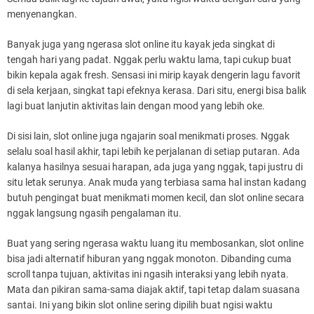
menyenangkan.
Banyak juga yang ngerasa slot online itu kayak jeda singkat di
tengah hari yang padat. Nggak perlu waktu lama, tapi cukup buat
bikin kepala agak fresh. Sensasi ini mirip kayak dengerin lagu favorit
di sela kerjaan, singkat tapi efeknya kerasa. Dari situ, energi bisa balik
lagi buat lanjutin aktivitas lain dengan mood yang lebih oke.
Di sisi lain, slot online juga ngajarin soal menikmati proses. Nggak
selalu soal hasil akhir, tapi lebih ke perjalanan di setiap putaran. Ada
kalanya hasilnya sesuai harapan, ada juga yang nggak, tapi justru di
situ letak serunya. Anak muda yang terbiasa sama hal instan kadang
butuh pengingat buat menikmati momen kecil, dan slot online secara
nggak langsung ngasih pengalaman itu.
Buat yang sering ngerasa waktu luang itu membosankan, slot online
bisa jadi alternatif hiburan yang nggak monoton. Dibanding cuma
scroll tanpa tujuan, aktivitas ini ngasih interaksi yang lebih nyata.
Mata dan pikiran sama-sama diajak aktif, tapi tetap dalam suasana
santai. Ini yang bikin slot online sering dipilih buat ngisi waktu