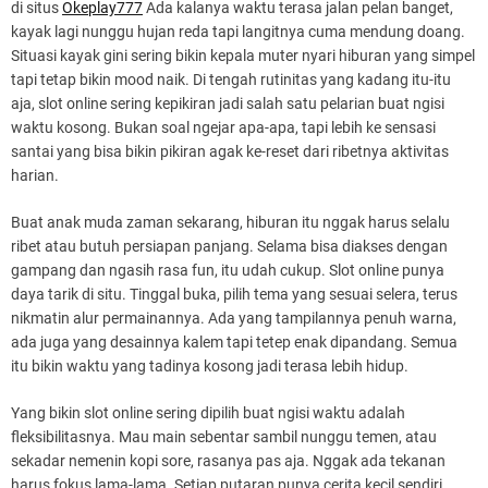
di situs
Okeplay777
Ada kalanya waktu terasa jalan pelan banget,
kayak lagi nunggu hujan reda tapi langitnya cuma mendung doang.
Situasi kayak gini sering bikin kepala muter nyari hiburan yang simpel
tapi tetap bikin mood naik. Di tengah rutinitas yang kadang itu-itu
aja, slot online sering kepikiran jadi salah satu pelarian buat ngisi
waktu kosong. Bukan soal ngejar apa-apa, tapi lebih ke sensasi
santai yang bisa bikin pikiran agak ke-reset dari ribetnya aktivitas
harian.
Buat anak muda zaman sekarang, hiburan itu nggak harus selalu
ribet atau butuh persiapan panjang. Selama bisa diakses dengan
gampang dan ngasih rasa fun, itu udah cukup. Slot online punya
daya tarik di situ. Tinggal buka, pilih tema yang sesuai selera, terus
nikmatin alur permainannya. Ada yang tampilannya penuh warna,
ada juga yang desainnya kalem tapi tetep enak dipandang. Semua
itu bikin waktu yang tadinya kosong jadi terasa lebih hidup.
Yang bikin slot online sering dipilih buat ngisi waktu adalah
fleksibilitasnya. Mau main sebentar sambil nunggu temen, atau
sekadar nemenin kopi sore, rasanya pas aja. Nggak ada tekanan
harus fokus lama-lama. Setiap putaran punya cerita kecil sendiri,