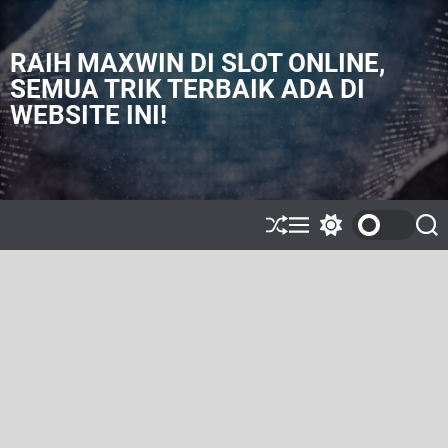
S
k
i
RAIH MAXWIN DI SLOT ONLINE,
p
SEMUA TRIK TERBAIK ADA DI
t
WEBSITE INI!
o
c
o
n
t
e
S
M
S
S
h
e
w
e
n
u
n
i
a
t
ff
u
t
r
l
c
c
e
h
h
c
o
l
o
r
m
o