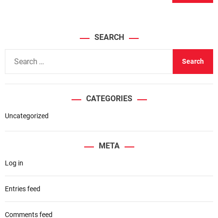
SEARCH
S
e
a
r
CATEGORIES
c
h
Uncategorized
f
o
META
r
Log in
:
Entries feed
Comments feed