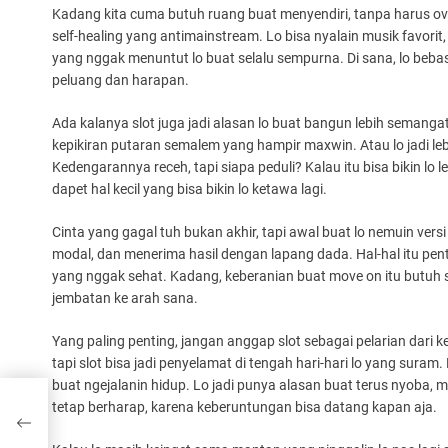
Kadang kita cuma butuh ruang buat menyendiri, tanpa harus ove
self-healing yang antimainstream. Lo bisa nyalain musik favorit, b
yang nggak menuntut lo buat selalu sempurna. Di sana, lo beba
peluang dan harapan.
Ada kalanya slot juga jadi alasan lo buat bangun lebih semangat
kepikiran putaran semalem yang hampir maxwin. Atau lo jadi le
Kedengarannya receh, tapi siapa peduli? Kalau itu bisa bikin lo 
dapet hal kecil yang bisa bikin lo ketawa lagi.
Cinta yang gagal tuh bukan akhir, tapi awal buat lo nemuin versi d
modal, dan menerima hasil dengan lapang dada. Hal-hal itu pen
yang nggak sehat. Kadang, keberanian buat move on itu butuh ses
jembatan ke arah sana.
Yang paling penting, jangan anggap slot sebagai pelarian dari k
tapi slot bisa jadi penyelamat di tengah hari-hari lo yang suram
buat ngejalanin hidup. Lo jadi punya alasan buat terus nyoba, m
tetap berharap, karena keberuntungan bisa datang kapan aja.