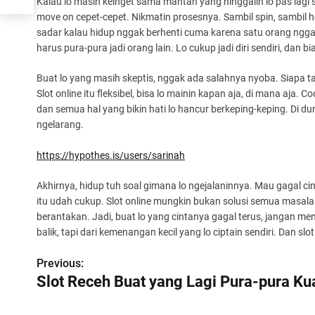
Kalau lo masih keinget sama mantan yang ninggalin lo pas lagi
move on cepet-cepet. Nikmatin prosesnya. Sambil spin, sambil he
sadar kalau hidup nggak berhenti cuma karena satu orang nggak 
harus pura-pura jadi orang lain. Lo cukup jadi diri sendiri, dan 
Buat lo yang masih skeptis, nggak ada salahnya nyoba. Siapa t
Slot online itu fleksibel, bisa lo mainin kapan aja, di mana aja.
dan semua hal yang bikin hati lo hancur berkeping-keping. Di dun
ngelarang.
https://hypothes.is/users/sarinah
Akhirnya, hidup tuh soal gimana lo ngejalaninnya. Mau gagal cint
itu udah cukup. Slot online mungkin bukan solusi semua masalah, 
berantakan. Jadi, buat lo yang cintanya gagal terus, jangan me
balik, tapi dari kemenangan kecil yang lo ciptain sendiri. Dan slo
Previous:
P
Slot Receh Buat yang Lagi Pura-pura Ku
o