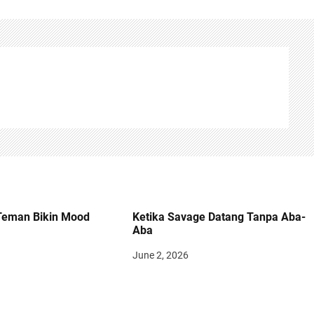
Teman Bikin Mood
Ketika Savage Datang Tanpa Aba-
Aba
June 2, 2026