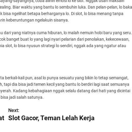
 sayang-sayangnya, coba alihin emosi lo ke slot. Nggak usah maksain
aling. Biar waktu yang bantu lo sembuhin luka. Dan pelan-pelan, lo baka
bisa ngelihat betapa berharganya lo. Di slot, lo bisa menang tanpa
biarin keberuntungan ngelakuin sisanya.
au dari yang niatnya cuma hiburan, lo malah nemuin hobi baru yang seru.
 Cocok banget buat lo yang lagi nyari pelarian dari penolakan, kekecewaan,
ia slot, lo bisa nyusun strategi lo sendiri, nggak ada yang ngatur atau
a berkali-kali pun, asal lo punya sesuatu yang bikin lo tetap semangat,
tapi dia bisa jadi temen kecil yang bantu lo berdiri lagi saat semuanya
nyerah. Kadang kebahagiaan nggak selalu datang dari hati yang dicintai
t bisa jadi salah satunya.
Next:
at
Slot Gacor, Teman Lelah Kerja