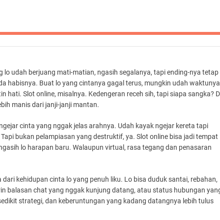
 lo udah berjuang mati-matian, ngasih segalanya, tapi ending-nya tetap
da habisnya. Buat lo yang cintanya gagal terus, mungkin udah waktunya
tin hati. Slot online, misalnya. Kedengeran receh sih, tapi siapa sangka? D
bih manis dari janji-janji mantan.
gejar cinta yang nggak jelas arahnya. Udah kayak ngejar kereta tapi
. Tapi bukan pelampiasan yang destruktif, ya. Slot online bisa jadi tempat
s ngasih lo harapan baru. Walaupun virtual, rasa tegang dan penasaran
 dari kehidupan cinta lo yang penuh liku. Lo bisa duduk santai, rebahan,
kirin balasan chat yang nggak kunjung datang, atau status hubungan yan
 sedikit strategi, dan keberuntungan yang kadang datangnya lebih tulus