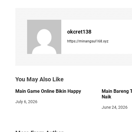
s
t
n
okcret138
a
https://minangsul168.xyz
v
i
g
You May Also Like
a
t
Main Game Online Bikin Happy
Main Bareng 
Naik
i
July 6, 2026
June 24, 2026
o
n