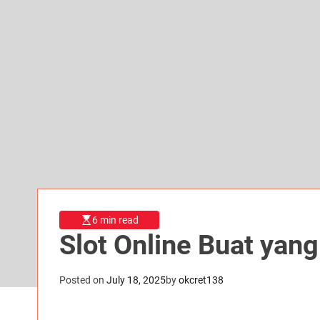
6 min read
Slot Online Buat yan
Posted on
July 18, 2025
by
okcret138