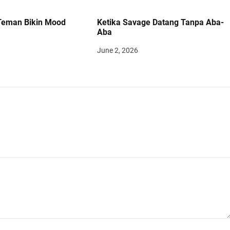
Teman Bikin Mood
Ketika Savage Datang Tanpa Aba-
Aba
June 2, 2026