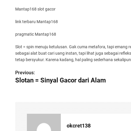
Mantap168 slot gacor
link terbaru Mantap168
pragmatic Mantap168
Slot = spin menuju ketulusan. Gak cuma metafora, tapi emang re
sebagai alat buat cari uang instan, tapi lihat juga sebagai refleks
tetap bersyukur. Karena kadang, hal paling sederhana sekalipun
Previous:
P
Slotan = Sinyal Gacor dari Alam
o
s
t
n
okcret138
a