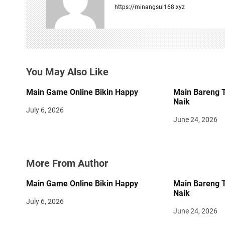
https://minangsul168.xyz
v
i
g
You May Also Like
a
t
Main Game Online Bikin Happy
Main Bareng 
Naik
i
July 6, 2026
June 24, 2026
o
n
More From Author
Main Game Online Bikin Happy
Main Bareng 
Naik
July 6, 2026
June 24, 2026