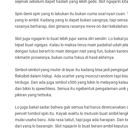
sejenak sebelum dapet hadiah yang lebih gede. Slot ngajarin kit
Spin demi spin yang lo lakukan itu bukan cuma soal nyari cuan.
yang lo ambil. Kadang yang lo dapet bukan uangnya, tapi sensa
rasanya berharap, dan gimana rasanya move on dari kekalahan.
Slot juga ngajarin lo buat lebih jujur sama diri sendiri. Lo ba
tepat buat ngegas. Kalau lo maksa terus main padahal udah jelas
dengan tulus berarti lo main dengan niat yang fun, bukan karen
nikmatin prosesnya, bukan cuma fokus di hasil akhirnya.
Simbol-simbol yang muter di layar itu kadang bisa jadi penginga
fleksibel dalam hidup. Ada scatter yang muncul random tapi bi
terduga. Dan ada juga simbol x500 yang bikin lo melayang kala
dan bikin lo speechless. Semua itu ngebentuk pengalaman unik y
pikiran yang terbuka.
Lo juga bakal sadar bahwa gak semua hal harus direncanakan 
pencet tombol spin itu. Kayak waktu lo mutusin buat ambil lang
mulai usaha baru. Ada rasa takut, tapi juga ada harapan. Dan ket
dari yang lo bayangin. Slot ngajarin lo buat berani ambil keputus