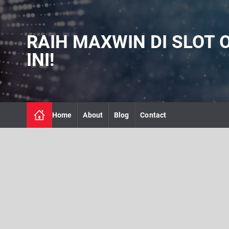
S
k
i
RAIH MAXWIN DI SLOT O
p
t
INI!
o
c
o
n
t
Home
About
Blog
Contact
e
n
t