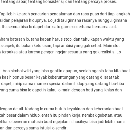
a tentang sabar, tentang konsistensi, dan tentang percaya proses.
 Tapi lebih ke arah pencarian pengalaman dan rasa puas dari tiap langkah
si dan pelajaran hidupnya. Lo jadi tau gimana rasanya nunggu, gimana
 Itu semua bisa lo dapet dari satu game sederhana bernama slot.
kal paham batasan lo, tahu kapan harus stop, dan tahu kapan waktu yang
 capek, itu bukan ketulusan, tapi ambisi yang gak sehat. Main slot
a terpaksa atau karena pengen ngejar sesuatu yang gak realistis. Lo
t. Ada simbol wild yang bisa gantiin apapun, seolah ngasih tahu kita buat
sa kasih bonus besar, kayak keberuntungan yang datang di saat tak
u dapet, mirip sama momen spesial dalam hidup yang datang tiba-tiba
ang cuma bisa lo dapetin kalau lo main dengan hati yang ikhlas dan
dengan detail. Kadang lo cuma butuh keyakinan dan keberanian buat
kah besar dalam hidup, entah itu pindah kerja, nembak gebetan, atau
ika lo beneran mutusin buat ngejalanin, hasilnya bisa jadi lebih manis
an dan percaya sama intuisi lo sendiri.