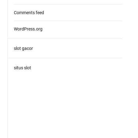
Comments feed
WordPress.org
slot gacor
situs slot